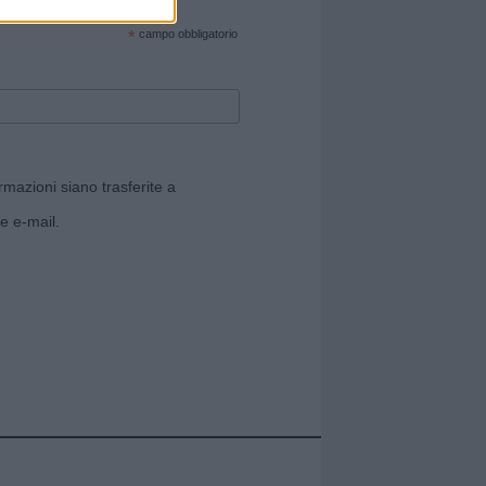
cate sul sito web!
*
campo obbligatorio
rmazioni siano trasferite a
e e-mail.