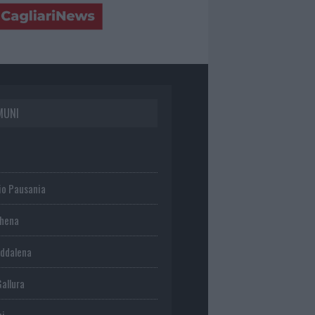
MUNI
io Pausania
chena
ddalena
Gallura