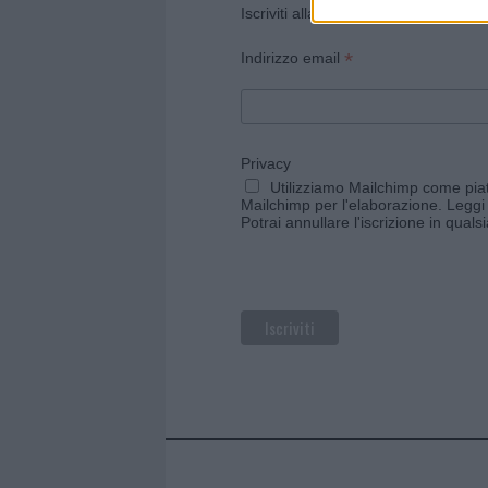
Iscriviti alla newsletter di Gallura O
*
Indirizzo email
Privacy
Utilizziamo Mailchimp come piatt
Mailchimp per l'elaborazione.
Leggi 
Potrai annullare l'iscrizione in qual