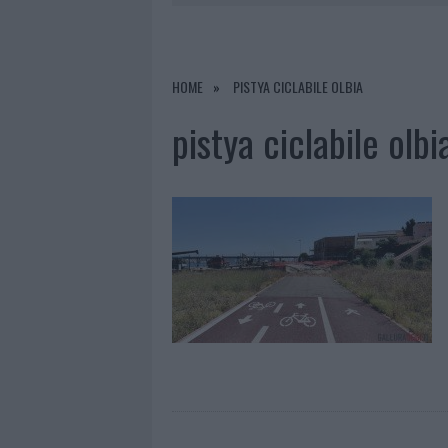
6 AGOSTO 2026
|
MIGLIORI AGENZIE PER L’ATTESTA
DELLE PRATICHE
6 AGOSTO 2026
|
EVENTI IN GALLURA, DA JOVANO
HOME
PISTYA CICLABILE OLBIA
6 AGOSTO 2026
|
LETTINI E ARREDI ABUSIVI SULLA
pistya ciclabile olbi
6 AGOSTO 2026
|
È MORTO FRANCESCO GUCCINI, I