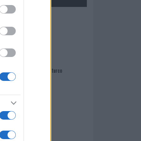
Mario Malu
Paolo Pinna
Martina Agostina Diturco
I nostri cari
I nostri cari