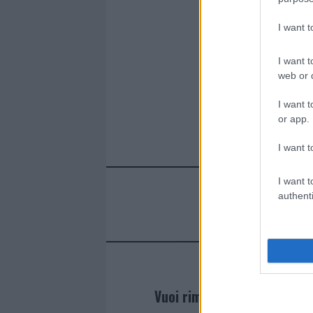
I want 
I want t
web or d
I want t
or app.
I want t
I want t
authenti
Vuoi rimanere sempre agg