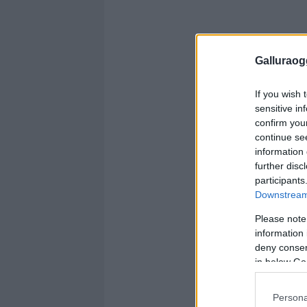
Galluraogg
If you wish 
sensitive in
confirm you
continue se
information 
further disc
participants
Downstream 
Please note
information 
deny consent
in below Go
Persona