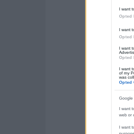
I want t
Opted 
I want t
Opted 
I want 
Advertis
Opted 
I want t
of my P
was col
Opted 
Google 
I want t
web or d
I want t
purpose