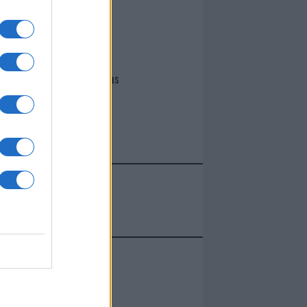
I nostri cari
Giovannimaria Cabras