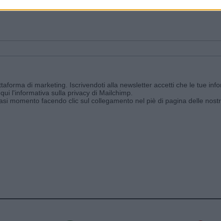
ggi e ricevi le nostre email periodiche contenenti le ultime notizie pubbli
aforma di marketing. Iscrivendoti alla newsletter accetti che le tue info
qui l'informativa sulla privacy di Mailchimp
.
siasi momento facendo clic sul collegamento nel piè di pagina delle nostr