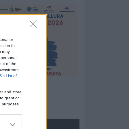
sonal or
ection to
ou may
 personal
out of the
 downstream
B’s List of
er and store
to grant or
ed purposes
ROLOGIE