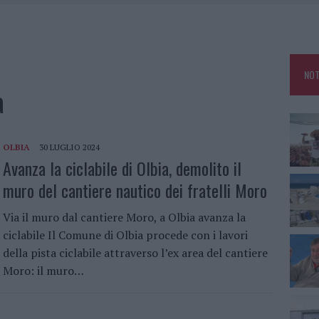
ZIONE SOA IN ITALIA: LISTA DELLE 4 REALTÀ PIÙ EFFICIENTI NELLA GESTIONE
TTI ALLA ZUPPA GALLURESE: GLI APPUNTAMENTI DA NON PERDERE
NOT
 SPIAGGIA LIBERA, SEQUESTRI A OLBIA E ARZACHENA
a
L MAESTRO CHE RIFIUTÒ LA COSTA SMERALDA
OLBIA
30 LUGLIO 2024
Avanza la ciclabile di Olbia, demolito il
muro del cantiere nautico dei fratelli Moro
Via il muro dal cantiere Moro, a Olbia avanza la
ciclabile Il Comune di Olbia procede con i lavori
della pista ciclabile attraverso l’ex area del cantiere
Moro: il muro…