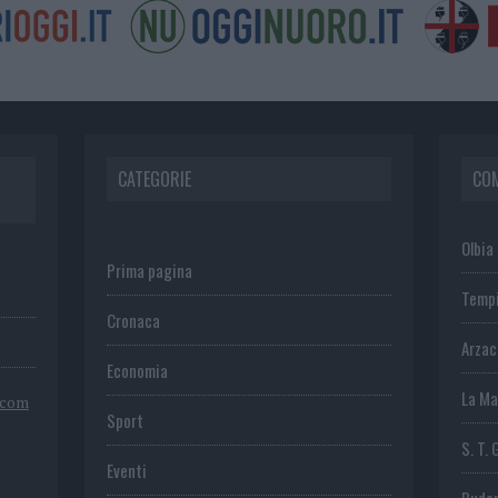
CATEGORIE
CO
Olbia
Prima pagina
Temp
Cronaca
Arza
Economia
La Ma
.com
Sport
S. T. 
Eventi