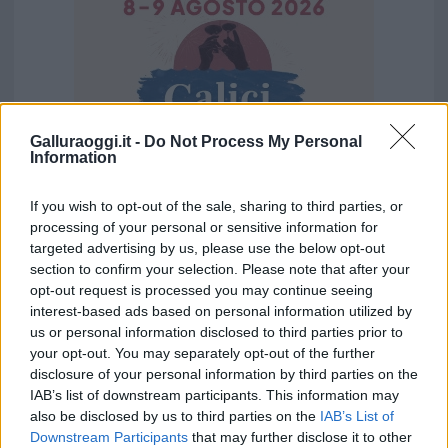
Galluraoggi.it -
Do Not Process My Personal
Information
If you wish to opt-out of the sale, sharing to third parties, or
processing of your personal or sensitive information for
Vuoi rimuovere le pubblicità nazionali?
targeted advertising by us, please use the below opt-out
section to confirm your selection. Please note that after your
opt-out request is processed you may continue seeing
Puoi abbonarti a
soli € 1,10 al mese
interest-based ads based on personal information utilized by
cliccando
qui
us or personal information disclosed to third parties prior to
your opt-out. You may separately opt-out of the further
disclosure of your personal information by third parties on the
Sei già abbonato?
IAB’s list of downstream participants. This information may
also be disclosed by us to third parties on the
IAB’s List of
Puoi effettuare l'accesso andando nella
Downstream Participants
that may further disclose it to other