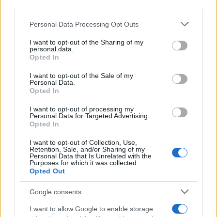
sezione
Login
dal menù del sito o
third parties.
cliccando
qui
Please note that this website/app uses one or more Google
Personal Data Processing Opt Outs
services and may gather and store information including but
not limited to your visit or usage behaviour. You may click to
I want to opt-out of the Sharing of my
personal data.
grant or deny consent to Google and its third-party tags to
TEMI:
Aeroporto Olbia
Biciclette Olbia
Opted In
use your data for below specified purposes in below Google
Cantiere Moro
Ciclabile Olbia
Comune Di Olbia
consent section.
I want to opt-out of the Sale of my
Fratelli Moro Olbia
Michele Moro
Mobilità Olbia
Personal Data.
Notizie Olbia
Pista Olbia
Pistya Ciclabile Olbia
Opted In
Ponte Di Ferro Olbia
I want to opt-out of processing my
Personal Data for Targeted Advertising.
Opted In
Inviaci le tue segnalazioni,
i tuoi video e le tue foto
I want to opt-out of Collection, Use,
Retention, Sale, and/or Sharing of my
Su WhatsApp al numero +39
Personal Data that Is Unrelated with the
345 356 7512
Purposes for which it was collected.
Opted Out
Google consents
I want to allow Google to enable storage
Notizie in tempo reale?