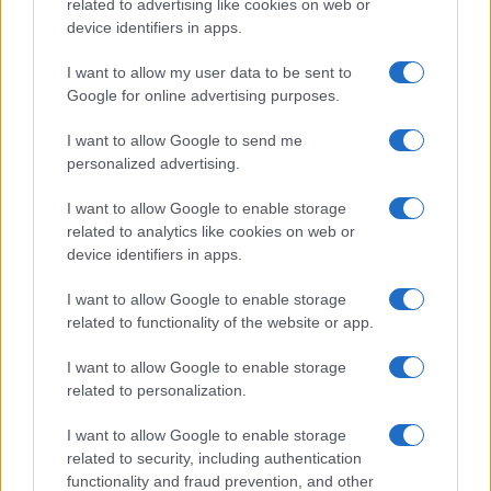
related to advertising like cookies on web or
Entra nel canale telegram di
device identifiers in apps.
GalluraOggi.it
I want to allow my user data to be sent to
Google for online advertising purposes.
I want to allow Google to send me
personalized advertising.
Ricevi le nostre ultime news
I want to allow Google to enable storage
da
Google News
related to analytics like cookies on web or
device identifiers in apps.
I want to allow Google to enable storage
Condividi l'articolo
related to functionality of the website or app.
F
T
Pi
W
S
I want to allow Google to enable storage
a
w
n
h
h
related to personalization.
ce
it
te
at
a
Articolo precedente
I want to allow Google to enable storage
b
te
re
s
re
related to security, including authentication
Prossimo articolo
functionality and fraud prevention, and other