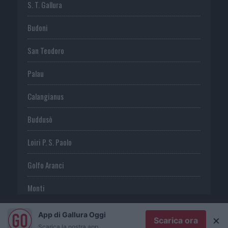
S. T. Gallura
Budoni
San Teodoro
Palau
Calangianus
Buddusò
Loiri P. S. Paolo
Golfo Aranci
Monti
Telti
App di Gallura Oggi
×
Scarica ora
Scarica la nostra app