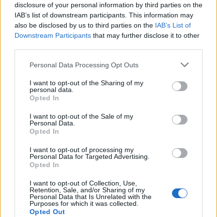
disclosure of your personal information by third parties on the
IAB’s list of downstream participants. This information may
I nostri cari
also be disclosed by us to third parties on the
IAB’s List of
Downstream Participants
that may further disclose it to other
third parties.
Please note that this website/app uses one or more Google
I nostri cari
Personal Data Processing Opt Outs
services and may gather and store information including but
not limited to your visit or usage behaviour. You may click to
I want to opt-out of the Sharing of my
personal data.
grant or deny consent to Google and its third-party tags to
Opted In
use your data for below specified purposes in below Google
I nostri cari
consent section.
I want to opt-out of the Sale of my
Personal Data.
Opted In
Giovannimaria Cabras
I want to opt-out of processing my
Personal Data for Targeted Advertising.
Opted In
I want to opt-out of Collection, Use,
Retention, Sale, and/or Sharing of my
Personal Data that Is Unrelated with the
Purposes for which it was collected.
Opted Out