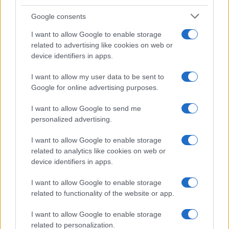
Invia un Comunicato Stampa
|
Pubblicità
|
Segnala
Google consents
I want to allow Google to enable storage
related to advertising like cookies on web or
device identifiers in apps.
I want to allow my user data to be sent to
Vuoi rimanere sempre aggiornato?
Google for online advertising purposes.
Iscriviti alla newsletter di Gallura Oggi e ricevi le nostre
I want to allow Google to send me
email periodiche contenenti le ultime notizie pubblicate
sul sito web!
personalized advertising.
*
campo obbligatorio
*
Indirizzo email
I want to allow Google to enable storage
related to analytics like cookies on web or
device identifiers in apps.
Privacy
I want to allow Google to enable storage
Utilizziamo Mailchimp come piattaforma di
related to functionality of the website or app.
marketing. Iscrivendoti alla newsletter accetti che le
tue informazioni siano trasferite a Mailchimp per
I want to allow Google to enable storage
l'elaborazione.
Leggi qui l'informativa sulla privacy
di Mailchimp
.
related to personalization.