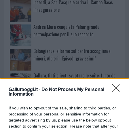
Incendi, a San Pasquale arriva il Campo Base:
l’inaugurazione
Andrea Mura conquista Palau: grande
partecipazione per il suo racconto
Calangianus, allarme sul centro accoglienza
minori, Albieri: “Episodi gravissimi”
Gallura, finti clienti svuotano le suite: furto da
50mila nel resort
Galluraoggi.it -
Do Not Process My Personal
Information
Meteo Olbia 7 agosto, sole e caldo tornano
protagonisti
If you wish to opt-out of the sale, sharing to third parties, or
processing of your personal or sensitive information for
targeted advertising by us, please use the below opt-out
Test tunnel Olbia: rampe chiuse ancora fino a
section to confirm your selection. Please note that after your