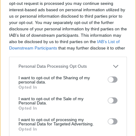
fine agosto
opt-out request is processed you may continue seeing
interest-based ads based on personal information utilized by
us or personal information disclosed to third parties prior to
Aggius conquista la classifica delle mete più
your opt-out. You may separately opt-out of the further
amate dell’estate 2026
disclosure of your personal information by third parties on the
IAB’s list of downstream participants. This information may
also be disclosed by us to third parties on the
IAB’s List of
Downstream Participants
that may further disclose it to other
third parties.
Please note that this website/app uses one or more Google
Personal Data Processing Opt Outs
services and may gather and store information including but
not limited to your visit or usage behaviour. You may click to
I want to opt-out of the Sharing of my
personal data.
grant or deny consent to Google and its third-party tags to
Opted In
use your data for below specified purposes in below Google
consent section.
I want to opt-out of the Sale of my
Personal Data.
NECROLOGIE
Opted In
I want to opt-out of processing my
Mario Malu
Personal Data for Targeted Advertising.
Opted In