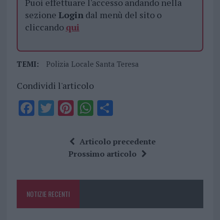
Puoi effettuare l'accesso andando nella
sezione
Login
dal menù del sito o
cliccando
qui
TEMI:
Polizia Locale Santa Teresa
Condividi l'articolo
F
T
Pi
W
S
a
w
n
h
h
ce
it
te
at
a
Articolo precedente
b
te
re
s
re
Prossimo articolo
o
r
st
A
o
p
NOTIZIE RECENTI
k
p