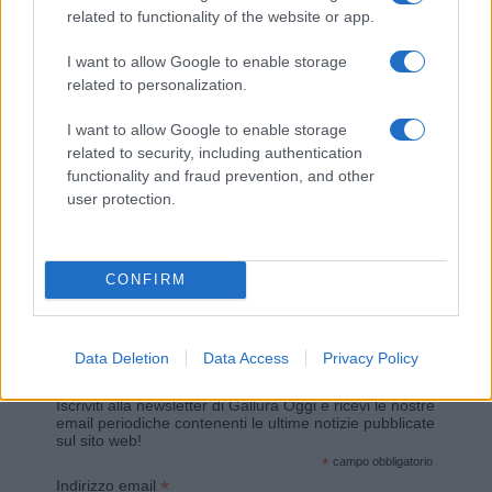
related to functionality of the website or app.
Giovannimaria Cabras
I want to allow Google to enable storage
related to personalization.
I want to allow Google to enable storage
related to security, including authentication
functionality and fraud prevention, and other
user protection.
Invia un Comunicato Stampa
|
Pubblicità
|
Segnala
CONFIRM
Data Deletion
Data Access
Privacy Policy
Vuoi rimanere sempre aggiornato?
Iscriviti alla newsletter di Gallura Oggi e ricevi le nostre
email periodiche contenenti le ultime notizie pubblicate
sul sito web!
*
campo obbligatorio
*
Indirizzo email