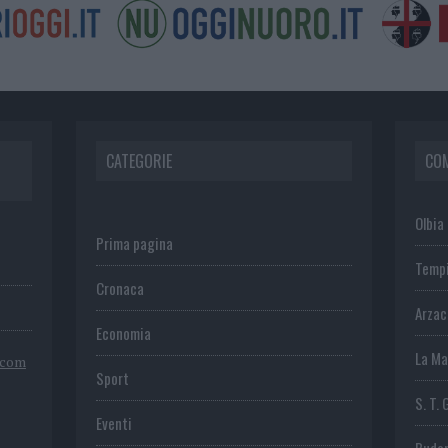
CATEGORIE
CO
Olbia
Prima pagina
Temp
Cronaca
Arza
Economia
La Ma
.com
Sport
S. T. 
Eventi