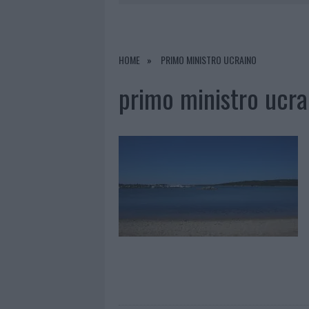
LA GALLURA
7 AGOSTO 2026
|
RAID NELLE CAMPAGNE DI BERCHI
7 AGOSTO 2026
|
MONTE PINO, VIA I CANCELLI DE
HOME
PRIMO MINISTRO UCRAINO
7 AGOSTO 2026
|
NUOVI STALLI RESIDENTI A PALA
primo ministro ucra
7 AGOSTO 2026
|
PAUSA CAFFÈ IMPECCABILE: COME 