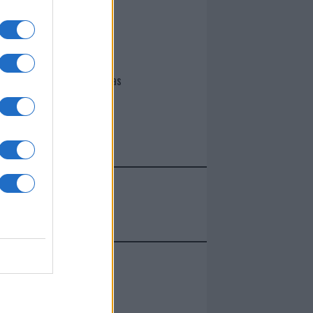
I nostri cari
Giovannimaria Cabras