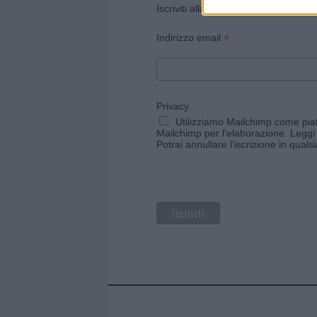
Iscriviti alla newsletter di Gallura O
*
Indirizzo email
Privacy
Utilizziamo Mailchimp come piatt
Mailchimp per l'elaborazione.
Leggi 
Potrai annullare l'iscrizione in qual