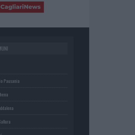
MUNI
io Pausania
chena
ddalena
Gallura