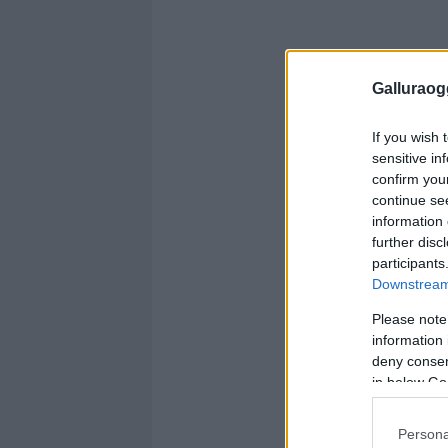
Galluraogg
If you wish 
sensitive in
confirm you
continue se
information 
further disc
participants
Downstream 
Please note
information 
deny consent
in below Go
Persona