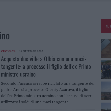
DDA, RISCHIO PER LA RETE ELETTRICA
L CANTIERE: LA GALLURA RITROVA LA STRADA
NOT
U, IL COMUNE COMPLETA L’ITER
ino
SCEGLIERE LA SOLUZIONE IDEALE PER LA CASA E L’UFFICIO
CRONACA
14 GENNAIO 2020
Acquista due ville a Olbia con una maxi-
tangente: a processo il figlio dell’ex Primo
ministro ucraino
Secondo l’accusa avrebbe riciclato una tangente del
padre. Andrà a processo Oleksiy Azarova, il figlio
dell’ex Primo ministro ucraino con l’accusa di aver
utilizzato i soldi di una maxi tangente…