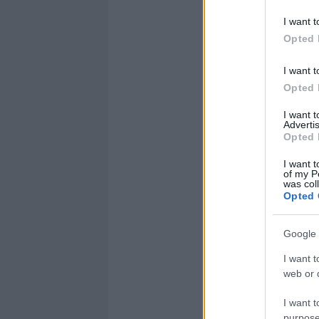
I want t
Opted 
I want t
Opted 
I want 
Advertis
Opted 
I want t
of my P
was col
Opted 
Google 
I want t
web or d
I want t
purpose