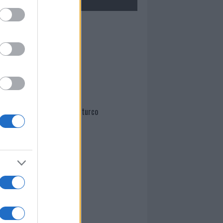
Mario Malu
Paolo Pinna
Martina Agostina Diturco
I nostri cari
I nostri cari