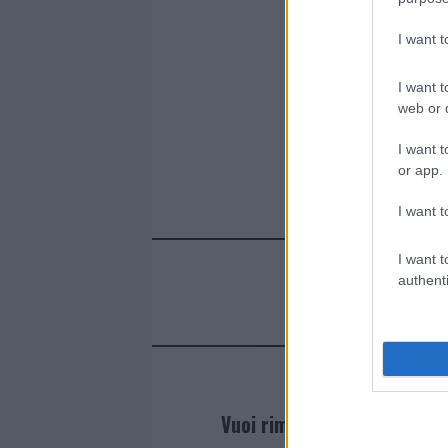
I want 
I want t
web or d
I want t
or app.
I want t
I want t
authenti
Vuoi rimanere sempre agg