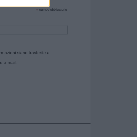
cate sul sito web!
*
campo obbligatorio
rmazioni siano trasferite a
e e-mail.