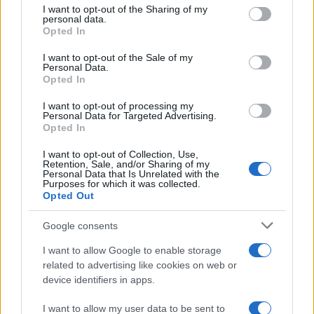
not limited to your visit or usage behaviour. You may click to
I want to opt-out of the Sharing of my
personal data.
Aggius conquista la classifica delle mete più
grant or deny consent to Google and its third-party tags to
Opted In
amate dell’estate 2026
use your data for below specified purposes in below Google
consent section.
I want to opt-out of the Sale of my
Personal Data.
Opted In
I want to opt-out of processing my
Personal Data for Targeted Advertising.
Opted In
I want to opt-out of Collection, Use,
Retention, Sale, and/or Sharing of my
Personal Data that Is Unrelated with the
Purposes for which it was collected.
Opted Out
NECROLOGIE
Google consents
I want to allow Google to enable storage
Mario Malu
related to advertising like cookies on web or
device identifiers in apps.
I want to allow my user data to be sent to