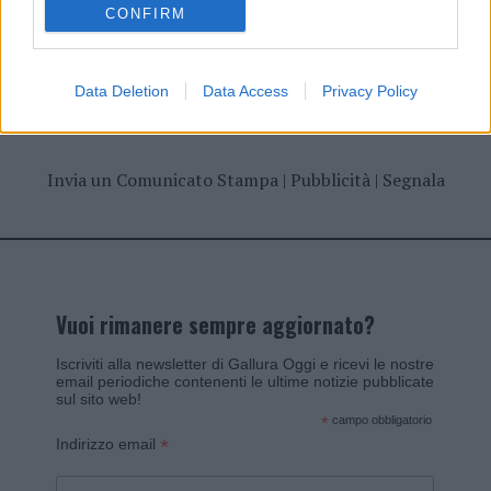
CONFIRM
Data Deletion
Data Access
Privacy Policy
Invia un Comunicato Stampa
|
Pubblicità
|
Segnala
Vuoi rimanere sempre aggiornato?
Iscriviti alla newsletter di Gallura Oggi e ricevi le nostre
email periodiche contenenti le ultime notizie pubblicate
sul sito web!
*
campo obbligatorio
*
Indirizzo email