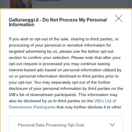
Andrea Mura conquista Palau: grande
Galluraoggi.it -
Do Not Process My Personal
partecipazione per il suo racconto
Information
If you wish to opt-out of the sale, sharing to third parties, or
Calangianus, allarme sul centro accoglienza
processing of your personal or sensitive information for
minori, Albieri: “Episodi gravissimi”
targeted advertising by us, please use the below opt-out
section to confirm your selection. Please note that after your
opt-out request is processed you may continue seeing
Gallura, finti clienti svuotano le suite: furto da
interest-based ads based on personal information utilized by
50mila nel resort
us or personal information disclosed to third parties prior to
your opt-out. You may separately opt-out of the further
disclosure of your personal information by third parties on the
Meteo Olbia 7 agosto, sole e caldo tornano
IAB’s list of downstream participants. This information may
protagonisti
also be disclosed by us to third parties on the
IAB’s List of
Downstream Participants
that may further disclose it to other
third parties.
Test tunnel Olbia: rampe chiuse ancora fino a
fine agosto
Please note that this website/app uses one or more Google
Personal Data Processing Opt Outs
services and may gather and store information including but