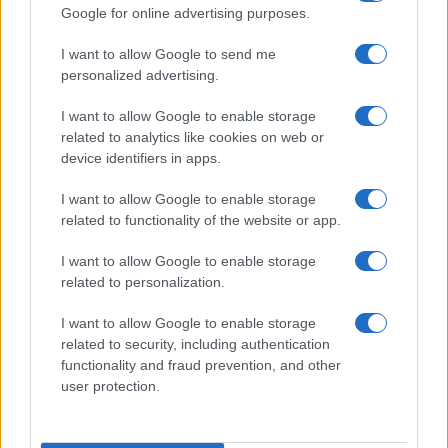
Paolo Pinna
Google for online advertising purposes.
I want to allow Google to send me
personalized advertising.
Martina Agostina Diturco
I want to allow Google to enable storage
related to analytics like cookies on web or
device identifiers in apps.
I nostri cari
I want to allow Google to enable storage
related to functionality of the website or app.
I want to allow Google to enable storage
I nostri cari
related to personalization.
I want to allow Google to enable storage
related to security, including authentication
I nostri cari
functionality and fraud prevention, and other
user protection.
Giovannimaria Cabras