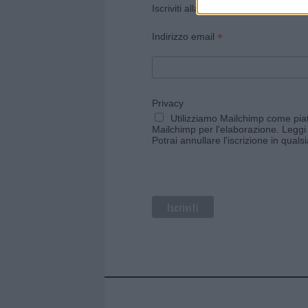
Iscriviti alla newsletter di Gallura O
*
Indirizzo email
Privacy
Utilizziamo Mailchimp come piatt
Mailchimp per l'elaborazione.
Leggi 
Potrai annullare l'iscrizione in qual