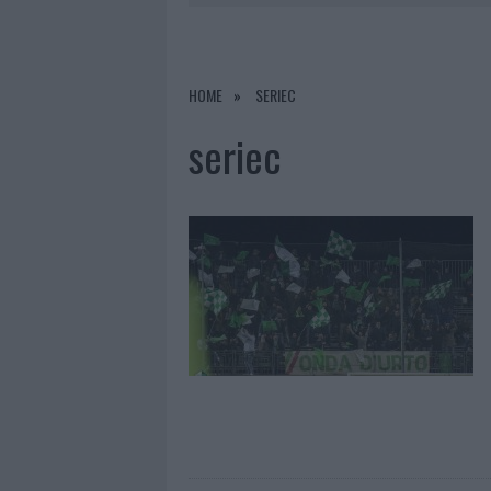
9 AGOSTO 2026
|
INCIDENTE SULLA STRADA PROVI
8 AGOSTO 2026
|
SANGUE, MUSICA E SOLIDARIETÀ 
8 AGOSTO 2026
|
METEO OLBIA 9 AGOSTO, TEMPER
HOME
SERIEC
9 AGOSTO 2026
|
TRE MILIONI DI EURO DALLA PRO
seriec