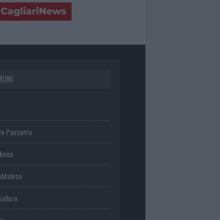
MUNI
io Pausania
chena
ddalena
Gallura