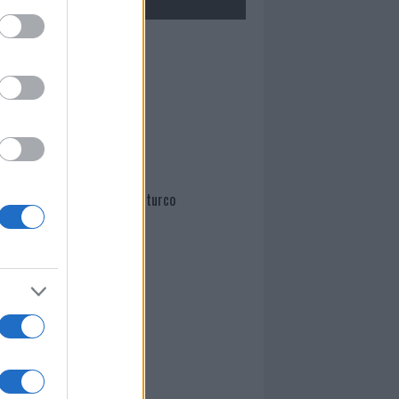
Mario Malu
Paolo Pinna
Martina Agostina Diturco
I nostri cari
I nostri cari