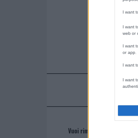
I want 
I want t
web or d
I want t
or app.
I want t
I want t
authenti
Vuoi rimanere sempre agg