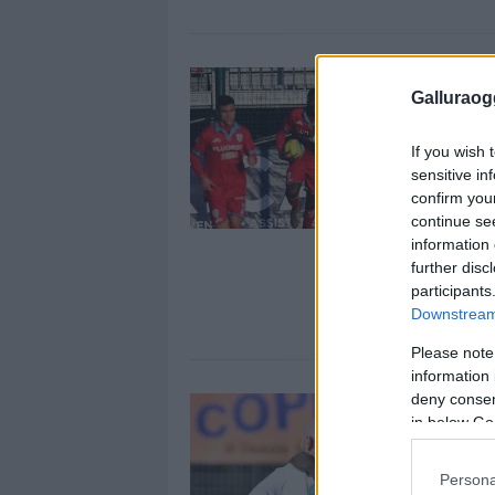
Galluraogg
If you wish 
sensitive in
confirm you
continue se
information 
further disc
participants
Downstream 
Please note
information 
deny consent
in below Go
Persona