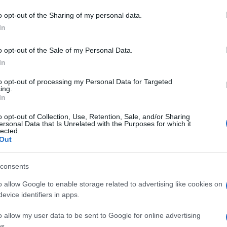
1 a 0 per la Pro-Patria, Spizzichino segna il suo
o opt-out of the Sharing of my personal data.
primo gol tra i professionisti. Partita nervosa, che
In
vede l’espulsione nel primo tempo del mister
Michele Filippi e deldirigente Tomaso…
o opt-out of the Sale of my Personal Data.
In
to opt-out of processing my Personal Data for Targeted
ing.
In
o opt-out of Collection, Use, Retention, Sale, and/or Sharing
ersonal Data that Is Unrelated with the Purposes for which it
lected.
Out
consents
o allow Google to enable storage related to advertising like cookies on
evice identifiers in apps.
o allow my user data to be sent to Google for online advertising
s.