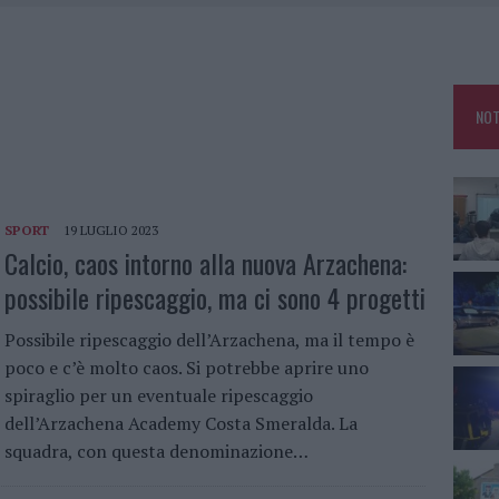
NCIALE AD ARZACHENA, UN FERITO
CON AVIS OLBIA AL DELTA CENTER
ATURE IN CALO
NOT
VINCIA GALLURA PER NUOVE AULE NELLE SCUOLE DI OLBIA
SPORT
19 LUGLIO 2023
Calcio, caos intorno alla nuova Arzachena:
possibile ripescaggio, ma ci sono 4 progetti
Possibile ripescaggio dell’Arzachena, ma il tempo è
poco e c’è molto caos. Si potrebbe aprire uno
spiraglio per un eventuale ripescaggio
dell’Arzachena Academy Costa Smeralda. La
squadra, con questa denominazione…