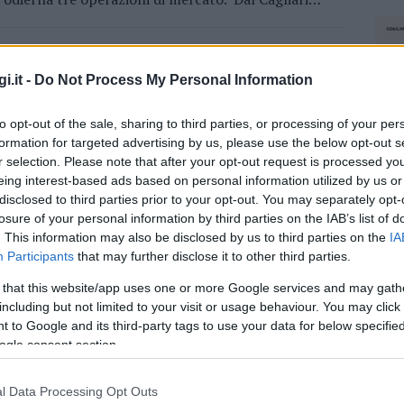
SPORT
9 GIUGNO 2020
i.it -
Do Not Process My Personal Information
Calcio, Serie C. L’olbia si gioca la salvezza
ai playout
to opt-out of the sale, sharing to third parties, or processing of your per
formation for targeted advertising by us, please use the below opt-out s
Doppia sfida contro la Giana Erminio. Il Consiglio
r selection. Please note that after your opt-out request is processed y
Federale tenutosi ieri sera ha votato e ufficializzato
eing interest-based ads based on personal information utilized by us or
le modalità di ripresa dei
disclosed to third parties prior to your opt-out. You may separately opt-
campionati professionistici il cui indirizzo era stato
losure of your personal information by third parties on the IAB’s list of
. This information may also be disclosed by us to third parties on the
IA
deliberato in occasione dell’ultimo Consiglio
Participants
that may further disclose it to other third parties.
risalente…
 that this website/app uses one or more Google services and may gath
including but not limited to your visit or usage behaviour. You may click 
 to Google and its third-party tags to use your data for below specifi
SPORT
13 OTTOBRE 2019
ogle consent section.
Calcio, Serie C. L’Olbia perde ancora al
Nespoli
l Data Processing Opt Outs
NEC