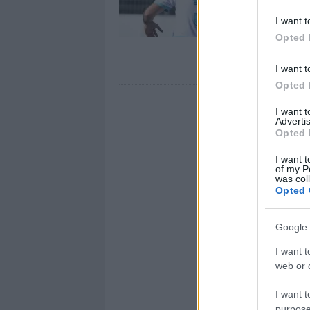
I want t
Opted 
I want t
Opted 
I want 
Advertis
Opted 
I want t
of my P
was col
Opted 
Google 
I want t
web or d
I want t
purpose