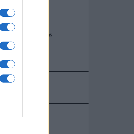
I nostri cari
Giovannimaria Cabras