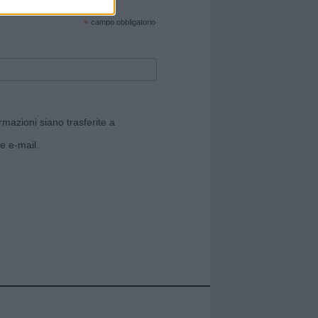
cate sul sito web!
*
campo obbligatorio
rmazioni siano trasferite a
e e-mail.