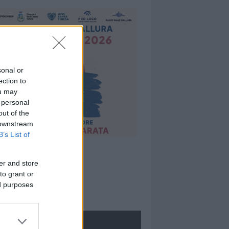
sonal or
ection to
ou may
 personal
out of the
 downstream
B’s List of
er and store
to grant or
ed purposes
ROLOGIE