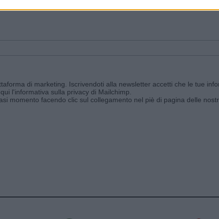
ggi e ricevi le nostre email periodiche contenenti le ultime notizie pubbli
aforma di marketing. Iscrivendoti alla newsletter accetti che le tue info
qui l'informativa sulla privacy di Mailchimp
.
siasi momento facendo clic sul collegamento nel piè di pagina delle nostr