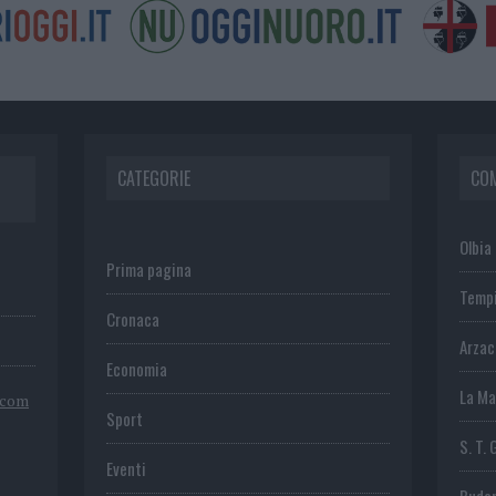
CATEGORIE
CO
Olbia
Prima pagina
Temp
Cronaca
Arza
Economia
La Ma
.com
Sport
S. T. 
Eventi