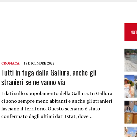
RO SPACCIO E DEGRADO: ESPLODE LA PROTESTA
SCEGLIERE LA SOLUZIONE IDEALE PER LA CASA E L’UFFICIO
KEND A OLBIA E IN GALLURA
NOT
 BELLA ANCHE DAL VIVO: UN AMICO VIP SVELA COME FA
CRONACA
19 DICEMBRE 2022
Tutti in fuga dalla Gallura, anche gli
stranieri se ne vanno via
I dati sullo spopolamento della Gallura. In Gallura
ci sono sempre meno abitanti e anche gli stranieri
lasciano il territorio. Questo scenario è stato
confermato dagli ultimi dati Istat, dove…