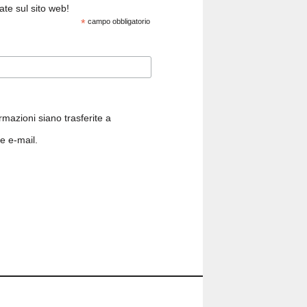
cate sul sito web!
*
campo obbligatorio
rmazioni siano trasferite a
e e-mail.