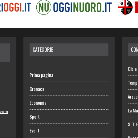
CATEGORIE
CO
Olbia
Prima pagina
Temp
Cronaca
Arza
Economia
La Ma
.com
Sport
S. T. 
Eventi