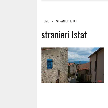
7 AGOSTO 2026
|
OLBIA, DIVIETO DI SOSTA CONT
7 AGOSTO 2026
|
PAUSA CAFFÈ IMPECCABILE: COME 
7 AGOSTO 2026
|
LE PREVISIONI METEO PER IL WEE
HOME
STRANIERI ISTAT
7 AGOSTO 2026
|
MICHELLE HUNZIKER IN GALLURA,
stranieri Istat