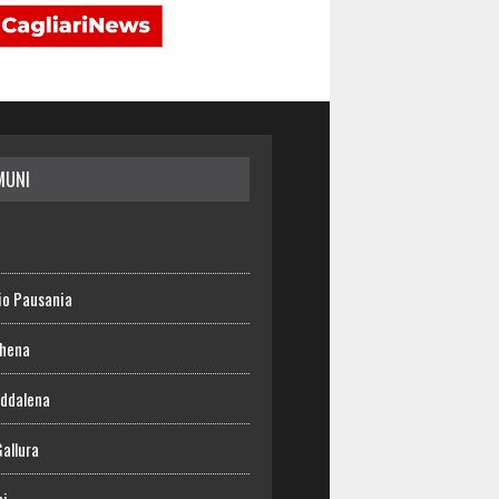
MUNI
io Pausania
chena
ddalena
Gallura