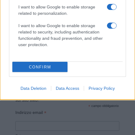
I want to allow Google to enable storage
related to personalization.
I want to allow Google to enable storage
related to security, including authentication
functionality and fraud prevention, and other
Invia un Comunicato Stampa
|
Pubblicità
|
Segnala
user protection.
CONFIRM
Vuoi rimanere sempre aggiornato?
Data Deletion
Data Access
Privacy Policy
Iscriviti alla newsletter di Gallura Oggi e ricevi le nostre
email periodiche contenenti le ultime notizie pubblicate
sul sito web!
*
campo obbligatorio
*
Indirizzo email