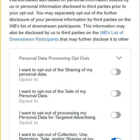
us or personal information disclosed to third parties prior to
your opt-out. You may separately opt-out of the further
disclosure of your personal information by third parties on the
IAB’s list of downstream participants. This information may
also be disclosed by us to third parties on the
IAB’s List of
Downstream Participants
that may further disclose it to other
third parties.
Please note that this website/app uses one or more Google
Personal Data Processing Opt Outs
services and may gather and store information including but
not limited to your visit or usage behaviour. You may click to
I want to opt-out of the Sharing of my
personal data.
grant or deny consent to Google and its third-party tags to
Opted In
use your data for below specified purposes in below Google
NECROLOGIE
consent section.
I want to opt-out of the Sale of my
Personal Data.
Opted In
Mario Malu
I want to opt-out of processing my
Personal Data for Targeted Advertising.
Opted In
Paolo Pinna
I want to opt-out of Collection, Use,
Retention, Sale, and/or Sharing of my