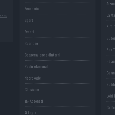
Arza
Economia
La Ma
.com
Sport
S. T. 
Eventi
Budo
Rubriche
San 
Cooperazione e dintorni
Palau
Publiredazionali
Calan
Necrologie
Budd
Chi siamo
Loiri 
Abbonati
Golfo
Login