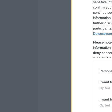
sensitive in
confirm you
continue se
information 
further disc
participants
Downstream 
Please note
information 
deny consent
in below Go
Persona
I want t
Opted 
I want t
Opted 