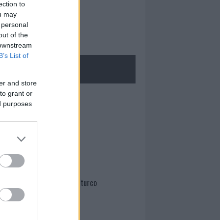
ection to
ou may
 personal
out of the
 downstream
B’s List of
ROLOGIE
er and store
to grant or
Mario Malu
ed purposes
Paolo Pinna
Martina Agostina Diturco