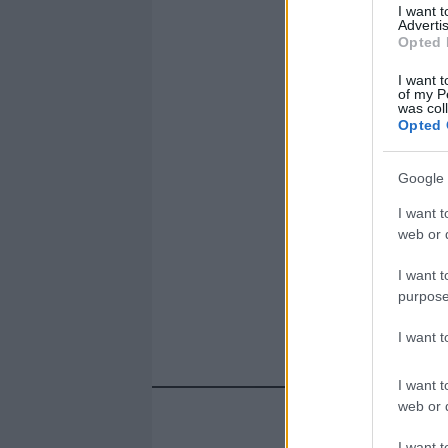
I want 
Advertis
Opted 
I want t
of my P
was col
Opted 
Google 
I want t
web or d
I want t
purpose
I want 
I want t
web or d
I want t