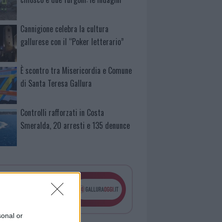
Cannigione celebra la cultura
gallurese con il “Poker letterario”
È scontro tra Misericordia e Comune
di Santa Teresa Gallura
Controlli rafforzati in Costa
Smeralda, 20 arresti e 135 denunce
sonal or