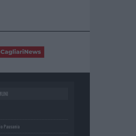
MUNI
io Pausania