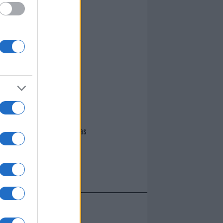
I nostri cari
I nostri cari
I nostri cari
Giovannimaria Cabras