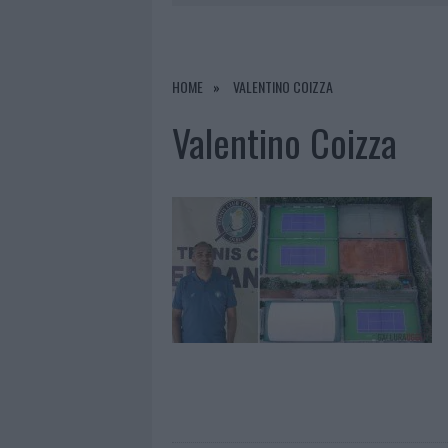
9 AGOSTO 2026
|
CUMULI DI RIFIUTI A SANTA TER
9 AGOSTO 2026
|
INCENDI IN GALLURA, DEVASTATI
9 AGOSTO 2026
|
CANNIGIONE CELEBRA LA CULTUR
HOME
VALENTINO COIZZA
9 AGOSTO 2026
|
OLBIA, LE PREVISIONI METEO PE
Valentino Coizza