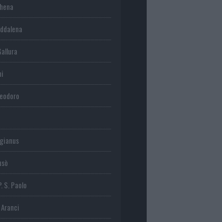
chena
ddalena
Gallura
ni
Teodoro
gianus
usò
P. S. Paolo
 Aranci