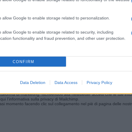
o allow Google to enable storage related to personalization.
o allow Google to enable storage related to security, including
iornato?
cation functionality and fraud prevention, and other user protection.
ggi e ricevi le nostre email periodiche contenenti le ultime notizie pubbli
CONFIRM
Data Deletion
Data Access
Privacy Policy
aforma di marketing. Iscrivendoti alla newsletter accetti che le tue info
qui l'informativa sulla privacy di Mailchimp
.
siasi momento facendo clic sul collegamento nel piè di pagina delle nostr