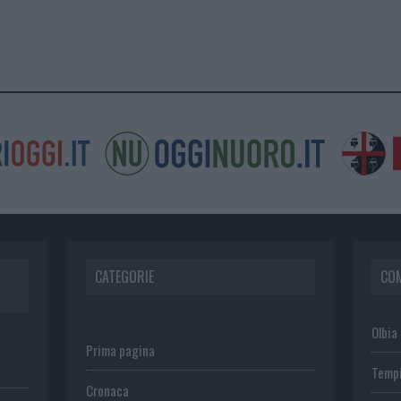
CATEGORIE
CO
Olbia
Prima pagina
Temp
Cronaca