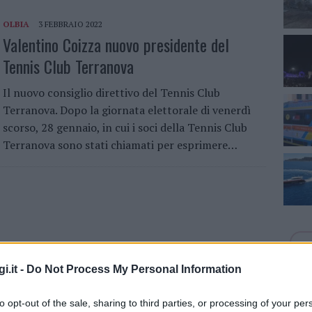
OLBIA
3 FEBBRAIO 2022
Valentino Coizza nuovo presidente del
Tennis Club Terranova
Il nuovo consiglio direttivo del Tennis Club
Terranova. Dopo la giornata elettorale di venerdì
scorso, 28 gennaio, in cui i soci della Tennis Club
Terranova sono stati chiamati per esprimere…
i.it -
Do Not Process My Personal Information
to opt-out of the sale, sharing to third parties, or processing of your per