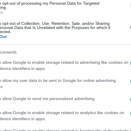
to opt-out of processing my Personal Data for Targeted
ing.
In
o opt-out of Collection, Use, Retention, Sale, and/or Sharing
ersonal Data that Is Unrelated with the Purposes for which it
lected.
Out
consents
o allow Google to enable storage related to advertising like cookies on
evice identifiers in apps.
o allow my user data to be sent to Google for online advertising
s.
to allow Google to send me personalized advertising.
o allow Google to enable storage related to analytics like cookies on
evice identifiers in apps.
Invia un Comunicato Stampa
|
Pubblicità
|
Segnala
o allow Google to enable storage related to functionality of the website