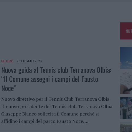
ESA GALLURA, LA SEGNALAZIONE DEI RESIDENTI
 UN CHIOSCO E DUE FURGONI: LE INDAGINI
A GALLURESE CON IL “POKER LETTERARIO”
NOT
R LUNEDÌ 10 AGOSTO 2026
SPORT
25 LUGLIO 2023
Nuova guida al Tennis club Terranova Olbia:
“Il Comune assegni i campi del Fausto
Noce”
Nuovo direttivo per il Tennis Club Terranova Olbia
Il nuovo presidente del Tennis club Terranova Olbia
Giuseppe Bianco sollecita il Comune perché si
affidino i campi del parco Fausto Noce….