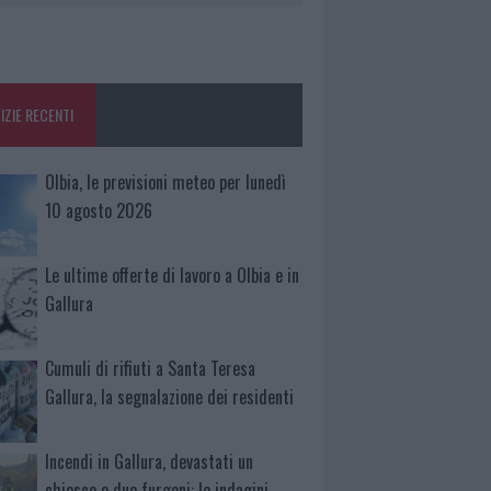
IZIE RECENTI
Olbia, le previsioni meteo per lunedì
10 agosto 2026
Le ultime offerte di lavoro a Olbia e in
Gallura
Cumuli di rifiuti a Santa Teresa
Gallura, la segnalazione dei residenti
Incendi in Gallura, devastati un
chiosco e due furgoni: le indagini