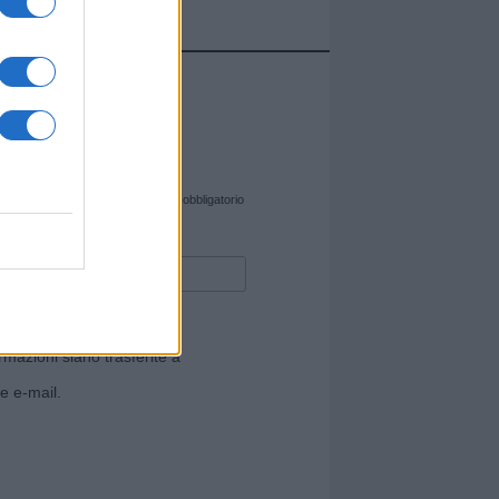
cate sul sito web!
*
campo obbligatorio
rmazioni siano trasferite a
e e-mail.