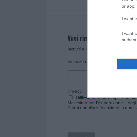
or app.
I want t
I want t
Vuoi rimanere sempre agg
authenti
Iscriviti alla newsletter di Gallura O
*
Indirizzo email
Privacy
Utilizziamo Mailchimp come piatt
Mailchimp per l'elaborazione.
Leggi 
Potrai annullare l'iscrizione in qual