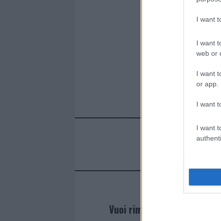
I want 
I want t
web or d
I want t
or app.
I want t
I want t
authenti
Vuoi rimanere sempre agg