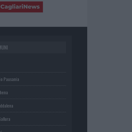
MUNI
io Pausania
chena
ddalena
Gallura