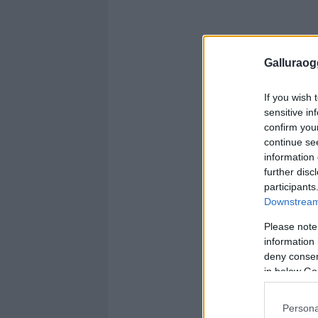
Galluraogg
If you wish 
sensitive in
confirm you
continue se
information 
further disc
participants
Downstream 
Please note
information 
deny consent
in below Go
Persona