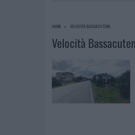
7 AGOSTO 2026
|
MIGLIORI CLINICHE DI ESTETICA 
PER I TRATTAMENTI LASER NON INVASIVI
7 AGOSTO 2026
|
NUOVI STALLI RESIDENTI A PALA
HOME
VELOCITÀ BASSACUTENA
7 AGOSTO 2026
|
FILM INTERNAZIONALE, CASTING
Velocità Bassacute
7 AGOSTO 2026
|
PORTO ROTONDO OSPITA LA GRAN