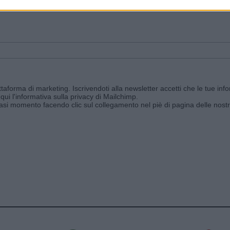
ggi e ricevi le nostre email periodiche contenenti le ultime notizie pubbli
aforma di marketing. Iscrivendoti alla newsletter accetti che le tue info
qui l'informativa sulla privacy di Mailchimp
.
siasi momento facendo clic sul collegamento nel piè di pagina delle nostr