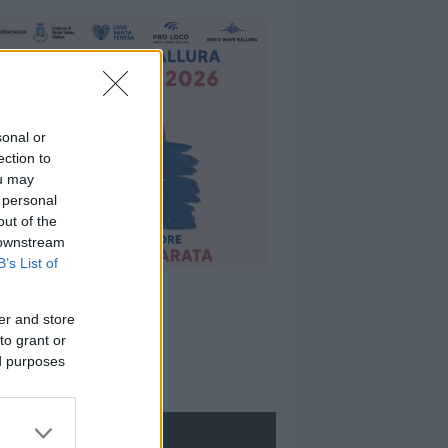
sonal or
ection to
ou may
 personal
out of the
 downstream
B’s List of
er and store
to grant or
ed purposes
ROLOGIE