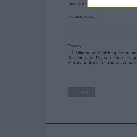
Iscriviti alla newsletter di Gallura O
*
Indirizzo email
Privacy
Utilizziamo Mailchimp come piatt
Mailchimp per l'elaborazione.
Leggi 
Potrai annullare l'iscrizione in qual