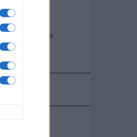
I nostri cari
Giovannimaria Cabras