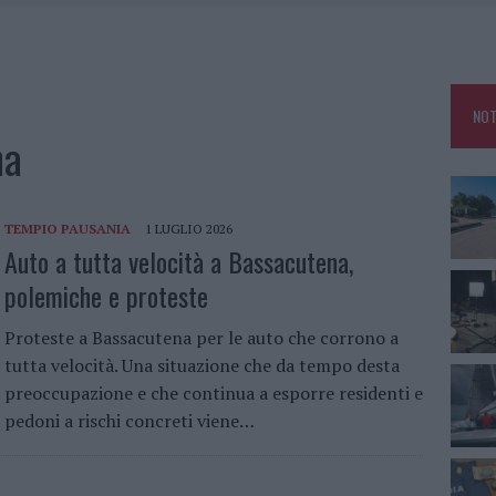
MEDICALE AVANZATA IN EUROPA: CLASSIFICA DEI 5 CENTRI DI RIFERIMENTO
U, IL COMUNE COMPLETA L’ITER
NOT
 PER COMPARSE IN COSTA SMERALDA
na
DE SFIDA DELLA VELA NELL’ESTATE 2026
TEMPIO PAUSANIA
1 LUGLIO 2026
Auto a tutta velocità a Bassacutena,
polemiche e proteste
Proteste a Bassacutena per le auto che corrono a
tutta velocità. Una situazione che da tempo desta
preoccupazione e che continua a esporre residenti e
pedoni a rischi concreti viene…