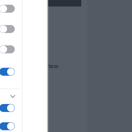
Mario Malu
Paolo Pinna
Martina Agostina Diturco
I nostri cari
I nostri cari