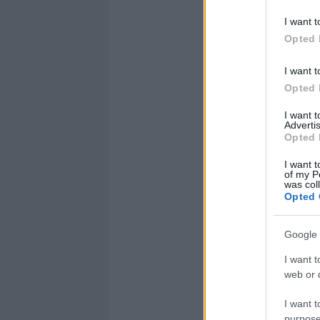
I want t
Opted 
I want t
Opted 
I want 
Advertis
Opted 
I want t
of my P
was col
Opted 
Google 
I want t
web or d
I want t
purpose