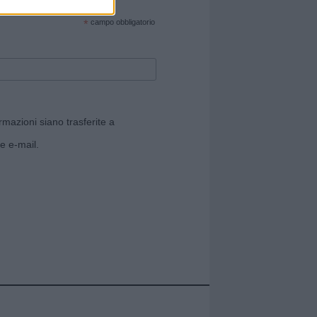
cate sul sito web!
*
campo obbligatorio
rmazioni siano trasferite a
e e-mail.