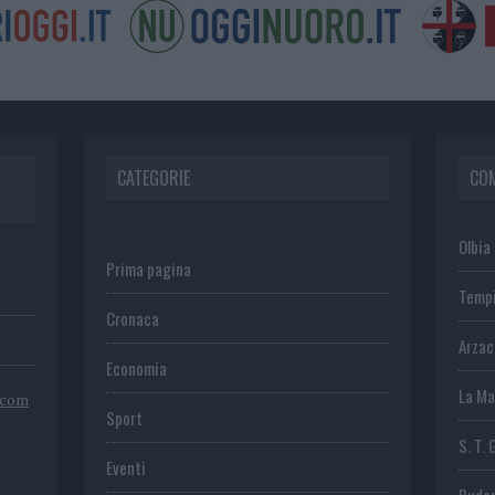
CATEGORIE
CO
Olbia
Prima pagina
Temp
Cronaca
Arza
Economia
La Ma
.com
Sport
S. T. 
Eventi