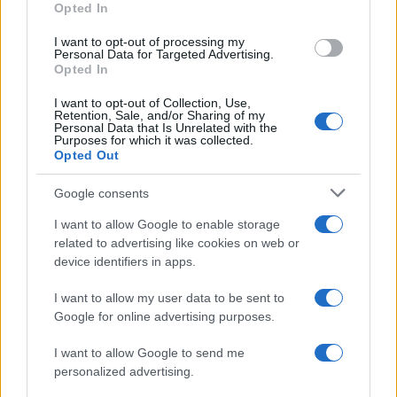
Opted In
I want to opt-out of processing my
Personal Data for Targeted Advertising.
Opted In
Vuoi rimanere sempre aggiornato?
I want to opt-out of Collection, Use,
Iscriviti alla newsletter di Gallura Oggi e ricevi le nostre
Retention, Sale, and/or Sharing of my
email periodiche contenenti le ultime notizie pubblicate
Personal Data that Is Unrelated with the
sul sito web!
Purposes for which it was collected.
Opted Out
*
campo obbligatorio
*
Indirizzo email
Google consents
I want to allow Google to enable storage
related to advertising like cookies on web or
Privacy
device identifiers in apps.
Utilizziamo Mailchimp come piattaforma di
marketing. Iscrivendoti alla newsletter accetti che le
tue informazioni siano trasferite a Mailchimp per
I want to allow my user data to be sent to
l'elaborazione.
Leggi qui l'informativa sulla privacy
Google for online advertising purposes.
di Mailchimp
.
Potrai annullare l'iscrizione in qualsiasi momento
facendo clic sul collegamento nel piè di pagina delle
I want to allow Google to send me
nostre e-mail.
personalized advertising.