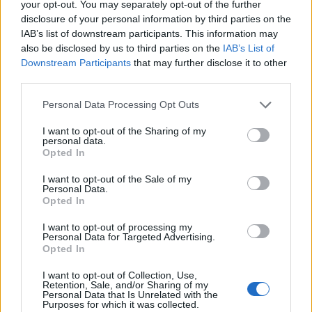
your opt-out. You may separately opt-out of the further
Notizie in tempo reale?
disclosure of your personal information by third parties on the
Entra nel canale telegram di
IAB’s list of downstream participants. This information may
GalluraOggi.it
also be disclosed by us to third parties on the
IAB’s List of
Downstream Participants
that may further disclose it to other
third parties.
Please note that this website/app uses one or more Google
Personal Data Processing Opt Outs
Inviaci le tue segnalazioni,
services and may gather and store information including but
i tuoi video e le tue foto
not limited to your visit or usage behaviour. You may click to
I want to opt-out of the Sharing of my
personal data.
grant or deny consent to Google and its third-party tags to
Su WhatsApp al numero +39
Opted In
use your data for below specified purposes in below Google
345 356 7512
consent section.
I want to opt-out of the Sale of my
Personal Data.
Opted In
I want to opt-out of processing my
Personal Data for Targeted Advertising.
Ricevi le nostre ultime news
Opted In
I want to opt-out of Collection, Use,
da
Google News
Retention, Sale, and/or Sharing of my
Personal Data that Is Unrelated with the
Purposes for which it was collected.