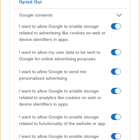
Opted Out
Condividi l'articolo
Google consents
F
T
Pi
W
S
I want to allow Google to enable storage
a
w
n
h
h
related to advertising like cookies on web or
device identifiers in apps.
ce
it
te
at
a
Articolo precedente
I want to allow my user data to be sent to
b
te
re
s
re
Prossimo articolo
Google for online advertising purposes.
o
r
st
A
I want to allow Google to send me
o
p
personalized advertising.
NOTIZIE RECENTI
k
p
I want to allow Google to enable storage
related to analytics like cookies on web or
Incendio nella notte a Olbia, a fuoco due furgoni
device identifiers in apps.
I want to allow Google to enable storage
related to functionality of the website or app.
A fuoco un deposito con bombole, intervento dei
vigili del fuoco a Rudalza
I want to allow Google to enable storage