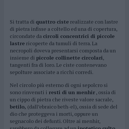
Si tratta di
quattro ciste
realizzate con lastre
di pietra infisse a coltello ed una di copertura,
circondate da
circoli concentrici di piccole
lastre
ricoperte da tumuli di terra. La
necropoli doveva presentarsi composta da un
insieme di
piccole collinette circolari
,
tangenti fra di loro. Le ciste contenevano
sepolture associate a ricchi corredi.
Nel circolo più esterno di ogni sepolcro si
sono rinvenuti i
resti di un menhir
, ossia di
un cippo di pietra che riveste valore sacrale,
betilo,
(dall’ebraico beth-el), ossia di sede del
dio che proteggeva i morti, oppure un
segnacolo dei defunti. Oltre ai menhir,
sarebbero da collegare ad un
ipotetico culto