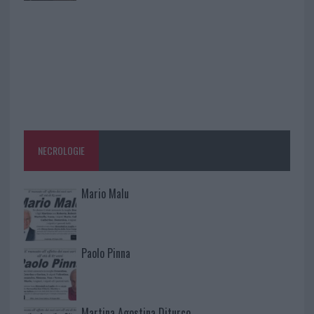
NECROLOGIE
Mario Malu
Paolo Pinna
Martina Agostina Diturco