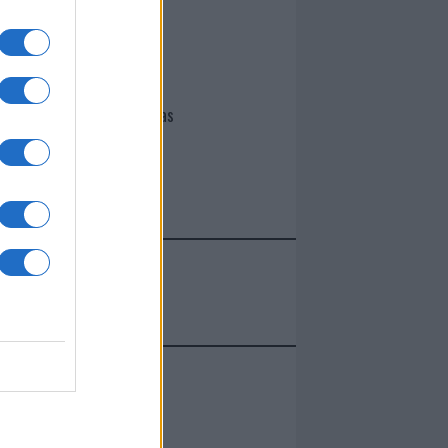
I nostri cari
Giovannimaria Cabras