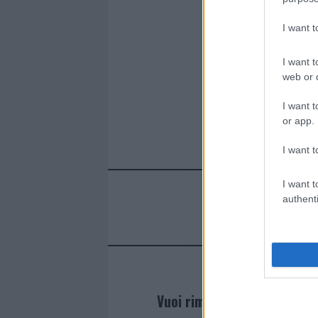
ce
it
te
at
a
Articolo prece
b
te
re
s
re
I want 
o
r
st
A
I want t
o
p
web or d
k
p
I want t
or app.
I want t
I want t
authenti
Vuoi rimanere sempre agg