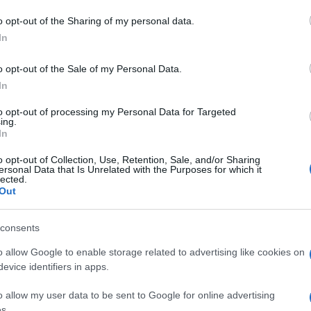
o opt-out of the Sharing of my personal data.
azionali?
In
 mese
cliccando
qui
o opt-out of the Sale of my Personal Data.
In
to opt-out of processing my Personal Data for Targeted
ing.
In
do nella sezione
Login
dal menù del sito o
o opt-out of Collection, Use, Retention, Sale, and/or Sharing
ersonal Data that Is Unrelated with the Purposes for which it
lected.
Out
consents
o allow Google to enable storage related to advertising like cookies on
evice identifiers in apps.
o allow my user data to be sent to Google for online advertising
s.