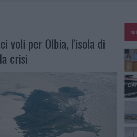
CA DELLE METE PIÙ AMATE DELL’ESTATE 2026
RO ACCOGLIENZA MINORI, ALBIERI: “EPISODI GRAVISSIMI”
NO LE SUITE: FURTO DA 50MILA NEL RESORT
NOT
E CALDO TORNANO PROTAGONISTI
i voli per Olbia, l’isola di
a crisi