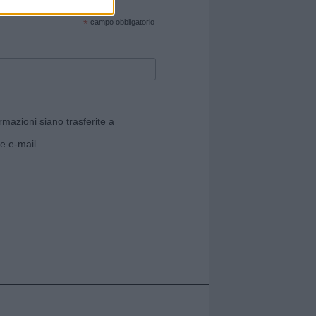
cate sul sito web!
*
campo obbligatorio
rmazioni siano trasferite a
e e-mail.