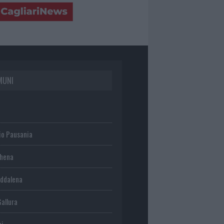
MUNI
io Pausania
chena
ddalena
Gallura