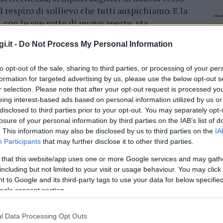
l respiro di sollievo che tutti auspichiamo. E la
, con le sue rotte di nuovo aperte, sta
suo carattere: roccioso e solido ma anche,
i.it -
Do Not Process My Personal Information
to opt-out of the sale, sharing to third parties, or processing of your per
te di decollo, guardare con fiducia al domani,
formation for targeted advertising by us, please use the below opt-out s
ta sul lavoro, sull’investimento, sulla
r selection. Please note that after your opt-out request is processed y
e semplici come l’apertura di un nuovo
eing interest-based ads based on personal information utilized by us or
va chiuso, di un negozio che sembrava non
disclosed to third parties prior to your opt-out. You may separately opt-
è così che si torna a casa, forse. Ed è una
losure of your personal information by third parties on the IAB’s list of
 da una regione abituata alla fatica, al
. This information may also be disclosed by us to third parties on the
IA
Participants
that may further disclose it to other third parties.
 that this website/app uses one or more Google services and may gath
al mondo, a testa alta, con la fierezza che le
including but not limited to your visit or usage behaviour. You may click 
r quanto sia famosa per le sue coste
 to Google and its third-party tags to use your data for below specifi
ogle consent section.
 povero, inteso nell’accezione di semplicità e
uta da sempre come un posto di vacanza, ma
lavoro, di coraggio.
l Data Processing Opt Outs
NEC