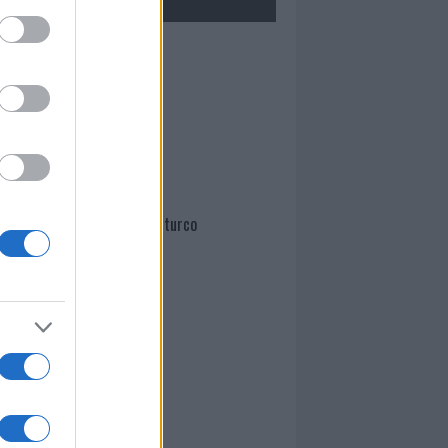
Mario Malu
Paolo Pinna
Martina Agostina Diturco
I nostri cari
I nostri cari