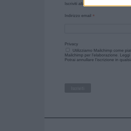
Iscriviti alla newsletter di Gallura O
*
Indirizzo email
Privacy
Utilizziamo Mailchimp come piatt
Mailchimp per l'elaborazione.
Leggi 
Potrai annullare l'iscrizione in qual