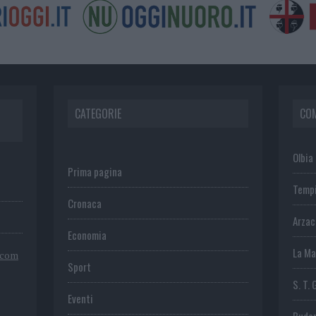
CATEGORIE
CO
Olbia
Prima pagina
Temp
Cronaca
Arza
Economia
La Ma
.com
Sport
S. T. 
Eventi