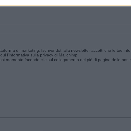
ggi e ricevi le nostre email periodiche contenenti le ultime notizie pubbli
aforma di marketing. Iscrivendoti alla newsletter accetti che le tue info
qui l'informativa sulla privacy di Mailchimp
.
siasi momento facendo clic sul collegamento nel piè di pagina delle nostr