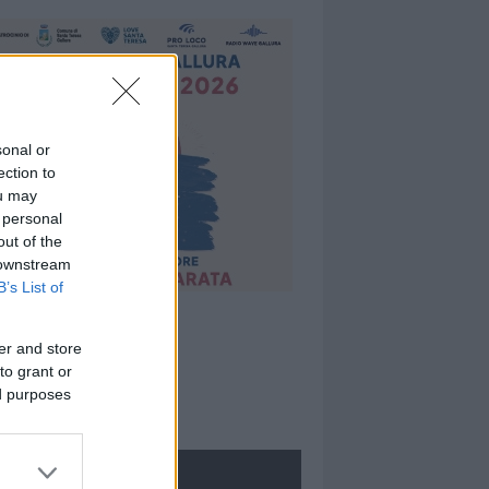
sonal or
ection to
ou may
 personal
out of the
 downstream
B’s List of
er and store
to grant or
ed purposes
ROLOGIE