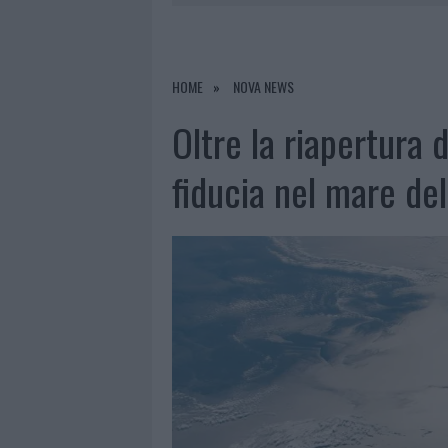
6 AGOSTO 2026
|
AGGIUS CONQUISTA LA CLASSIFI
6 AGOSTO 2026
|
CALANGIANUS, ALLARME SUL CENT
6 AGOSTO 2026
|
GALLURA, FINTI CLIENTI SVUOTA
HOME
NOVA NEWS
6 AGOSTO 2026
|
METEO OLBIA 7 AGOSTO, SOLE 
Oltre la riapertura de
fiducia nel mare dell