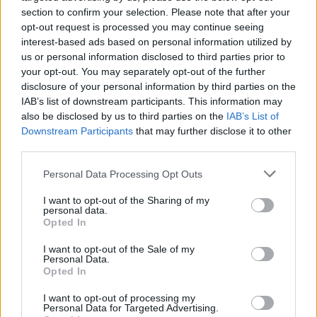
section to confirm your selection. Please note that after your
Controlli all’aeroporto di Olbia, sequestrati
opt-out request is processed you may continue seeing
interest-based ads based on personal information utilized by
caviale e sabbia rubata
us or personal information disclosed to third parties prior to
your opt-out. You may separately opt-out of the further
Migliori cliniche di estetica medicale avanzata
disclosure of your personal information by third parties on the
IAB’s list of downstream participants. This information may
in Europa: classifica dei 5 centri di riferimento
also be disclosed by us to third parties on the
IAB’s List of
pe…
Downstream Participants
that may further disclose it to other
third parties.
Please note that this website/app uses one or more Google
Personal Data Processing Opt Outs
services and may gather and store information including but
not limited to your visit or usage behaviour. You may click to
I want to opt-out of the Sharing of my
personal data.
grant or deny consent to Google and its third-party tags to
Opted In
use your data for below specified purposes in below Google
consent section.
I want to opt-out of the Sale of my
Personal Data.
Opted In
NECROLOGIE
I want to opt-out of processing my
Personal Data for Targeted Advertising.