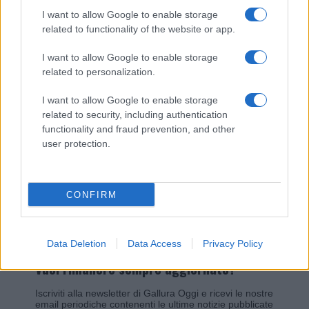
I want to allow Google to enable storage
related to functionality of the website or app.
Giovannimaria Cabras
I want to allow Google to enable storage
related to personalization.
I want to allow Google to enable storage
related to security, including authentication
functionality and fraud prevention, and other
user protection.
Invia un Comunicato Stampa
|
Pubblicità
|
Segnala
CONFIRM
Data Deletion
Data Access
Privacy Policy
Vuoi rimanere sempre aggiornato?
Iscriviti alla newsletter di Gallura Oggi e ricevi le nostre
email periodiche contenenti le ultime notizie pubblicate