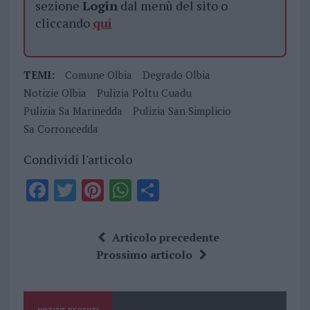
sezione
Login
dal menù del sito o
cliccando
qui
TEMI:
Comune Olbia
Degrado Olbia
Notizie Olbia
Pulizia Poltu Cuadu
Pulizia Sa Marinedda
Pulizia San Simplicio
Sa Corroncedda
Condividi l'articolo
F
T
Pi
W
S
a
w
n
h
h
ce
it
te
at
a
Articolo precedente
b
te
re
s
re
Prossimo articolo
o
r
st
A
o
p