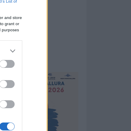
B’s List of
er and store
to grant or
ed purposes