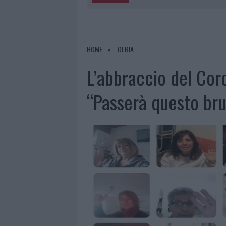
5 AGOSTO 2026
|
TURISTE SI PERDONO A TAVOLARA
6 AGOSTO 2026
|
MIGLIORI AGENZIE PER L’ATTESTA
DELLE PRATICHE
HOME
OLBIA
5 AGOSTO 2026
|
“SUL FILO DEL DISCORSO”: SOLD
L’abbraccio del Coro
5 AGOSTO 2026
|
LA MADDALENA, FESTA PER I 30 A
“Passerà questo br