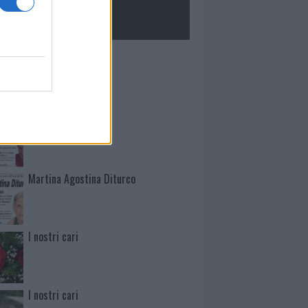
ROLOGIE
Mario Malu
Paolo Pinna
Martina Agostina Diturco
I nostri cari
I nostri cari