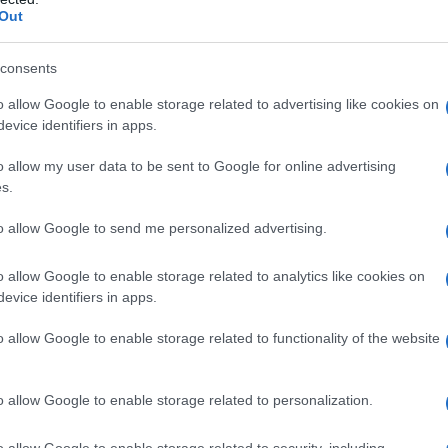
Out
 mese
cliccando
qui
consents
o allow Google to enable storage related to advertising like cookies on
do nella sezione
Login
dal menù del sito o
evice identifiers in apps.
o allow my user data to be sent to Google for online advertising
s.
to allow Google to send me personalized advertising.
lazioni, i tuoi video e le tue foto
o allow Google to enable storage related to analytics like cookies on
ro +39 345 356 7512
evice identifiers in apps.
o allow Google to enable storage related to functionality of the website
eale?
o allow Google to enable storage related to personalization.
gram di GalluraOggi.it
o allow Google to enable storage related to security, including