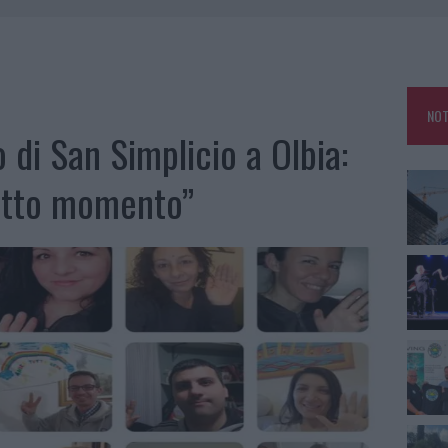
: SALVATE DAI VIGILI DEL FUOCO
ZIONE SOA IN ITALIA: LISTA DELLE 4 REALTÀ PIÙ EFFICIENTI NELLA GESTIONE
NOT
 OUT AD OLBIA PER IL READING SU ATZENI
 di San Simplicio a Olbia:
NNI DEL DIVING CENTER DI TEGGE
utto momento”