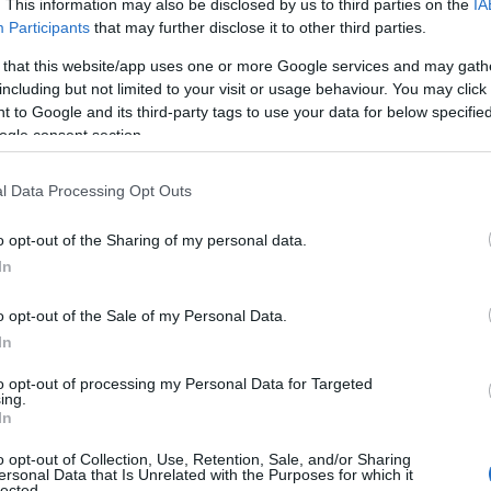
. This information may also be disclosed by us to third parties on the
IA
 i tradizionali appuntamenti all’insegna della
Participants
that may further disclose it to other third parties.
 that this website/app uses one or more Google services and may gath
including but not limited to your visit or usage behaviour. You may click 
egrata Terranoa. La visita alla struttura, che
 to Google and its third-party tags to use your data for below specifi
,
non si è potuta tenere per via delle
ogle consent section.
ione del contagio.
“Il nostro, però, è solo un
edremo presto e il nostro incontro sarà ancora
l Data Processing Opt Outs
.
o opt-out of the Sharing of my personal data.
In
o opt-out of the Sale of my Personal Data.
In
to opt-out of processing my Personal Data for Targeted
ing.
In
azionali?
o opt-out of Collection, Use, Retention, Sale, and/or Sharing
ersonal Data that Is Unrelated with the Purposes for which it
lected.