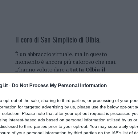
Il coro di San Simplicio di Olbia.
È un abbraccio virtuale, ma in questo
momento è ancora più caloroso che mai.
L’hanno voluto dare a
tutta Olbia il
coro San Simplicio e l’associazione
Note di Luce per ricordare che,
per
i.it -
Do Not Process My Personal Information
quanto l’emergenza del coronavirus
faccia paura, con l’impegno di tutti si
to opt-out of the sale, sharing to third parties, or processing of your per
tornerà presto alla normalità.
formation for targeted advertising by us, please use the below opt-out s
r selection. Please note that after your opt-out request is processed y
eing interest-based ads based on personal information utilized by us or
È un abbraccio forte, carico d’amore e
disclosed to third parties prior to your opt-out. You may separately opt-
a in questo
abbraccio virtuale, passerà anche
losure of your personal information by third parties on the IAB’s list of
l coro di San Simplicio. Nei giorni scorsi il