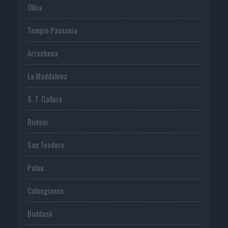
Olbia
Tempio Pausania
Arzachena
La Maddalena
S. T. Gallura
Budoni
San Teodoro
Palau
Calangianus
Buddusò