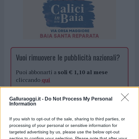
Vuoi rimuovere le pubblicità nazionali?
Puoi abbonarti a
soli € 1,10 al mese
cliccando
qui
Sei già abbonato?
Galluraoggi.it -
Do Not Process My Personal
Information
Puoi effettuare l'accesso andando nella
If you wish to opt-out of the sale, sharing to third parties, or
sezione
Login
dal menù del sito o
processing of your personal or sensitive information for
cliccando
qui
targeted advertising by us, please use the below opt-out
section to confirm your selection. Please note that after your