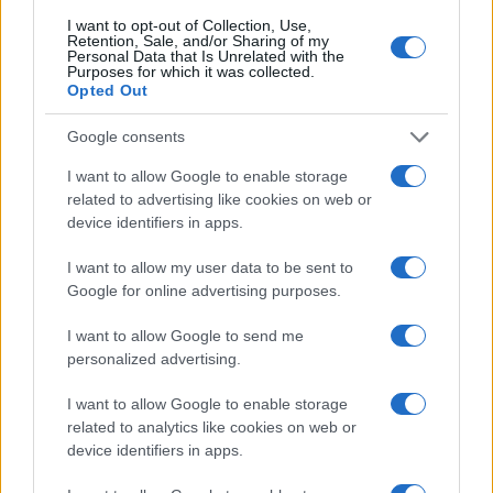
I want to opt-out of Collection, Use,
Retention, Sale, and/or Sharing of my
Personal Data that Is Unrelated with the
Ricevi le nostre ultime news
Purposes for which it was collected.
Opted Out
da
Google News
Google consents
I want to allow Google to enable storage
related to advertising like cookies on web or
Condividi l'articolo
device identifiers in apps.
F
T
Pi
W
S
I want to allow my user data to be sent to
a
w
n
h
h
Google for online advertising purposes.
ce
it
te
at
a
Articolo precedente
I want to allow Google to send me
b
te
re
s
re
personalized advertising.
Prossimo articolo
o
r
st
A
I want to allow Google to enable storage
o
p
related to analytics like cookies on web or
NOTIZIE RECENTI
device identifiers in apps.
k
p