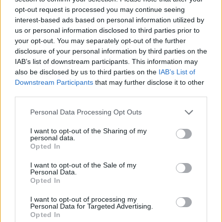
opt-out request is processed you may continue seeing
TEMI:
Acqua Potabile Olbia
Cipnes
interest-based ads based on personal information utilized by
us or personal information disclosed to third parties prior to
Notizie Olbia
Olbia Notizie
Settimo Nizzi
your opt-out. You may separately opt-out of the further
Sindaco Olbia
Sindaco Settimo Nizzi
disclosure of your personal information by third parties on the
Zona Industriale Olbia
IAB’s list of downstream participants. This information may
also be disclosed by us to third parties on the
IAB’s List of
Inviaci le tue segnalazioni,
Downstream Participants
that may further disclose it to other
third parties.
i tuoi video e le tue foto
Su WhatsApp al numero +39
Please note that this website/app uses one or more Google
Personal Data Processing Opt Outs
345 356 7512
services and may gather and store information including but
not limited to your visit or usage behaviour. You may click to
I want to opt-out of the Sharing of my
personal data.
grant or deny consent to Google and its third-party tags to
Opted In
use your data for below specified purposes in below Google
consent section.
I want to opt-out of the Sale of my
Notizie in tempo reale?
Personal Data.
Entra nel canale telegram di
Opted In
GalluraOggi.it
I want to opt-out of processing my
Personal Data for Targeted Advertising.
Opted In