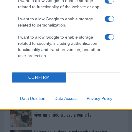
I want to allow Google to enable storage
Incendio nella notte a Olbia, a fuoco due furgoni
related to functionality of the website or app.
I want to allow Google to enable storage
related to personalization.
A fuoco un deposito con bombole, intervento dei
I want to allow Google to enable storage
vigili del fuoco a Rudalza
related to security, including authentication
functionality and fraud prevention, and other
user protection.
Ristorante distrutto dalle fiamme a La
Maddalena, incendio a Monti d’à rena
CONFIRM
Le previsioni meteo per il weekend a Olbia e in
Gallura
Data Deletion
Data Access
Privacy Policy
Michelle Hunziker in Gallura, bella anche dal
vivo: un amico vip svela come fa
Calangianus, dopo le polemiche il centro