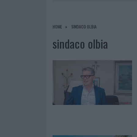
7 AGOSTO 2026
|
RAID NELLE CAMPAGNE DI BERCHI
7 AGOSTO 2026
|
MONTE PINO, VIA I CANCELLI DE
HOME
SINDACO OLBIA
7 AGOSTO 2026
|
NUOVI STALLI RESIDENTI A PALA
sindaco olbia