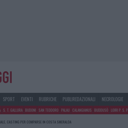
SPORT
EVENTI
RUBRICHE
PUBLIREDAZIONALI
NECROLOGIE
A
S. T. GALLURA
BUDONI
SAN TEODORO
PALAU
CALANGIANUS
BUDDUSÒ
LOIRI P. S. 
NALE, CASTING PER COMPARSE IN COSTA SMERALDA
SPITA LA GRANDE SFIDA DELLA VELA NELL’ESTATE 2026