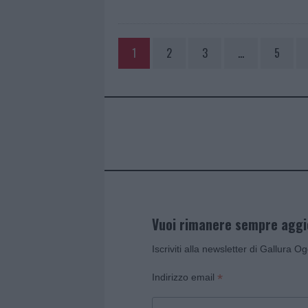
1
2
3
…
5
Vuoi rimanere sempre agg
Iscriviti alla newsletter di Gallura O
*
Indirizzo email