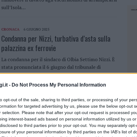
sull’Isola…
CRONACA
6 GIUGNO 2025
Condanna per Nizzi, turbativa d’asta sulla
palazzina ex ferrovie
La condanna per il sindaco di Olbia Settimo Nizzi. È
stata pronunciata il 6 giugno dal tribunale di
Sassari la condanna, con pena sospesa, a quattro
mesi di reclusione per…
i.it -
Do Not Process My Personal Information
to opt-out of the sale, sharing to third parties, or processing of your per
OLBIA
28 FEBBRAIO 2025
formation for targeted advertising by us, please use the below opt-out s
L’acqua torna potabile nella zona
r selection. Please note that after your opt-out request is processed y
eing interest-based ads based on personal information utilized by us or
industriale di Olbia
disclosed to third parties prior to your opt-out. You may separately opt-
losure of your personal information by third parties on the IAB’s list of
Il sindaco di Olbia ha revocato l’ordinanza sul
NEC