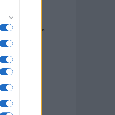
I nostri cari
Giovannimaria Cabras