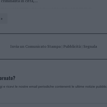
criminalità in città,…
»
Invia un Comunicato Stampa
|
Pubblicità
|
Segnala
iornato?
ggi e ricevi le nostre email periodiche contenenti le ultime notizie pubbli