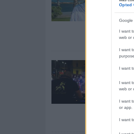
Opted 
Google 
I want t
web or d
I want t
purpose
I want 
I want t
web or d
I want t
or app.
I want t
I want t