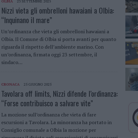
OLBIA
23 SETTEMBRE 2025
Nizzi vieta gli ombrelloni hawaiani a Olbia:
“Inquinano il mare”
Un’ordinanza che vieta gli ombrelloni hawaiani a
Olbia. Il Comune di Olbia si porta avanti per quanto
riguarda il rispetto dell’ambiente marino. Con
un’ordinanza, firmata oggi 23 settembre, il
sindaco…
CRONACA
25 GIUGNO 2025
Tavolara off limits, Nizzi difende l’ordinanza:
“Forse contribuisco a salvare vite”
La mozione sull’ordinanza che vieta di fare
escursioni a Tavolara. La minoranza ha portato in
Consiglio comunale a Olbia la mozione per
rimuovere il divieto agli escursionisti di arrampicarsi