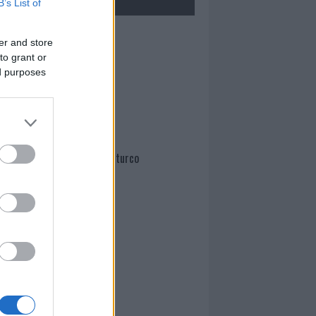
B’s List of
Mario Malu
er and store
to grant or
ed purposes
Paolo Pinna
Martina Agostina Diturco
I nostri cari
I nostri cari