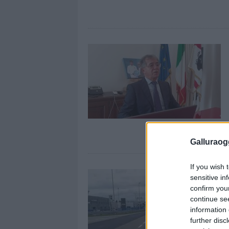
Galluraogg
If you wish 
sensitive in
confirm you
continue se
information 
further disc