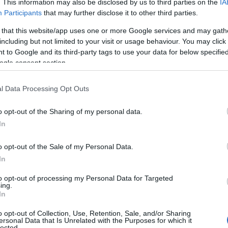
. This information may also be disclosed by us to third parties on the
IA
divieto di usare l’acqua in zona industriale. L’acqua
Participants
that may further disclose it to other third parties.
della zona industriale di Olbia si può utilizzare di
 that this website/app uses one or more Google services and may gath
nuovo. Il sindaco Settimo Nizzi…
including but not limited to your visit or usage behaviour. You may click 
 to Google and its third-party tags to use your data for below specifi
ogle consent section.
CRONACA
20 DICEMBRE 2024
Il bilancio di fine anno del sindaco Settimo
l Data Processing Opt Outs
Nizzi: “Mi do dieci”
o opt-out of the Sharing of my personal data.
Il voto di Nizzi e il bilancio di fine anno per Olbia. Il
In
sindaco di Olbia, Settimo Nizzi, si ritiene soddisfatto
per l’operato dell’amministrazione comunale nel
o opt-out of the Sale of my Personal Data.
2024 e si dà…
In
to opt-out of processing my Personal Data for Targeted
ing.
In
OLBIA
25 OTTOBRE 2024
La letterina di Nizzi ai bimbi di prima
o opt-out of Collection, Use, Retention, Sale, and/or Sharing
ersonal Data that Is Unrelated with the Purposes for which it
elementare: “Studiate per il lavoro dei
lected.