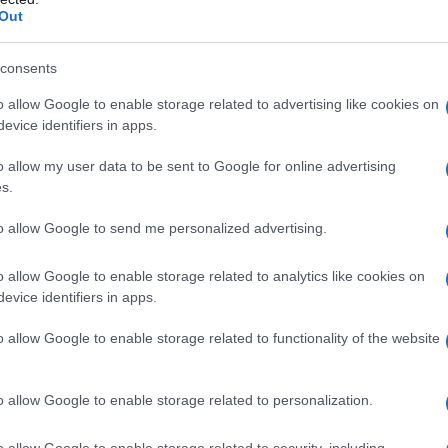
Out
vostri sogni”
La lettera di Nizzi ai bimbi di Olbia. Anche
consents
quest’anno il sindaco di Olbia, Settimo Nizzi, ha
o allow Google to enable storage related to advertising like cookies on
scritto la lettera ai bambini che hanno iniziato la
evice identifiers in apps.
prima elementare. ”La scuola…
o allow my user data to be sent to Google for online advertising
s.
OLBIA
11 AGOSTO 2024
to allow Google to send me personalized advertising.
Musica per tutta la notte, ma niente falò in
spiaggia: le regole del Ferragosto a Olbia
o allow Google to enable storage related to analytics like cookies on
evice identifiers in apps.
Ferragosto a Olbia, ordinanze per musica e
sicurezza nelle spiagge. In vista del Ferragosto,
o allow Google to enable storage related to functionality of the website
Olbia si prepara ad accogliere turisti e visitatori,
con particolare attenzione al rispetto della quiete
o allow Google to enable storage related to personalization.
pubblica…
o allow Google to enable storage related to security, including