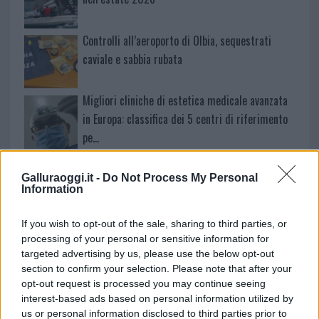
Controlli all’aeroporto di Olbia, sequestrati
caviale e sabbia rubata
Migliori cliniche di estetica medicale avanzata
in Europa: classifica dei 5 centri di riferimento
pe…
Incendi, a San Pasquale arriva il Campo Base:
l’inaugurazione
Galluraoggi.it -
Do Not Process My Personal
Information
Andrea Mura conquista Palau: grande
If you wish to opt-out of the sale, sharing to third parties, or
partecipazione per il suo racconto
processing of your personal or sensitive information for
targeted advertising by us, please use the below opt-out
section to confirm your selection. Please note that after your
Calangianus, allarme sul centro accoglienza
opt-out request is processed you may continue seeing
minori, Albieri: “Episodi gravissimi”
interest-based ads based on personal information utilized by
us or personal information disclosed to third parties prior to