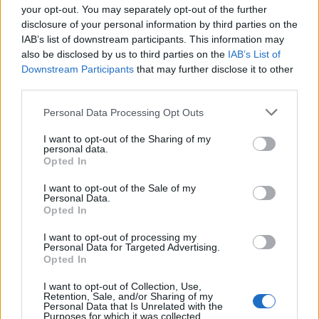
your opt-out. You may separately opt-out of the further
disclosure of your personal information by third parties on the
IAB’s list of downstream participants. This information may
also be disclosed by us to third parties on the
IAB’s List of
Downstream Participants
that may further disclose it to other
third parties.
Please note that this website/app uses one or more Google
Personal Data Processing Opt Outs
services and may gather and store information including but
not limited to your visit or usage behaviour. You may click to
I want to opt-out of the Sharing of my
personal data.
grant or deny consent to Google and its third-party tags to
Opted In
NECROLOGIE
use your data for below specified purposes in below Google
consent section.
I want to opt-out of the Sale of my
Personal Data.
Mario Malu
Opted In
I want to opt-out of processing my
Personal Data for Targeted Advertising.
Opted In
Paolo Pinna
I want to opt-out of Collection, Use,
Retention, Sale, and/or Sharing of my
Personal Data that Is Unrelated with the
Purposes for which it was collected.