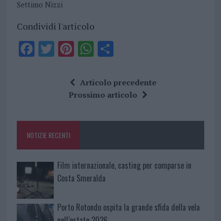
Settimo Nizzi
Condividi l'articolo
F
T
Pi
W
S
a
w
n
h
h
ce
it
te
at
a
Articolo precedente
b
te
re
s
re
Prossimo articolo
o
r
st
A
o
p
NOTIZIE RECENTI
k
p
Film internazionale, casting per comparse in
Costa Smeralda
Porto Rotondo ospita la grande sfida della vela
nell’estate 2026