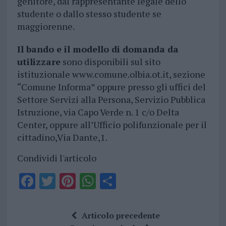
genitore, dal rappresentante legale dello
studente o dallo stesso studente se
maggiorenne.
Il bando e il modello di domanda da
utilizzare
sono disponibili sul sito
istituzionale www.comune.olbia.ot.it, sezione
“Comune Informa” oppure presso gli uffici del
Settore Servizi alla Persona, Servizio Pubblica
Istruzione, via Capo Verde n. 1 c/o Delta
Center, oppure all’Ufficio polifunzionale per il
cittadino,Via Dante,1.
Condividi l'articolo
F
T
Pi
W
S
a
w
n
h
h
ce
it
te
at
a
Articolo precedente