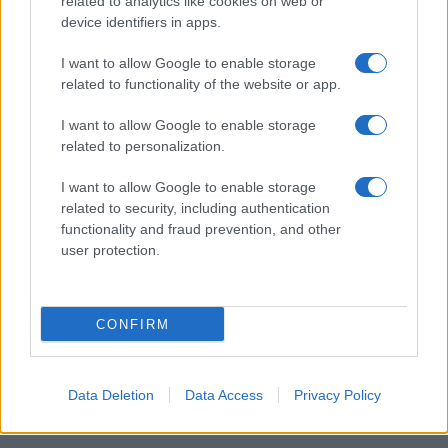
related to analytics like cookies on web or
device identifiers in apps.
I want to allow Google to enable storage
I nostri cari
related to functionality of the website or app.
I want to allow Google to enable storage
related to personalization.
Giovannimaria Cabras
I want to allow Google to enable storage
related to security, including authentication
functionality and fraud prevention, and other
user protection.
CONFIRM
Invia un Comunicato Stampa
|
Pubblicità
|
Segnala
Data Deletion
Data Access
Privacy Policy