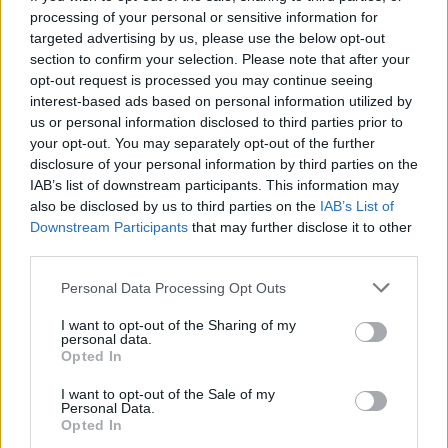
processing of your personal or sensitive information for
Film internazionale, casting per comparse in
targeted advertising by us, please use the below opt-out
section to confirm your selection. Please note that after your
Costa Smeralda
opt-out request is processed you may continue seeing
interest-based ads based on personal information utilized by
Porto Rotondo ospita la grande sfida della vela
us or personal information disclosed to third parties prior to
your opt-out. You may separately opt-out of the further
nell’estate 2026
disclosure of your personal information by third parties on the
IAB’s list of downstream participants. This information may
Controlli all’aeroporto di Olbia, sequestrati
also be disclosed by us to third parties on the
IAB’s List of
Downstream Participants
that may further disclose it to other
caviale e sabbia rubata
third parties.
Please note that this website/app uses one or more Google
Personal Data Processing Opt Outs
services and may gather and store information including but
not limited to your visit or usage behaviour. You may click to
I want to opt-out of the Sharing of my
personal data.
grant or deny consent to Google and its third-party tags to
Opted In
use your data for below specified purposes in below Google
consent section.
I want to opt-out of the Sale of my
Personal Data.
Opted In