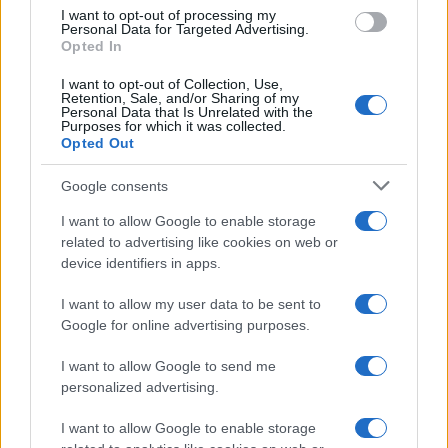
I want to opt-out of processing my
Personal Data for Targeted Advertising.
NECROLOGIE
Opted In
I want to opt-out of Collection, Use,
Retention, Sale, and/or Sharing of my
Mario Malu
Personal Data that Is Unrelated with the
Purposes for which it was collected.
Opted Out
Paolo Pinna
Google consents
I want to allow Google to enable storage
related to advertising like cookies on web or
device identifiers in apps.
Martina Agostina Diturco
I want to allow my user data to be sent to
Google for online advertising purposes.
I nostri cari
I want to allow Google to send me
personalized advertising.
I want to allow Google to enable storage
I nostri cari