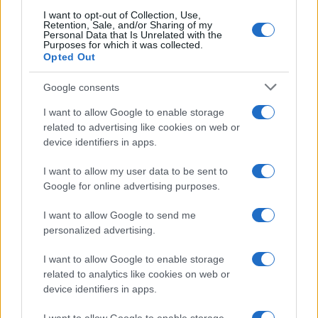
Michelle Hunziker in Gallura, bella anche dal
I want to opt-out of Collection, Use,
Retention, Sale, and/or Sharing of my
vivo: un amico vip svela come fa
Personal Data that Is Unrelated with the
Purposes for which it was collected.
Opted Out
Calangianus, dopo le polemiche il centro
Google consents
accoglienza minori chiude
I want to allow Google to enable storage
related to advertising like cookies on web or
Olbia, divieto di sosta contro spaccio e degrado:
device identifiers in apps.
esplode la protesta
I want to allow my user data to be sent to
Google for online advertising purposes.
Pausa caffè impeccabile: come scegliere la
soluzione ideale per la casa e l’ufficio
I want to allow Google to send me
personalized advertising.
Monte Pino, la fine di un lungo dolore: storia e
I want to allow Google to enable storage
rinascita della strada che segnò la Gallura
related to analytics like cookies on web or
device identifiers in apps.
Raid nelle campagne di Berchidda, rischio per