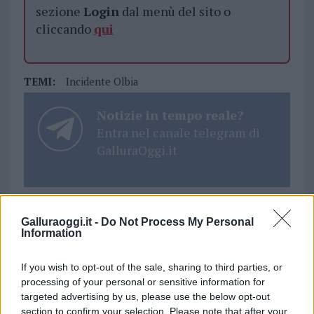
sezione
Login
dal menù del sito o
cliccando
qui
TEMI:
Incidente Olbia
Notizie in tempo reale?
Entra nel canale telegram di
GalluraOggi.it
Inviaci le tue segnalazioni,
Galluraoggi.it -
Do Not Process My Personal
Information
i tuoi video e le tue foto
Su WhatsApp al numero +39
If you wish to opt-out of the sale, sharing to third parties, or
345 356 7512
processing of your personal or sensitive information for
targeted advertising by us, please use the below opt-out
section to confirm your selection. Please note that after your