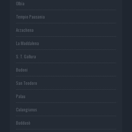
Olbia
Tempio Pausania
Arzachena
La Maddalena
S. T. Gallura
Budoni
San Teodoro
Palau
Calangianus
Buddusò