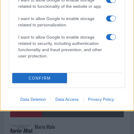
I want to allow Google to enable storage
la rete elettrica
related to functionality of the website or app.
I want to allow Google to enable storage
Monte Pino, via i cancelli del cantiere: la Gallura
related to personalization.
ritrova la strada
I want to allow Google to enable storage
related to security, including authentication
functionality and fraud prevention, and other
user protection.
CONFIRM
Data Deletion
Data Access
Privacy Policy
NECROLOGIE
Mario Malu