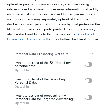
opt-out request is processed you may continue seeing
interest-based ads based on personal information utilized by
Ricevi le nostre ultime news
us or personal information disclosed to third parties prior to
your opt-out. You may separately opt-out of the further
disclosure of your personal information by third parties on the
da
Google News
IAB’s list of downstream participants. This information may
also be disclosed by us to third parties on the
IAB’s List of
Downstream Participants
that may further disclose it to other
Condividi l'articolo
third parties.
F
T
Pi
W
S
Please note that this website/app uses one or more Google
Personal Data Processing Opt Outs
services and may gather and store information including but
a
w
n
h
h
not limited to your visit or usage behaviour. You may click to
I want to opt-out of the Sharing of my
personal data.
grant or deny consent to Google and its third-party tags to
ce
it
te
at
a
Opted In
Articolo precedente
use your data for below specified purposes in below Google
b
te
re
s
re
Prossimo articolo
consent section.
I want to opt-out of the Sale of my
Personal Data.
o
r
st
A
Opted In
o
p
I want to opt-out of processing my
NOTIZIE RECENTI
k
p
Personal Data for Targeted Advertising.
Opted In