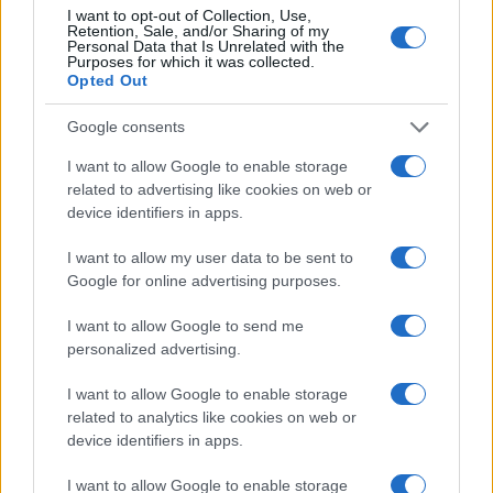
I want to opt-out of Collection, Use,
Retention, Sale, and/or Sharing of my
Ricevi le nostre ultime news
Personal Data that Is Unrelated with the
Purposes for which it was collected.
Opted Out
da
Google News
Google consents
I want to allow Google to enable storage
Condividi l'articolo
related to advertising like cookies on web or
device identifiers in apps.
F
T
Pi
W
S
I want to allow my user data to be sent to
a
w
n
h
h
Google for online advertising purposes.
ce
it
te
at
a
Articolo precedente
I want to allow Google to send me
b
te
re
s
re
Prossimo articolo
personalized advertising.
o
r
st
A
I want to allow Google to enable storage
o
p
related to analytics like cookies on web or
NOTIZIE RECENTI
k
p
device identifiers in apps.
I want to allow Google to enable storage