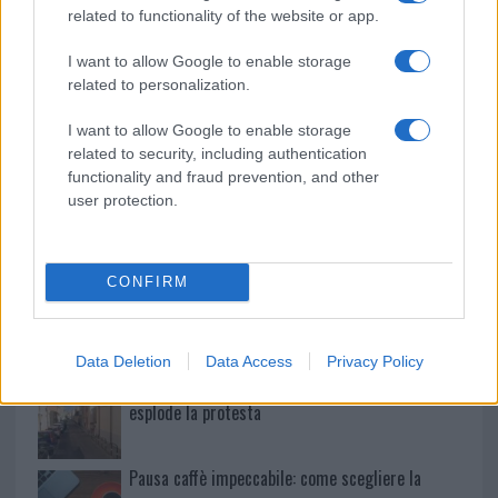
Ristorante distrutto dalle fiamme a La
related to functionality of the website or app.
Maddalena, incendio a Monti d’à rena
I want to allow Google to enable storage
related to personalization.
Le previsioni meteo per il weekend a Olbia e in
Gallura
I want to allow Google to enable storage
related to security, including authentication
functionality and fraud prevention, and other
Michelle Hunziker in Gallura, bella anche dal
user protection.
vivo: un amico vip svela come fa
CONFIRM
Calangianus, dopo le polemiche il centro
accoglienza minori chiude
Data Deletion
Data Access
Privacy Policy
Olbia, divieto di sosta contro spaccio e degrado:
esplode la protesta
Pausa caffè impeccabile: come scegliere la