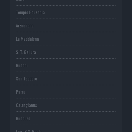
Tempio Pausania
Arzachena
La Maddalena
S. T. Gallura
Budoni
San Teodoro
Palau
Calangianus
Buddusò
Loiri P. S. Paolo