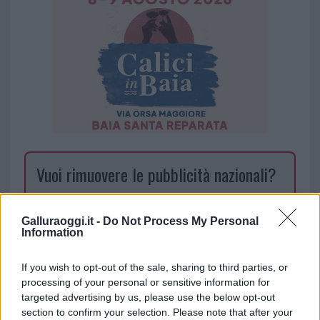
Vuoi rimuovere le pubblicità nazionali?
Puoi abbonarti a
soli € 1,10 al mese
Galluraoggi.it -
Do Not Process My Personal
cliccando
qui
Information
Sei già abbonato?
If you wish to opt-out of the sale, sharing to third parties, or
processing of your personal or sensitive information for
targeted advertising by us, please use the below opt-out
Puoi effettuare l'accesso andando nella
section to confirm your selection. Please note that after your