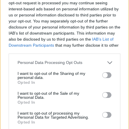
sezione
Login
dal menù del sito o
opt-out request is processed you may continue seeing
cliccando
qui
interest-based ads based on personal information utilized by
us or personal information disclosed to third parties prior to
your opt-out. You may separately opt-out of the further
disclosure of your personal information by third parties on the
TEMI:
Comune Di Olbia
Scuole Olbia
IAB’s list of downstream participants. This information may
also be disclosed by us to third parties on the
IAB’s List of
Notizie in tempo reale?
Downstream Participants
that may further disclose it to other
Entra nel canale telegram di
third parties.
GalluraOggi.it
Please note that this website/app uses one or more Google
Personal Data Processing Opt Outs
services and may gather and store information including but
not limited to your visit or usage behaviour. You may click to
I want to opt-out of the Sharing of my
personal data.
grant or deny consent to Google and its third-party tags to
Opted In
Inviaci le tue segnalazioni,
use your data for below specified purposes in below Google
consent section.
i tuoi video e le tue foto
I want to opt-out of the Sale of my
Personal Data.
Su WhatsApp al numero +39
Opted In
345 356 7512
I want to opt-out of processing my
Personal Data for Targeted Advertising.
Opted In