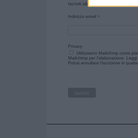
Iscriviti alla newsletter di Gallura O
*
Indirizzo email
Privacy
Utilizziamo Mailchimp come piatt
Mailchimp per l'elaborazione.
Leggi 
Potrai annullare l'iscrizione in qual