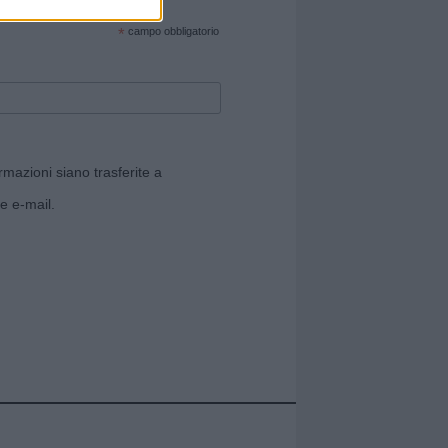
cate sul sito web!
*
campo obbligatorio
rmazioni siano trasferite a
e e-mail.