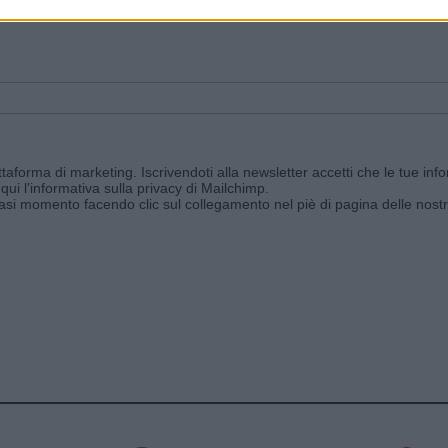
ggi e ricevi le nostre email periodiche contenenti le ultime notizie pubbli
aforma di marketing. Iscrivendoti alla newsletter accetti che le tue info
qui l'informativa sulla privacy di Mailchimp
.
siasi momento facendo clic sul collegamento nel piè di pagina delle nostr