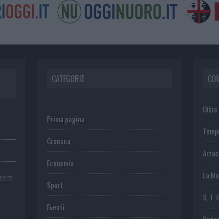
CATEGORIE
CO
Olbia
Prima pagina
Temp
Cronaca
Arza
Economia
La Ma
.com
Sport
S. T. 
Eventi