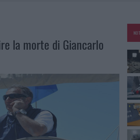
SER NON INVASIVI
A IL CAMPO BASE: L’INAUGURAZIONE
 PER COMPARSE IN COSTA SMERALDA
NOT
DE SFIDA DELLA VELA NELL’ESTATE 2026
ire la morte di Giancarlo
LBIA, SEQUESTRATI CAVIALE E SABBIA RUBATA