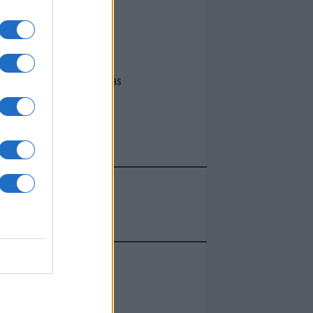
I nostri cari
Giovannimaria Cabras