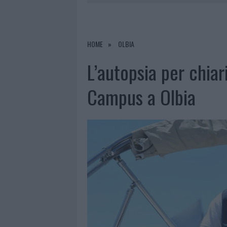
RIFERIMENTO PER I TRATTAMENTI LA
6 AGOSTO 2026
|
INCENDI, A SAN PASQUALE ARRIV
7 AGOSTO 2026
|
FILM INTERNAZIONALE, CASTING
HOME
OLBIA
7 AGOSTO 2026
|
PORTO ROTONDO OSPITA LA GRAN
L’autopsia per chiar
7 AGOSTO 2026
|
CONTROLLI ALL’AEROPORTO DI O
Campus a Olbia