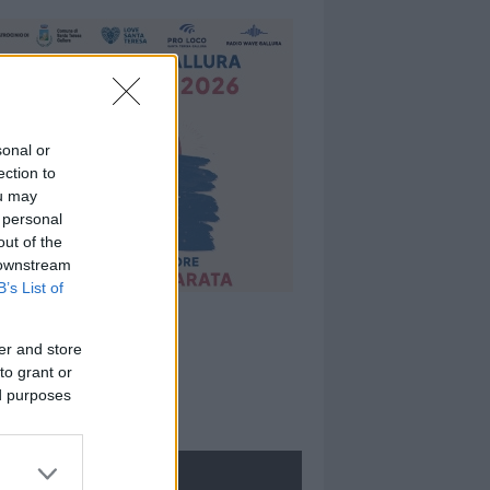
sonal or
ection to
ou may
 personal
out of the
 downstream
B’s List of
er and store
to grant or
ed purposes
ROLOGIE