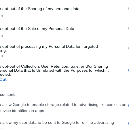
o opt-out of the Sharing of my personal data.
In
bia
o opt-out of the Sale of my Personal Data.
In
to opt-out of processing my Personal Data for Targeted
ing.
In
dente
Prossimo articolo
o opt-out of Collection, Use, Retention, Sale, and/or Sharing
ersonal Data that Is Unrelated with the Purposes for which it
lected.
Out
consents
o allow Google to enable storage related to advertising like cookies on
evice identifiers in apps.
o allow my user data to be sent to Google for online advertising
s.