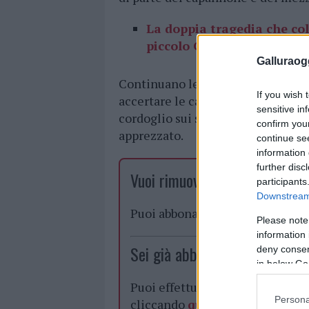
La doppia tragedia che col
piccolo Gioele
.
Galluraogg
Continuano le indagini da parte de
If you wish 
accertare le cause dell’incidente.
sensitive in
cordoglio sui social per la scomp
confirm you
apprezzato.
continue se
information 
further disc
Vuoi rimuovere le pubblicità n
participants
Downstream 
Puoi abbonarti a
soli € 1,10 al
Please note
information 
Sei già abbonato?
deny consent
in below Go
Puoi effettuare l'accesso andan
Persona
cliccando
qui