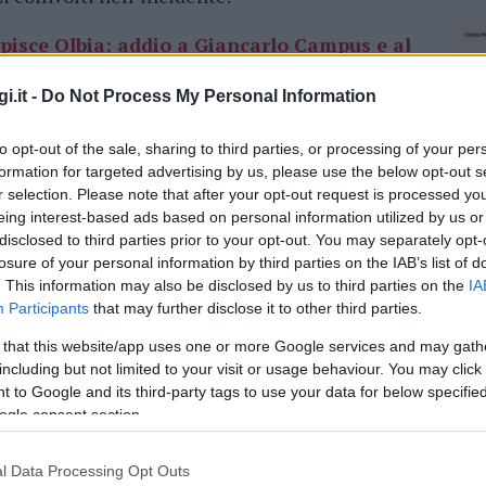
pisce Olbia: addio a Giancarlo Campus e al
i.it -
Do Not Process My Personal Information
lla polizia e degli
ispettori dello Spresal
per
to opt-out of the sale, sharing to third parties, or processing of your per
 La comunità di Olbia ha espresso il proprio
formation for targeted advertising by us, please use the below opt-out s
arsa dell’imprenditore, molto conosciuto e
r selection. Please note that after your opt-out request is processed y
eing interest-based ads based on personal information utilized by us or
disclosed to third parties prior to your opt-out. You may separately opt-
losure of your personal information by third parties on the IAB’s list of
azionali?
. This information may also be disclosed by us to third parties on the
IA
Participants
that may further disclose it to other third parties.
 mese
cliccando
qui
 that this website/app uses one or more Google services and may gath
including but not limited to your visit or usage behaviour. You may click 
 to Google and its third-party tags to use your data for below specifi
ogle consent section.
do nella sezione
Login
dal menù del sito o
l Data Processing Opt Outs
NEC