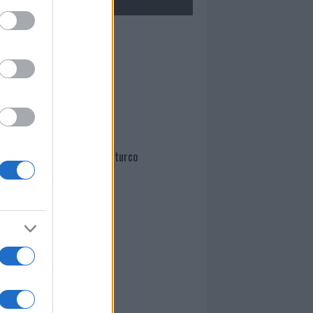
Mario Malu
Paolo Pinna
Martina Agostina Diturco
I nostri cari
I nostri cari