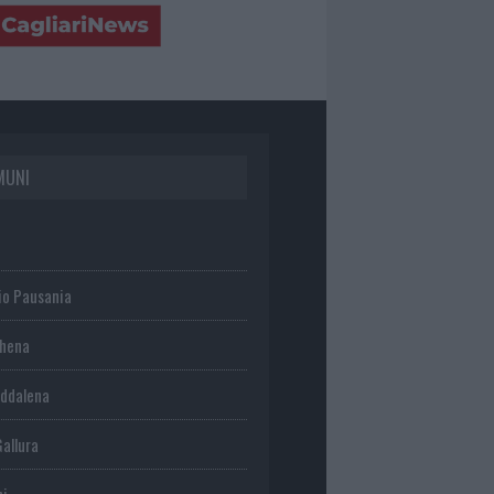
MUNI
io Pausania
chena
ddalena
Gallura