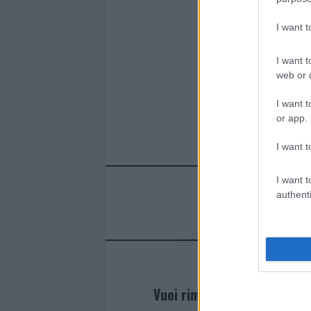
I want 
I want t
web or d
I want t
or app.
I want t
I want t
authenti
Vuoi rimanere sempre agg