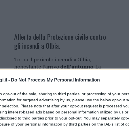
Allerta della Protezione civile contro
gli incendi a Olbia.
Torna il pericolo incendi a Olbia,
nonostante l’arrivo
dell’autunno
. La
Direzione Generale della Protezione
i.it -
Do Not Process My Personal Information
Civile della Sardegna ha pubblicato il
bollettino di previsione di pericolo
to opt-out of the sale, sharing to third parties, or processing of your per
incendio medio, contrassegnato con il
formation for targeted advertising by us, please use the below opt-out s
codice giallo.
r selection. Please note that after your opt-out request is processed y
eing interest-based ads based on personal information utilized by us or
L’allerta è emanata per la giornata di
disclosed to third parties prior to your opt-out. You may separately opt-
ono più vicine alla media stagionale, anche
se
losure of your personal information by third parties on the IAB’s list of