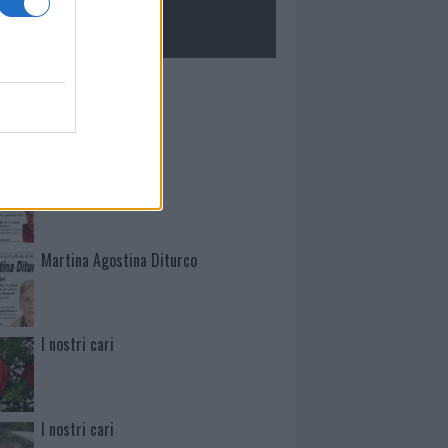
ROLOGIE
Mario Malu
Paolo Pinna
Martina Agostina Diturco
I nostri cari
I nostri cari