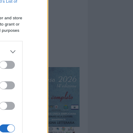
B’s List of
er and store
to grant or
ed purposes