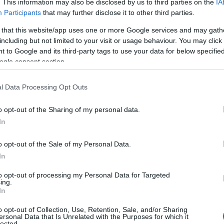
mani è prevista a Olbia una giornata piovosa,
. This information may also be disclosed by us to third parties on the
IA
torio.
Participants
that may further disclose it to other third parties.
 that this website/app uses one or more Google services and may gath
including but not limited to your visit or usage behaviour. You may click 
 to Google and its third-party tags to use your data for below specifi
ogle consent section.
l Data Processing Opt Outs
o opt-out of the Sharing of my personal data.
In
azionali?
o opt-out of the Sale of my Personal Data.
 mese
cliccando
qui
In
to opt-out of processing my Personal Data for Targeted
ing.
In
do nella sezione
Login
dal menù del sito o
o opt-out of Collection, Use, Retention, Sale, and/or Sharing
ersonal Data that Is Unrelated with the Purposes for which it
lected.