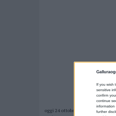
Galluraogg
If you wish 
sensitive in
confirm you
continue se
information 
oggi 24 ottobre. Le temperature s
further disc