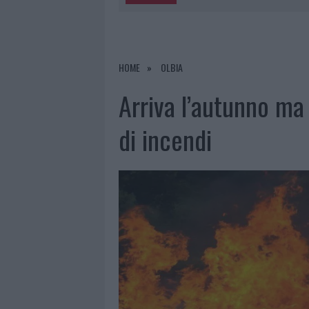
5 AGOSTO 2026
|
METEO OLBIA 6 AGOSTO, MIGLIOR
5 AGOSTO 2026
|
“SUL FILO DEL DISCORSO”: SOLD
5 AGOSTO 2026
|
LA MADDALENA, FESTA PER I 30 A
HOME
OLBIA
5 AGOSTO 2026
|
ESCE DI STRADA CON L’AUTO AD
Arriva l’autunno ma 
di incendi