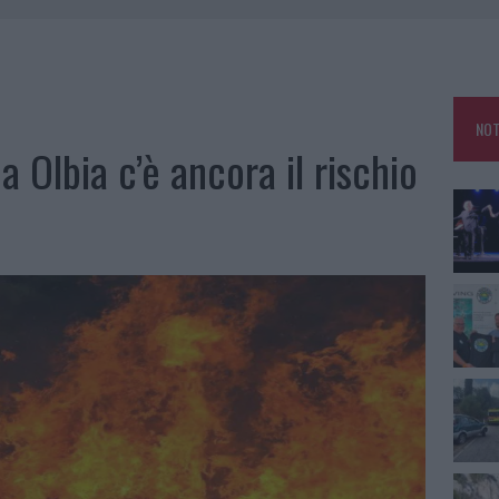
A IL TEMPO IN GALLURA
 OUT AD OLBIA PER IL READING SU ATZENI
NNI DEL DIVING CENTER DI TEGGE
NOT
 ARZACHENA: FERITO IL CONDUCENTE
a Olbia c’è ancora il rischio