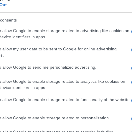
Out
Olbia
Meteo Olbia
Protezione Civile Sardegna
consents
o allow Google to enable storage related to advertising like cookies on
lazioni, i tuoi video e le tue foto
evice identifiers in apps.
ro +39 345 356 7512
o allow my user data to be sent to Google for online advertising
s.
to allow Google to send me personalized advertising.
eale?
gram di GalluraOggi.it
o allow Google to enable storage related to analytics like cookies on
evice identifiers in apps.
o allow Google to enable storage related to functionality of the website
ime news da
Google News
o allow Google to enable storage related to personalization.
o allow Google to enable storage related to security, including