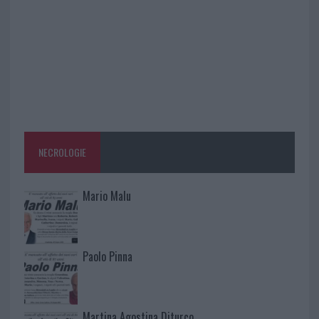
NECROLOGIE
Mario Malu
Paolo Pinna
Martina Agostina Diturco