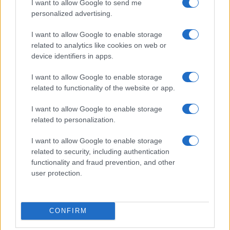
I want to allow Google to send me
personalized advertising.
Condividi l'articolo
I want to allow Google to enable storage
F
T
Pi
W
S
related to analytics like cookies on web or
a
w
n
h
h
device identifiers in apps.
ce
it
te
at
a
Articolo precedente
I want to allow Google to enable storage
b
te
re
s
re
related to functionality of the website or app.
Prossimo articolo
o
r
st
A
I want to allow Google to enable storage
o
p
related to personalization.
NOTIZIE RECENTI
k
p
I want to allow Google to enable storage
related to security, including authentication
functionality and fraud prevention, and other
Sangue, musica e solidarietà con Avis Olbia al
user protection.
Delta Center
Meteo Olbia 9 agosto, temperature in calo
CONFIRM