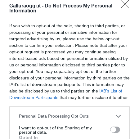
Galluraoggi.it -
Do Not Process My Personal
Information
Vuoi rimuovere le pubblicità nazionali?
If you wish to opt-out of the sale, sharing to third parties, or
processing of your personal or sensitive information for
targeted advertising by us, please use the below opt-out
Puoi abbonarti a
soli € 1,10 al mese
section to confirm your selection. Please note that after your
cliccando
qui
opt-out request is processed you may continue seeing
interest-based ads based on personal information utilized by
Sei già abbonato?
us or personal information disclosed to third parties prior to
your opt-out. You may separately opt-out of the further
disclosure of your personal information by third parties on the
Puoi effettuare l'accesso andando nella
IAB’s list of downstream participants. This information may
sezione
Login
dal menù del sito o
also be disclosed by us to third parties on the
IAB’s List of
cliccando
qui
Downstream Participants
that may further disclose it to other
third parties.
Please note that this website/app uses one or more Google
Personal Data Processing Opt Outs
TEMI:
Bando Comune Di Olbia
Comune Di Olbia
services and may gather and store information including but
not limited to your visit or usage behaviour. You may click to
I want to opt-out of the Sharing of my
Notizie Olbia
Roberto Li Gioi
Sabrina Serra
personal data.
grant or deny consent to Google and its third-party tags to
Opted In