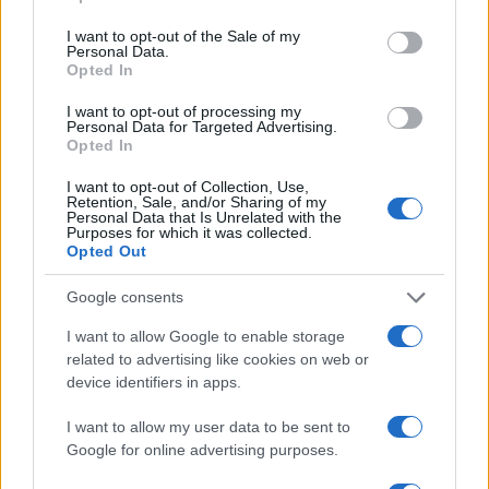
use your data for below specified purposes in below Google
Inviaci le tue segnalazioni,
consent section.
I want to opt-out of the Sale of my
i tuoi video e le tue foto
Personal Data.
Su WhatsApp al numero +39
Opted In
345 356 7512
I want to opt-out of processing my
Personal Data for Targeted Advertising.
Opted In
I want to opt-out of Collection, Use,
Retention, Sale, and/or Sharing of my
Notizie in tempo reale?
Personal Data that Is Unrelated with the
Entra nel canale telegram di
Purposes for which it was collected.
Opted Out
GalluraOggi.it
Google consents
I want to allow Google to enable storage
related to advertising like cookies on web or
device identifiers in apps.
Ricevi le nostre ultime news
I want to allow my user data to be sent to
da
Google News
Google for online advertising purposes.