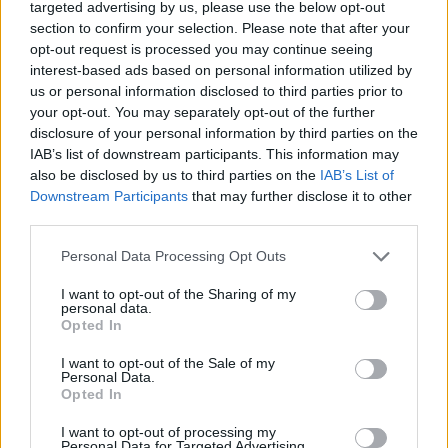
targeted advertising by us, please use the below opt-out
section to confirm your selection. Please note that after your
opt-out request is processed you may continue seeing
interest-based ads based on personal information utilized by
us or personal information disclosed to third parties prior to
your opt-out. You may separately opt-out of the further
disclosure of your personal information by third parties on the
IAB’s list of downstream participants. This information may
also be disclosed by us to third parties on the
IAB’s List of
Downstream Participants
that may further disclose it to other
third parties.
Please note that this website/app uses one or more Google
Personal Data Processing Opt Outs
services and may gather and store information including but
not limited to your visit or usage behaviour. You may click to
I want to opt-out of the Sharing of my
personal data.
Vuoi rimuovere le pubblicità nazionali?
grant or deny consent to Google and its third-party tags to
Opted In
use your data for below specified purposes in below Google
consent section.
I want to opt-out of the Sale of my
Puoi abbonarti a
soli € 1,10 al mese
Personal Data.
cliccando
qui
Opted In
I want to opt-out of processing my
Personal Data for Targeted Advertising.