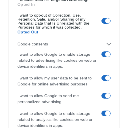
Sei già abbonato?
Opted In
Puoi effettuare l'accesso andando nella
I want to opt-out of Collection, Use,
Retention, Sale, and/or Sharing of my
sezione
Login
dal menù del sito o
Personal Data that Is Unrelated with the
Purposes for which it was collected.
cliccando
qui
Opted Out
Google consents
TEMI:
Air Italy
Neil Mills
I want to allow Google to enable storage
related to advertising like cookies on web or
Inviaci le tue segnalazioni,
device identifiers in apps.
i tuoi video e le tue foto
I want to allow my user data to be sent to
Su WhatsApp al numero +39
Google for online advertising purposes.
345 356 7512
I want to allow Google to send me
personalized advertising.
I want to allow Google to enable storage
Notizie in tempo reale?
related to analytics like cookies on web or
Entra nel canale telegram di
device identifiers in apps.