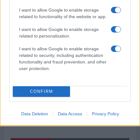
GalluraOggi.it
I want to allow Google to enable storage
related to functionality of the website or app.
I want to allow Google to enable storage
related to personalization.
Ricevi le nostre ultime news
I want to allow Google to enable storage
da
Google News
related to security, including authentication
functionality and fraud prevention, and other
user protection.
Condividi l'articolo
F
T
Pi
W
S
CONFIRM
a
w
n
h
h
ce
it
te
at
a
Articolo precedente
Data Deletion
Data Access
Privacy Policy
b
te
re
s
re
Prossimo articolo
o
r
st
A