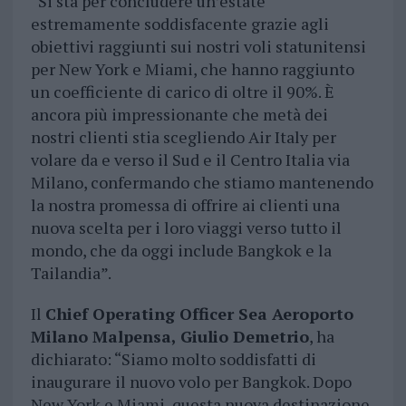
“Si sta per concludere un’estate
estremamente soddisfacente grazie agli
obiettivi raggiunti sui nostri voli statunitensi
per New York e Miami, che hanno raggiunto
un coefficiente di carico di oltre il 90%. È
ancora più impressionante che metà dei
nostri clienti stia scegliendo Air Italy per
volare da e verso il Sud e il Centro Italia via
Milano, confermando che stiamo mantenendo
la nostra promessa di offrire ai clienti una
nuova scelta per i loro viaggi verso tutto il
mondo, che da oggi include Bangkok e la
Tailandia”.
Il
Chief Operating Officer Sea Aeroporto
Milano Malpensa, Giulio Demetrio
, ha
dichiarato: “Siamo molto soddisfatti di
inaugurare il nuovo volo per Bangkok. Dopo
New York e Miami, questa nuova destinazione