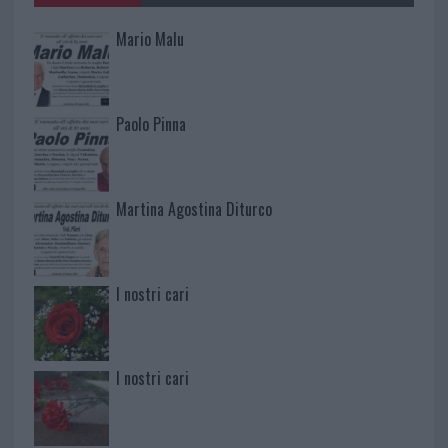
Mario Malu
Paolo Pinna
Martina Agostina Diturco
I nostri cari
I nostri cari