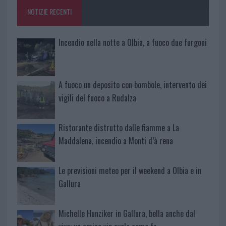
o
p
NOTIZIE RECENTI
k
p
Incendio nella notte a Olbia, a fuoco due furgoni
A fuoco un deposito con bombole, intervento dei
vigili del fuoco a Rudalza
Ristorante distrutto dalle fiamme a La
Maddalena, incendio a Monti d’à rena
Le previsioni meteo per il weekend a Olbia e in
Gallura
Michelle Hunziker in Gallura, bella anche dal