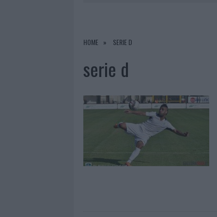
8 AGOSTO 2026
|
SALMO FINISCE IN OSPEDALE A CA
8 AGOSTO 2026
|
JOVANOTTI, GABRY PONTE E ALF
8 AGOSTO 2026
|
GIORGIA MELONI A LA MADDALENA
HOME
SERIE D
8 AGOSTO 2026
|
SANGUE, MUSICA E SOLIDARIETÀ 
serie d