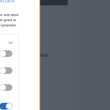
B’s List of
Mario Malu
er and store
to grant or
ed purposes
Paolo Pinna
Martina Agostina Diturco
I nostri cari
I nostri cari