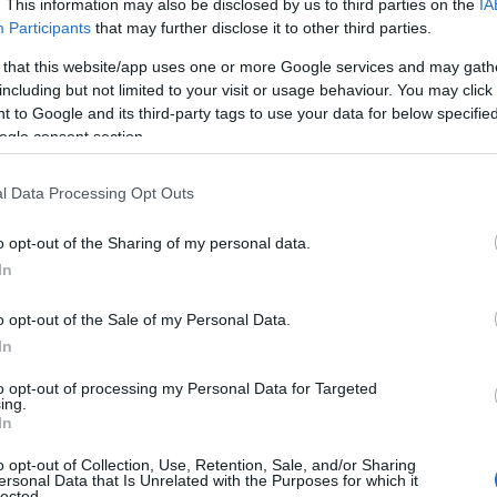
. This information may also be disclosed by us to third parties on the
IA
Cristian Totti attaccato sui social perché non è
Participants
that may further disclose it to other third parties.
atletico e agile, l’Olbia assume un nutrizionista e
 that this website/app uses one or more Google services and may gath
uno psicologo sportivo. Cristian Totti preso di mira
including but not limited to your visit or usage behaviour. You may click 
sui social perché non sarebbe abbastanza…
 to Google and its third-party tags to use your data for below specifi
ogle consent section.
CRONACA
25 AGOSTO 2024
l Data Processing Opt Outs
Coppa Italia, primo derby stagionale tra
Ilvamaddalena e Olbia, passano i leoni
o opt-out of the Sharing of my personal data.
In
L’Ilvamaddalena si aggiudica il derby di Coppa Italia
di Serie D contro l’Olbia. E’ ufficialmente iniziata la
o opt-out of the Sale of my Personal Data.
stagione di Serie D, che quest’anno vedrà l”una
In
contro l’altra le due galluresi…
to opt-out of processing my Personal Data for Targeted
ing.
In
SPORT
30 APRILE 2024
o opt-out of Collection, Use, Retention, Sale, and/or Sharing
L’incredibile gol dell’olbiese Alessandro
ersonal Data that Is Unrelated with the Purposes for which it
lected.