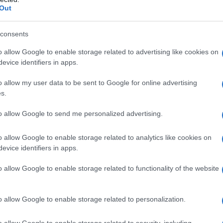
Aloia diventa virale: “Ci provo sempre”
Out
È virale il video del gol di Alessandro Aloia. Il
consents
calciatore Alessandro Aloia, originario di Olbia e
o allow Google to enable storage related to advertising like cookies on
attualmente attaccante del Costa Orientale Sarda,
evice identifiers in apps.
ha segnato il gol più bello dello…
o allow my user data to be sent to Google for online advertising
s.
SPORT
14 LUGLIO 2023
Arzachena Academy Costa Smeralda, ore
to allow Google to send me personalized advertising.
contate per l’iscrizione alla Serie D, gli
o allow Google to enable storage related to analytics like cookies on
scenari possibili
evice identifiers in apps.
Meno di 8 ore per l’iscrizione al Campionato di Serie
o allow Google to enable storage related to functionality of the website
D per l’Arzachena Academy Costa Smeralda.
L’Arzachena Academy Costa Smeralda è sull’orlo del
o allow Google to enable storage related to personalization.
precipizio, dopo uno straordinario campionato in
cui…
o allow Google to enable storage related to security, including