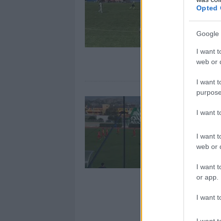
Opted 
Google 
I want t
web or d
I want t
purpose
I want 
I want t
web or d
I want t
or app.
I want t
I want t