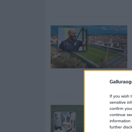
Galluraogg
If you wish 
sensitive in
confirm you
continue se
information 
further disc