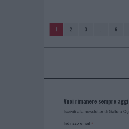
1
2
3
…
6
Vuoi rimanere sempre agg
Iscriviti alla newsletter di Gallura O
*
Indirizzo email