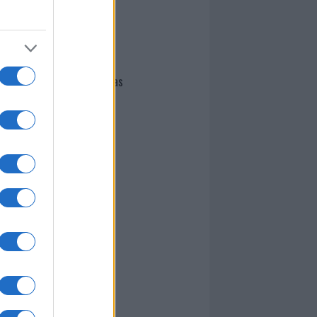
I nostri cari
Giovannimaria Cabras