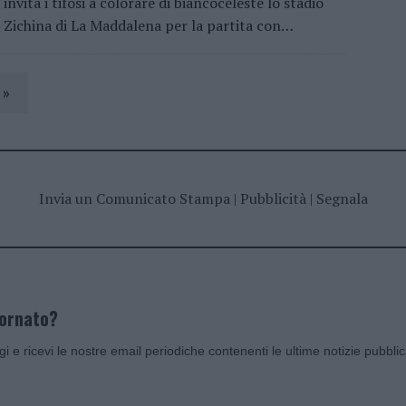
invita i tifosi a colorare di biancoceleste lo stadio
Zichina di La Maddalena per la partita con…
»
Invia un Comunicato Stampa
|
Pubblicità
|
Segnala
iornato?
ggi e ricevi le nostre email periodiche contenenti le ultime notizie pubbli