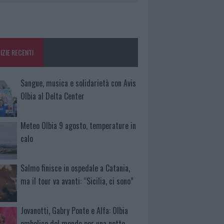
IZIE RECENTI
Sangue, musica e solidarietà con Avis
Olbia al Delta Center
Meteo Olbia 9 agosto, temperature in
calo
Salmo finisce in ospedale a Catania,
ma il tour va avanti: “Sicilia, ci sono”
Jovanotti, Gabry Ponte e Alfa: Olbia
ombelico del mondo per una notte