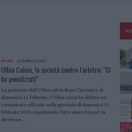
TANIA, MA IL TOUR VA AVANTI: “SICILIA, CI SONO”
A: OLBIA OMBELICO DEL MONDO PER UNA NOTTE
, LA VICESINDACO: “ORGOGLIO E DISCREZIONE PER VISITA PRIVATA”
NOT
CON AVIS OLBIA AL DELTA CENTER
SPORT
16 FEBBRAIO 2026
Olbia Calcio, la società contro l’arbitro: “Ci
ha penalizzati”
La posizione dell’Olbia calcio dopo l’incontro di
domenica 15 febbraio. L’Olbia calcio ha diffuso un
comunicato ufficiale nella giornata di domenica 15
febbraio 2026, esprimendo forte amarezza per la
direzione…