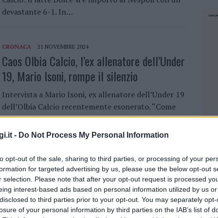
devastante 6-1. In…
CRONACA
21 NOVEMBRE 2024
Caos Olbia Calcio, l’ex allenatore dell’Under
19, Mario Isoni, rompe il silenzio
Intervista a Mario Isoni, ex allenatore dell’Under 19
dell’Olbia Calcio recentemente esonerato. “Come
un fulmine a ciel sereno”, così Mario Isoni, ex
allenatore dell’Under 19 e allenatore in seconda
i.it -
Do Not Process My Personal Information
della…
to opt-out of the sale, sharing to third parties, or processing of your per
formation for targeted advertising by us, please use the below opt-out s
SPORT
31 AGOSTO 2024
r selection. Please note that after your opt-out request is processed y
Social impietosi con Cristian Totti, l’Olbia
eing interest-based ads based on personal information utilized by us or
disclosed to third parties prior to your opt-out. You may separately opt-
assume uno psicologo e un nutrizionista
losure of your personal information by third parties on the IAB’s list of
NEC