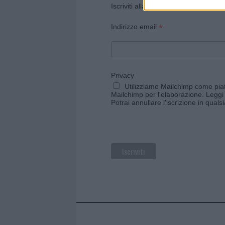
Iscriviti alla newsletter di Gallura O
*
Indirizzo email
Privacy
Utilizziamo Mailchimp come piatt
Mailchimp per l'elaborazione.
Leggi 
Potrai annullare l'iscrizione in qual