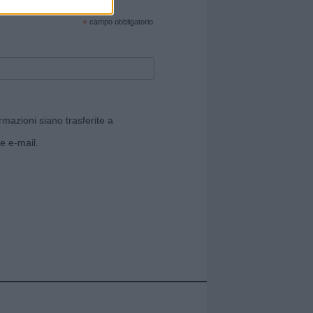
cate sul sito web!
*
campo obbligatorio
rmazioni siano trasferite a
e e-mail.