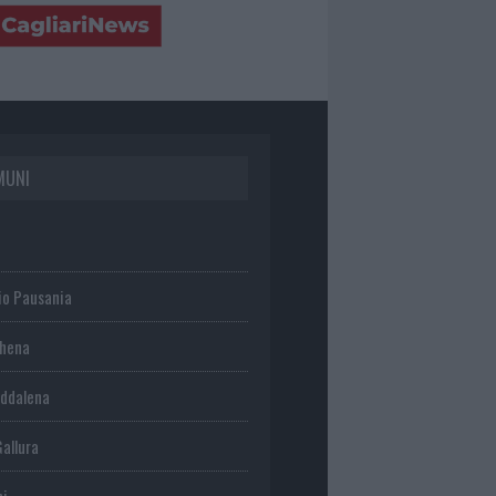
MUNI
io Pausania
chena
ddalena
Gallura