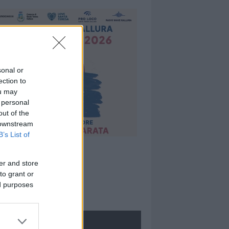
sonal or
ection to
ou may
 personal
out of the
 downstream
B’s List of
er and store
to grant or
ed purposes
ROLOGIE