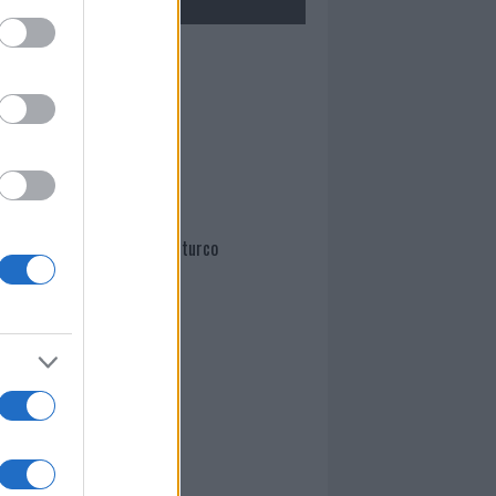
Mario Malu
Paolo Pinna
Martina Agostina Diturco
I nostri cari
I nostri cari