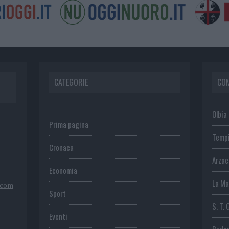
CATEGORIE
CO
Olbia
Prima pagina
Temp
Cronaca
Arza
Economia
La Ma
.com
Sport
S. T. 
Eventi