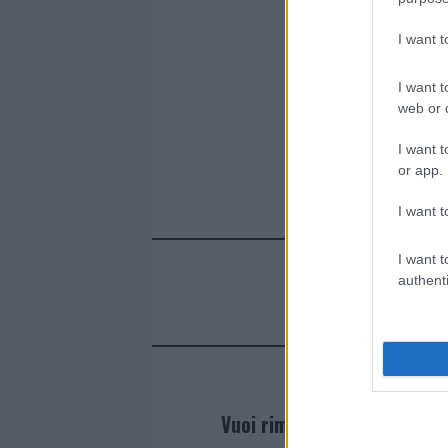
I want 
I want t
web or d
I want t
or app.
I want t
I want t
authenti
Vuoi rimanere sempre agg