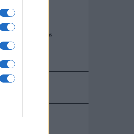
I nostri cari
Giovannimaria Cabras