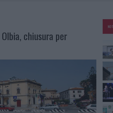
AU, UNA SVOLTA PER GLI UTENTI
ZIONE SOA IN ITALIA: LISTA DELLE 4 REALTÀ PIÙ EFFICIENTI NELLA GESTIONE
NOT
 OUT AD OLBIA PER IL READING SU ATZENI
 Olbia, chiusura per
NNI DEL DIVING CENTER DI TEGGE