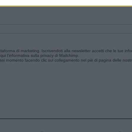
ggi e ricevi le nostre email periodiche contenenti le ultime notizie pubbli
aforma di marketing. Iscrivendoti alla newsletter accetti che le tue info
qui l'informativa sulla privacy di Mailchimp
.
siasi momento facendo clic sul collegamento nel piè di pagina delle nostr