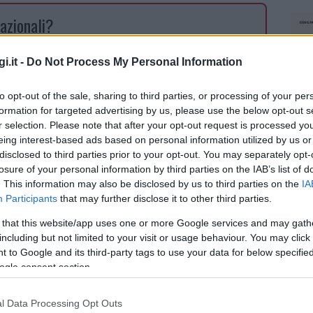
azionali?
 mese
cliccando
qui
i.it -
Do Not Process My Personal Information
to opt-out of the sale, sharing to third parties, or processing of your per
formation for targeted advertising by us, please use the below opt-out s
r selection. Please note that after your opt-out request is processed y
do nella sezione
Login
dal menù del sito o
eing interest-based ads based on personal information utilized by us or
disclosed to third parties prior to your opt-out. You may separately opt-
losure of your personal information by third parties on the IAB’s list of
. This information may also be disclosed by us to third parties on the
IA
Participants
that may further disclose it to other third parties.
ura Comune Di Olbia
Comune Di Olbia
 that this website/app uses one or more Google services and may gath
including but not limited to your visit or usage behaviour. You may click 
 to Google and its third-party tags to use your data for below specifi
ogle consent section.
l Data Processing Opt Outs
NEC