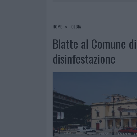
6 AGOSTO 2026
|
NUOVO SPORTELLO RIFIUTI A PAL
6 AGOSTO 2026
|
MIGLIORI AGENZIE PER L’ATTESTA
DELLE PRATICHE
HOME
OLBIA
5 AGOSTO 2026
|
“SUL FILO DEL DISCORSO”: SOLD
Blatte al Comune di
5 AGOSTO 2026
|
LA MADDALENA, FESTA PER I 30 A
disinfestazione