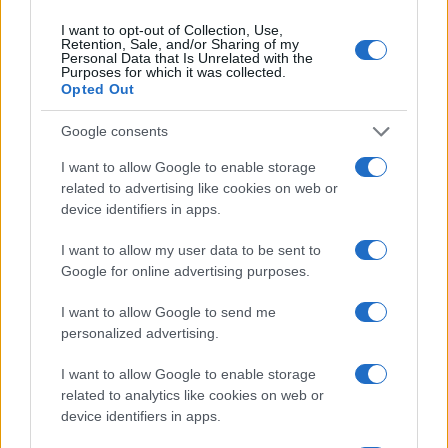
I want to opt-out of Collection, Use,
Retention, Sale, and/or Sharing of my
Personal Data that Is Unrelated with the
Ricevi le nostre ultime news
Purposes for which it was collected.
Opted Out
da
Google News
Google consents
I want to allow Google to enable storage
related to advertising like cookies on web or
Condividi l'articolo
device identifiers in apps.
F
T
Pi
W
S
I want to allow my user data to be sent to
a
w
n
h
h
Google for online advertising purposes.
ce
it
te
at
a
I want to allow Google to send me
Articolo precedente
personalized advertising.
b
te
re
s
re
Prossimo articolo
o
r
st
A
I want to allow Google to enable storage
related to analytics like cookies on web or
o
p
device identifiers in apps.
NOTIZIE RECENTI
k
p