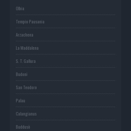
Olbia
Tempio Pausania
Arzachena
La Maddalena
S. T. Gallura
Budoni
San Teodoro
Palau
Calangianus
Buddusò