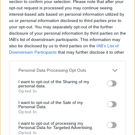
Puoi effettuare l'accesso andando nella
section to confirm your selection. Please note that after your
opt-out request is processed you may continue seeing
sezione
Login
dal menù del sito o
interest-based ads based on personal information utilized by
cliccando
qui
us or personal information disclosed to third parties prior to
your opt-out. You may separately opt-out of the further
disclosure of your personal information by third parties on the
IAB’s list of downstream participants. This information may
TEMI:
Carnevale Olbia
also be disclosed by us to third parties on the
IAB’s List of
Downstream Participants
that may further disclose it to other
Notizie in tempo reale?
third parties.
Entra nel canale telegram di
GalluraOggi.it
Please note that this website/app uses one or more Google
Personal Data Processing Opt Outs
services and may gather and store information including but
not limited to your visit or usage behaviour. You may click to
I want to opt-out of the Sharing of my
personal data.
grant or deny consent to Google and its third-party tags to
Opted In
use your data for below specified purposes in below Google
Inviaci le tue segnalazioni,
consent section.
I want to opt-out of the Sale of my
i tuoi video e le tue foto
Personal Data.
Opted In
Su WhatsApp al numero +39
345 356 7512
I want to opt-out of processing my
Personal Data for Targeted Advertising.
Opted In