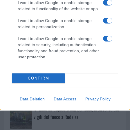
I want to allow Google to enable storage
related to functionality of the website or app.
Salmo finisce in ospedale a Catania, ma il tour
va avanti: “Sicilia, ci sono”
I want to allow Google to enable storage
related to personalization.
Jovanotti, Gabry Ponte e Alfa: Olbia ombelico del
I want to allow Google to enable storage
mondo per una notte
related to security, including authentication
functionality and fraud prevention, and other
user protection.
Giorgia Meloni a La Maddalena, la vicesindaco:
“Orgoglio e discrezione per visita privata̶…
CONFIRM
Incendio nella notte a Olbia, a fuoco due furgoni
Data Deletion
Data Access
Privacy Policy
A fuoco un deposito con bombole, intervento dei
vigili del fuoco a Rudalza