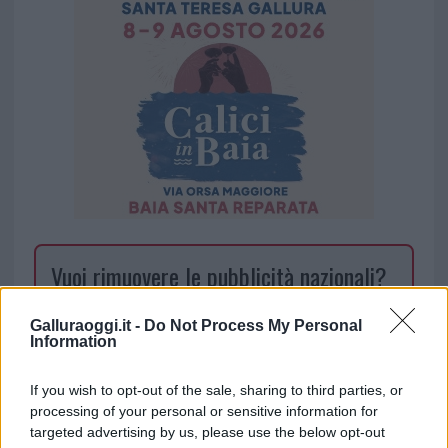
Vuoi rimuovere le pubblicità nazionali?
Puoi abbonarti a
soli € 1,10 al mese
Galluraoggi.it -
Do Not Process My Personal
Information
cliccando
qui
If you wish to opt-out of the sale, sharing to third parties, or
Sei già abbonato?
processing of your personal or sensitive information for
targeted advertising by us, please use the below opt-out