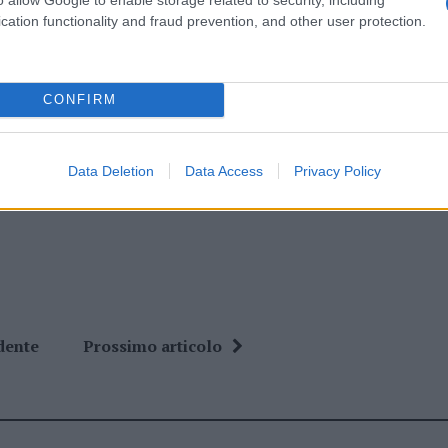
eale?
cation functionality and fraud prevention, and other user protection.
gram di GalluraOggi.it
CONFIRM
ime news da
Google News
Data Deletion
Data Access
Privacy Policy
dente
Prossimo articolo