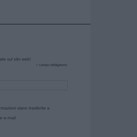
cate sul sito web!
*
campo obbligatorio
rmazioni siano trasferite a
e e-mail.