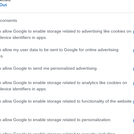
Out
azionali?
consents
 mese
cliccando
qui
o allow Google to enable storage related to advertising like cookies on
evice identifiers in apps.
o allow my user data to be sent to Google for online advertising
s.
do nella sezione
Login
dal menù del sito o
to allow Google to send me personalized advertising.
o allow Google to enable storage related to analytics like cookies on
 Difesa Donne Olbia
Notizie Olbia
evice identifiers in apps.
lazioni, i tuoi video e le tue foto
o allow Google to enable storage related to functionality of the website
ro +39 345 356 7512
o allow Google to enable storage related to personalization.
o allow Google to enable storage related to security, including