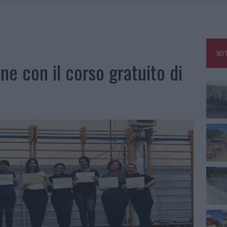
KEND A OLBIA E IN GALLURA
 BELLA ANCHE DAL VIVO: UN AMICO VIP SVELA COME FA
HE IL CENTRO ACCOGLIENZA MINORI CHIUDE
NOT
OLE, INTERVENTO DEI VIGILI DEL FUOCO A RUDALZA
ne con il corso gratuito di