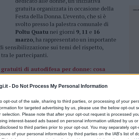
dedicato alle donne, un’iniziativa
gratuita organizzata in occasione della
Festa della Donna. L’evento, che si è
svolto presso la palestra comunale di
Poltu Quatu
nei giorni
9
,
11
e
16
marzo
, ha rappresentato un importante
i sensibilizzazione sui temi del rispetto,
tra le partecipanti.
i gratuiti di autodifesa per donne: cosa
i.it -
Do Not Process My Personal Information
nteressate
, ha registrato una partecipazione
 diverse età che hanno affrontato le sessioni
to opt-out of the sale, sharing to third parties, or processing of your per
formation for targeted advertising by us, please use the below opt-out s
Le sessioni sono state condotte da istruttrici
r selection. Please note that after your opt-out request is processed y
 tecniche pratiche di autodifesa utili in
eing interest-based ads based on personal information utilized by us or
nno anche promosso valori come la fiducia in
disclosed to third parties prior to your opt-out. You may separately opt-
losure of your personal information by third parties on the IAB’s list of
NEC