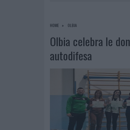
7 AGOSTO 2026
|
LE PREVISIONI METEO PER IL WEE
7 AGOSTO 2026
|
MICHELLE HUNZIKER IN GALLURA,
7 AGOSTO 2026
|
CALANGIANUS, DOPO LE POLEMIC
HOME
OLBIA
8 AGOSTO 2026
|
A FUOCO UN DEPOSITO CON BOMB
Olbia celebra le don
autodifesa