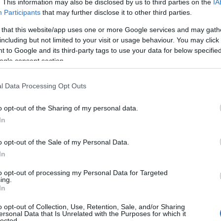
. This information may also be disclosed by us to third parties on the
IA
Artimarziali
in collaborazione con l’Ente di
Participants
that may further disclose it to other third parties.
 con la supervisione tecnica di
Marco
 that this website/app uses one or more Google services and may gath
ottolineare l’importanza di valorizzare il ruolo
including but not limited to your visit or usage behaviour. You may click 
so lo sport e la formazione. “Vedere tutte le
 to Google and its third-party tags to use your data for below specifi
on entusiasmo e serietà è stata una grande
ogle consent section.
esponsabile dell’organizzazione -. Ci auguriamo
re
un punto di partenza per molte di loro
,
l Data Processing Opt Outs
a tecnica, ma un valore che può cambiare la
o opt-out of the Sharing of my personal data.
na.”
In
uire il
percorso di autodifesa
, l’associazione
o opt-out of the Sale of my Personal Data.
rnire tutte le informazioni necessarie per
In
giugno, invitando tutte le partecipanti e le
uesta preziosa opportunità
di crescita e
to opt-out of processing my Personal Data for Targeted
ing.
In
o opt-out of Collection, Use, Retention, Sale, and/or Sharing
ersonal Data that Is Unrelated with the Purposes for which it
lected.