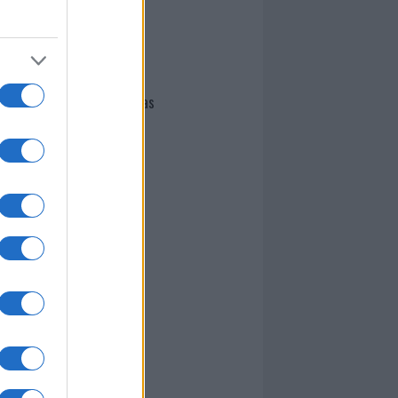
I nostri cari
Giovannimaria Cabras