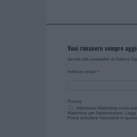
k
p
Vuoi rimanere sempre agg
Iscriviti alla newsletter di Gallura O
*
Indirizzo email
Privacy
Utilizziamo Mailchimp come piatt
Mailchimp per l'elaborazione.
Leggi 
Potrai annullare l'iscrizione in qual