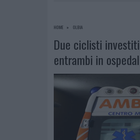
6 AGOSTO 2026
|
INCENDI, A SAN PASQUALE ARRIV
6 AGOSTO 2026
|
ANDREA MURA CONQUISTA PALAU
6 AGOSTO 2026
|
CALANGIANUS, ALLARME SUL CENT
HOME
OLBIA
Due ciclisti investit
entrambi in ospeda