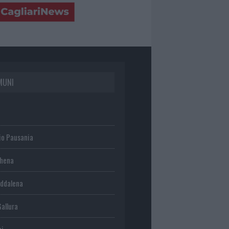
MUNI
io Pausania
chena
ddalena
Gallura