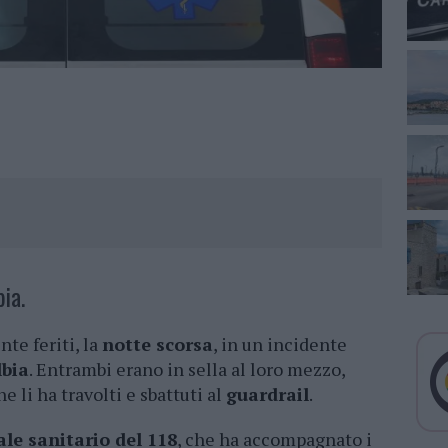
bia.
te feriti, la
notte scorsa
, in un incidente
lbia
. Entrambi erano in sella al loro mezzo,
e li ha travolti e sbattuti al
guardrail
.
le sanitario del 118
, che ha accompagnato i