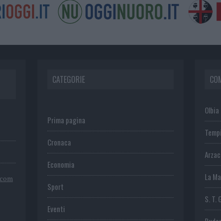
CATEGORIE
CO
Olbia
Prima pagina
Temp
Cronaca
Arza
Economia
La Ma
.com
Sport
S. T. 
Eventi