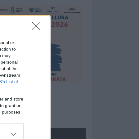
sonal or
ection to
ou may
 personal
out of the
 downstream
B’s List of
er and store
to grant or
ed purposes
ROLOGIE