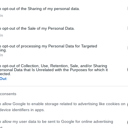
o opt-out of the Sharing of my personal data.
In
dente
Prossimo articolo
o opt-out of the Sale of my Personal Data.
In
to opt-out of processing my Personal Data for Targeted
ing.
In
o opt-out of Collection, Use, Retention, Sale, and/or Sharing
ersonal Data that Is Unrelated with the Purposes for which it
lected.
Out
consents
o allow Google to enable storage related to advertising like cookies on
evice identifiers in apps.
o allow my user data to be sent to Google for online advertising
s.