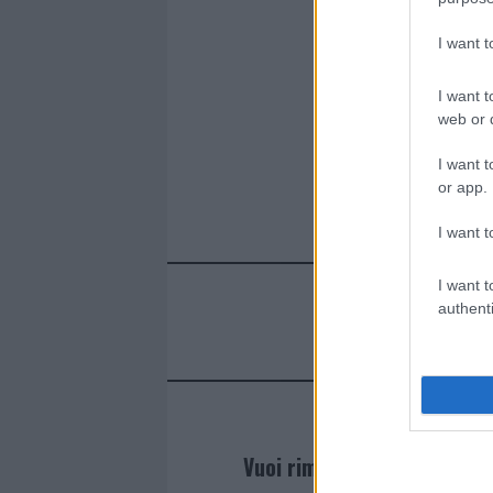
I want 
I want t
web or d
I want t
or app.
I want t
I want t
authenti
Vuoi rimanere sempre agg