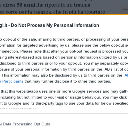
di
circa 50 anni
, ha riportato un trauma
sa sorte per la ragazza, che in più ha riportato
i.it -
Do Not Process My Personal Information
azionali?
to opt-out of the sale, sharing to third parties, or processing of your per
formation for targeted advertising by us, please use the below opt-out s
 mese
cliccando
qui
r selection. Please note that after your opt-out request is processed y
eing interest-based ads based on personal information utilized by us or
disclosed to third parties prior to your opt-out. You may separately opt-
losure of your personal information by third parties on the IAB’s list of
. This information may also be disclosed by us to third parties on the
IA
do nella sezione
Login
dal menù del sito o
Participants
that may further disclose it to other third parties.
 that this website/app uses one or more Google services and may gath
including but not limited to your visit or usage behaviour. You may click 
 to Google and its third-party tags to use your data for below specifi
ogle consent section.
Ospedale Olbia
l Data Processing Opt Outs
NEC