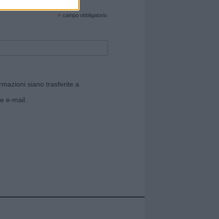
cate sul sito web!
*
campo obbligatorio
rmazioni siano trasferite a
e e-mail.