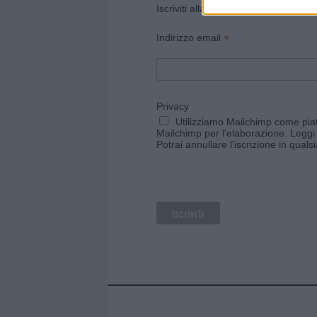
Iscriviti alla newsletter di Gallura O
*
Indirizzo email
Privacy
Utilizziamo Mailchimp come piatt
Mailchimp per l'elaborazione.
Leggi 
Potrai annullare l'iscrizione in qual