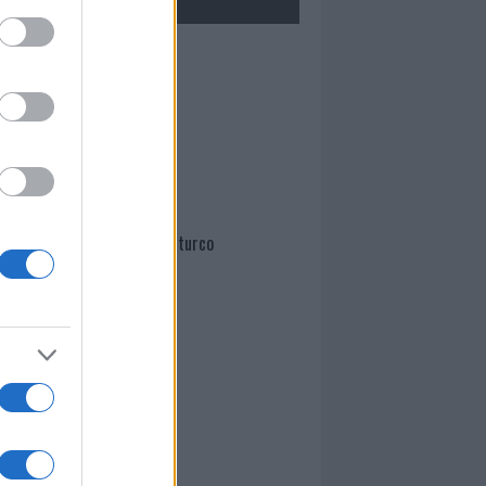
Mario Malu
Paolo Pinna
Martina Agostina Diturco
I nostri cari
I nostri cari