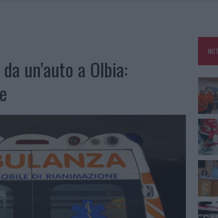
A IL CAMPO BASE: L’INAUGURAZIONE
: GRANDE PARTECIPAZIONE PER IL SUO RACCONTO
RO ACCOGLIENZA MINORI, ALBIERI: “EPISODI GRAVISSIMI”
NOT
i da un’auto a Olbia:
le