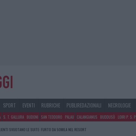
SPORT
EVENTI
RUBRICHE
PUBLIREDAZIONALI
NECROLOGIE
A
S. T. GALLURA
BUDONI
SAN TEODORO
PALAU
CALANGIANUS
BUDDUSÒ
LOIRI P. S. 
CLIENTI SVUOTANO LE SUITE: FURTO DA 50MILA NEL RESORT
GOSTO, SOLE E CALDO TORNANO PROTAGONISTI