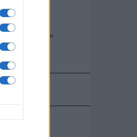
I nostri cari
Giovannimaria Cabras