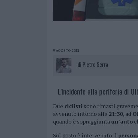
9 AGOSTO 2022
di
Pietro Serra
L’incidente alla periferia di Ol
Due
ciclisti
sono rimasti gravemen
avvenuto intorno alle
21:30
, ad
O
quando è sopraggiunta
un’auto
ch
Sul posto è intervenuto il
persona