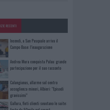
IZIE RECENTI
Incendi, a San Pasquale arriva il
Campo Base: l’inaugurazione
Andrea Mura conquista Palau: grande
partecipazione per il suo racconto
Calangianus, allarme sul centro
accoglienza minori, Albieri: “Episodi
gravissimi”
Gallura, finti clienti svuotano le suite:
furto da 50mila nel resort