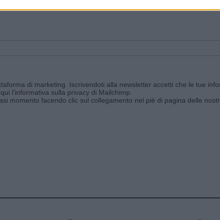
ggi e ricevi le nostre email periodiche contenenti le ultime notizie pubbli
aforma di marketing. Iscrivendoti alla newsletter accetti che le tue info
qui l'informativa sulla privacy di Mailchimp
.
siasi momento facendo clic sul collegamento nel piè di pagina delle nostr