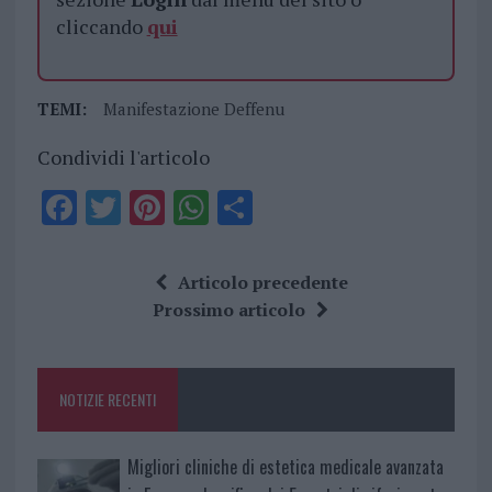
cliccando
qui
TEMI:
Manifestazione Deffenu
Condividi l'articolo
F
T
Pi
W
S
a
w
n
h
h
ce
it
te
at
a
Articolo precedente
b
te
re
s
re
Prossimo articolo
o
r
st
A
o
p
NOTIZIE RECENTI
k
p
Migliori cliniche di estetica medicale avanzata