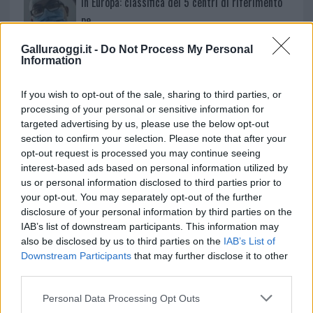
in Europa: classifica dei 5 centri di riferimento
pe…
Incendi, a San Pasquale arriva il Campo Base:
Galluraoggi.it -
Do Not Process My Personal
l’inaugurazione
Information
If you wish to opt-out of the sale, sharing to third parties, or
Andrea Mura conquista Palau: grande
processing of your personal or sensitive information for
partecipazione per il suo racconto
targeted advertising by us, please use the below opt-out
section to confirm your selection. Please note that after your
opt-out request is processed you may continue seeing
Calangianus, allarme sul centro accoglienza
interest-based ads based on personal information utilized by
minori, Albieri: “Episodi gravissimi”
us or personal information disclosed to third parties prior to
your opt-out. You may separately opt-out of the further
disclosure of your personal information by third parties on the
Gallura, finti clienti svuotano le suite: furto da
IAB’s list of downstream participants. This information may
50mila nel resort
also be disclosed by us to third parties on the
IAB’s List of
Downstream Participants
that may further disclose it to other
third parties.
Meteo Olbia 7 agosto, sole e caldo tornano
Please note that this website/app uses one or more Google
protagonisti
Personal Data Processing Opt Outs
services and may gather and store information including but