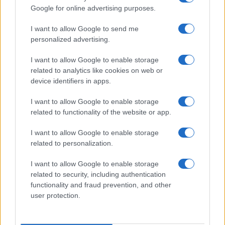
Paolo Pinna
Google for online advertising purposes.
I want to allow Google to send me
personalized advertising.
Martina Agostina Diturco
I want to allow Google to enable storage
related to analytics like cookies on web or
device identifiers in apps.
I nostri cari
I want to allow Google to enable storage
related to functionality of the website or app.
I want to allow Google to enable storage
I nostri cari
related to personalization.
I want to allow Google to enable storage
related to security, including authentication
I nostri cari
functionality and fraud prevention, and other
user protection.
Giovannimaria Cabras