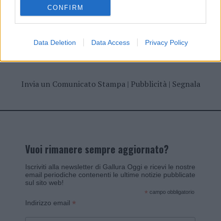
CONFIRM
Data Deletion
Data Access
Privacy Policy
Invia un Comunicato Stampa
|
Pubblicità
|
Segnala
Vuoi rimanere sempre aggiornato?
Iscriviti alla newsletter di Gallura Oggi e ricevi le nostre
email periodiche contenenti le ultime notizie pubblicate
sul sito web!
*
campo obbligatorio
*
Indirizzo email