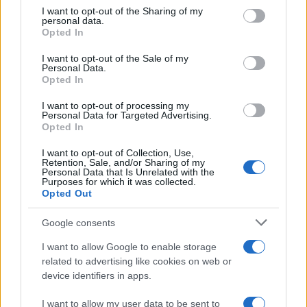
not limited to your visit or usage behaviour. You may click to
I want to opt-out of the Sharing of my
personal data.
Test tunnel Olbia: rampe chiuse ancora fino a
grant or deny consent to Google and its third-party tags to
Opted In
use your data for below specified purposes in below Google
fine agosto
consent section.
I want to opt-out of the Sale of my
Personal Data.
Opted In
I want to opt-out of processing my
Personal Data for Targeted Advertising.
Opted In
I want to opt-out of Collection, Use,
Retention, Sale, and/or Sharing of my
Personal Data that Is Unrelated with the
Purposes for which it was collected.
Opted Out
NECROLOGIE
Google consents
I want to allow Google to enable storage
Mario Malu
related to advertising like cookies on web or
device identifiers in apps.
I want to allow my user data to be sent to