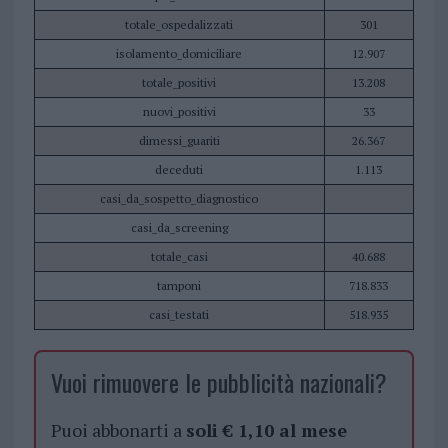
totale_ospedalizzati
301
isolamento_domiciliare
12.907
totale_positivi
13.208
nuovi_positivi
33
dimessi_guariti
26.367
deceduti
1.113
casi_da_sospetto_diagnostico
casi_da_screening
totale_casi
40.688
tamponi
718.833
casi_testati
518.935
Vuoi rimuovere le pubblicità nazionali?
Puoi abbonarti a
soli € 1,10 al mese