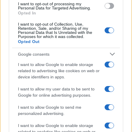
I want to opt-out of processing my
Personal Data for Targeted Advertising.
NECROLOGIE
Opted In
I want to opt-out of Collection, Use,
Mario Malu
Retention, Sale, and/or Sharing of my
Personal Data that Is Unrelated with the
Purposes for which it was collected.
Opted Out
Paolo Pinna
Google consents
I want to allow Google to enable storage
related to advertising like cookies on web or
device identifiers in apps.
Martina Agostina Diturco
I want to allow my user data to be sent to
Google for online advertising purposes.
I nostri cari
I want to allow Google to send me
personalized advertising.
I want to allow Google to enable storage
I nostri cari
related to analytics like cookies on web or