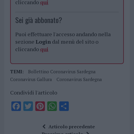
cliccando
qui
Sei già abbonato?
Puoi effettuare l'accesso andando nella
sezione
Login
dal menù del sito o
cliccando
qui
TEMI:
Bollettino Coronavirus Sardegna
Coronavirus Gallura
Coronavirus Sardegna
Condividi l'articolo
F
T
Pi
W
S
a
w
n
h
h
ce
it
te
at
a
Articolo precedente
Prossimo articolo