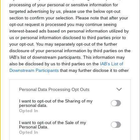
processing of your personal or sensitive information for
Meteo Olbia 7 agosto, sole e caldo tornano
targeted advertising by us, please use the below opt-out
protagonisti
section to confirm your selection. Please note that after your
opt-out request is processed you may continue seeing
interest-based ads based on personal information utilized by
Test tunnel Olbia: rampe chiuse ancora fino a
us or personal information disclosed to third parties prior to
fine agosto
your opt-out. You may separately opt-out of the further
disclosure of your personal information by third parties on the
IAB’s list of downstream participants. This information may
Aggius conquista la classifica delle mete più
also be disclosed by us to third parties on the
IAB’s List of
Downstream Participants
that may further disclose it to other
amate dell’estate 2026
third parties.
Please note that this website/app uses one or more Google
Personal Data Processing Opt Outs
services and may gather and store information including but
not limited to your visit or usage behaviour. You may click to
I want to opt-out of the Sharing of my
personal data.
grant or deny consent to Google and its third-party tags to
Opted In
use your data for below specified purposes in below Google
consent section.
I want to opt-out of the Sale of my
Personal Data.
Opted In