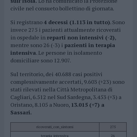
sull’Isola.
Lo ha comunicato la Protezione
civile nel consueto bollettino di giornata.
Si registrano
4 decessi (1.113 in tutto)
. Sono
invece 275 i pazienti attualmente ricoverati
in ospedale in
reparti non intensivi (-2)
,
mentre sono 26 (-3) i
pazienti in terapia
intensiva
. Le persone in isolamento
domiciliare sono 12.907.
Sul territorio, dei 40.688 casi positivi
complessivamente accertati, 9.603 (+23) sono
stati rilevati nella Città Metropolitana di
Cagliari, 6.512 nel Sud Sardegna, 3.453 (+3) a
Oristano, 8.105 a Nuoro,
13.015 (+7) a
Sassari.
ricoverati_con_sintomi
275
terapia_intensiva
26