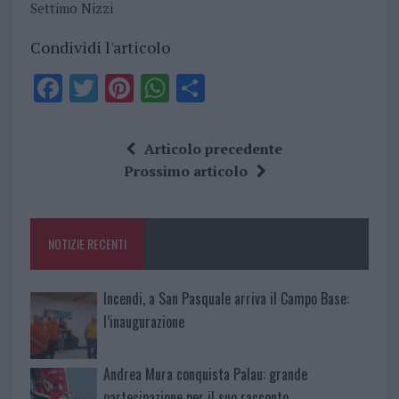
Settimo Nizzi
Condividi l'articolo
F
T
Pi
W
S
a
w
n
h
h
ce
it
te
at
a
Articolo precedente
b
te
re
s
re
Prossimo articolo
o
r
st
A
o
p
NOTIZIE RECENTI
k
p
Incendi, a San Pasquale arriva il Campo Base:
l’inaugurazione
Andrea Mura conquista Palau: grande
partecipazione per il suo racconto