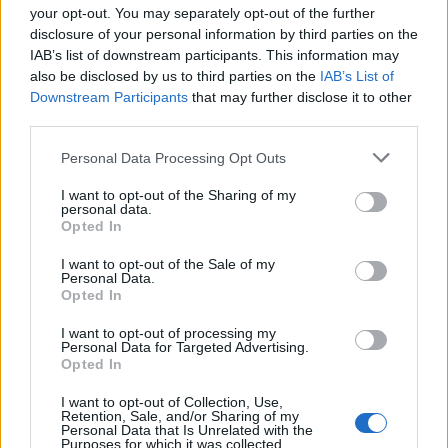
your opt-out. You may separately opt-out of the further
disclosure of your personal information by third parties on the
IAB’s list of downstream participants. This information may
also be disclosed by us to third parties on the
IAB’s List of
Downstream Participants
that may further disclose it to other
third parties.
Please note that this website/app uses one or more Google
Personal Data Processing Opt Outs
services and may gather and store information including but
not limited to your visit or usage behaviour. You may click to
I want to opt-out of the Sharing of my
personal data.
grant or deny consent to Google and its third-party tags to
Opted In
NECROLOGIE
use your data for below specified purposes in below Google
consent section.
I want to opt-out of the Sale of my
Personal Data.
Mario Malu
Opted In
I want to opt-out of processing my
Personal Data for Targeted Advertising.
Opted In
Paolo Pinna
I want to opt-out of Collection, Use,
Retention, Sale, and/or Sharing of my
Personal Data that Is Unrelated with the
Purposes for which it was collected.