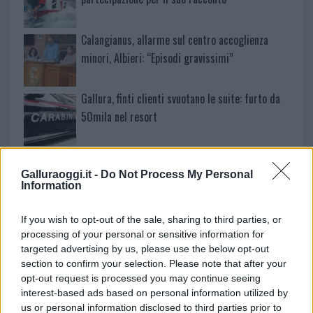
Calangianus, allarme sul centro accoglienza
minori, Albieri: “Episodi gravissimi”
Gallura, finti clienti svuotano le suite: furto da
50mila nel resort
Meteo Olbia 7 agosto, sole e caldo tornano
protagonisti
Galluraoggi.it -
Do Not Process My Personal
Information
Test tunnel Olbia: rampe chiuse ancora fino a
If you wish to opt-out of the sale, sharing to third parties, or
fine agosto
processing of your personal or sensitive information for
targeted advertising by us, please use the below opt-out
section to confirm your selection. Please note that after your
Aggius conquista la classifica delle mete più
opt-out request is processed you may continue seeing
amate dell’estate 2026
interest-based ads based on personal information utilized by
us or personal information disclosed to third parties prior to