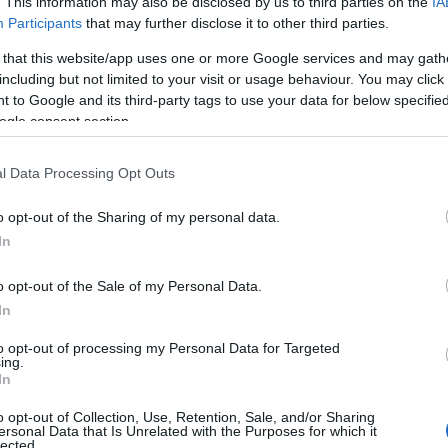
. This information may also be disclosed by us to third parties on the
IA
del Delta Center, in via Capoverde, n. 1, Z.I.
Participants
that may further disclose it to other third parties.
pertura al pubblico: mattino:
dal Lunedì al
 that this website/app uses one or more Google services and may gath
meriggio: il martedì e il giovedì dalle ore 16
including but not limited to your visit or usage behaviour. You may click 
ontattare l’Ufficio competente al numero
 to Google and its third-party tags to use your data for below specifi
ogle consent section.
l Data Processing Opt Outs
o opt-out of the Sharing of my personal data.
azionali?
In
 mese
cliccando
qui
o opt-out of the Sale of my Personal Data.
In
to opt-out of processing my Personal Data for Targeted
ing.
In
do nella sezione
Login
dal menù del sito o
o opt-out of Collection, Use, Retention, Sale, and/or Sharing
ersonal Data that Is Unrelated with the Purposes for which it
lected.