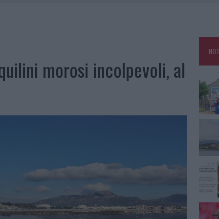
TANIA, MA IL TOUR VA AVANTI: “SICILIA, CI SONO”
A: OLBIA OMBELICO DEL MONDO PER UNA NOTTE
, LA VICESINDACO: “ORGOGLIO E DISCREZIONE PER VISITA PRIVATA”
NOT
CON AVIS OLBIA AL DELTA CENTER
quilini morosi incolpevoli, al