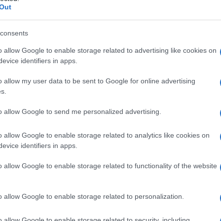
Out
consents
lazioni, i tuoi video e le tue foto
o allow Google to enable storage related to advertising like cookies on
ro +39 345 356 7512
evice identifiers in apps.
o allow my user data to be sent to Google for online advertising
s.
eale?
to allow Google to send me personalized advertising.
gram di GalluraOggi.it
o allow Google to enable storage related to analytics like cookies on
evice identifiers in apps.
o allow Google to enable storage related to functionality of the website
ime news da
Google News
o allow Google to enable storage related to personalization.
o allow Google to enable storage related to security, including