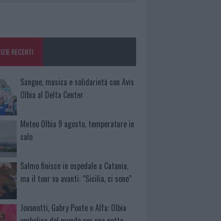
IZIE RECENTI
Sangue, musica e solidarietà con Avis
Olbia al Delta Center
Meteo Olbia 9 agosto, temperature in
calo
Salmo finisce in ospedale a Catania,
ma il tour va avanti: “Sicilia, ci sono”
Jovanotti, Gabry Ponte e Alfa: Olbia
ombelico del mondo per una notte