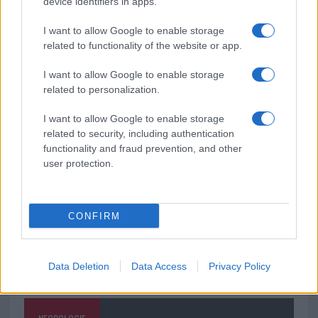
device identifiers in apps.
vivo: un amico vip svela come fa
I want to allow Google to enable storage
related to functionality of the website or app.
Calangianus, dopo le polemiche il centro
accoglienza minori chiude
I want to allow Google to enable storage
related to personalization.
Olbia, divieto di sosta contro spaccio e degrado:
I want to allow Google to enable storage
related to security, including authentication
esplode la protesta
functionality and fraud prevention, and other
user protection.
CONFIRM
Data Deletion
Data Access
Privacy Policy