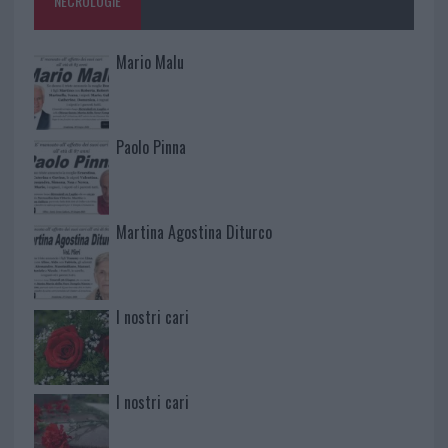
NECROLOGIE
Mario Malu
Paolo Pinna
Martina Agostina Diturco
I nostri cari
I nostri cari