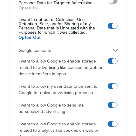
Personal Data for Targeted Advertising.
o
p
Opted In
NOTIZIE RECENTI
k
p
I want to opt-out of Collection, Use,
Retention, Sale, and/or Sharing of my
Personal Data that Is Unrelated with the
Incendio nella notte a Olbia, a fuoco due furgoni
Purposes for which it was collected.
Opted Out
Google consents
A fuoco un deposito con bombole, intervento dei
I want to allow Google to enable storage
vigili del fuoco a Rudalza
related to advertising like cookies on web or
device identifiers in apps.
Ristorante distrutto dalle fiamme a La
I want to allow my user data to be sent to
Maddalena, incendio a Monti d’à rena
Google for online advertising purposes.
I want to allow Google to send me
Le previsioni meteo per il weekend a Olbia e in
personalized advertising.
Gallura
I want to allow Google to enable storage
related to analytics like cookies on web or
Michelle Hunziker in Gallura, bella anche dal