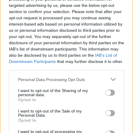
Entra nel canale telegram di
targeted advertising by us, please use the below opt-out
GalluraOggi.it
section to confirm your selection. Please note that after your
opt-out request is processed you may continue seeing
interest-based ads based on personal information utilized by
us or personal information disclosed to third parties prior to
your opt-out. You may separately opt-out of the further
Ricevi le nostre ultime news
disclosure of your personal information by third parties on the
IAB’s list of downstream participants. This information may
also be disclosed by us to third parties on the
IAB’s List of
da
Google News
Downstream Participants
that may further disclose it to other
third parties.
Please note that this website/app uses one or more Google
Personal Data Processing Opt Outs
Condividi l'articolo
services and may gather and store information including but
not limited to your visit or usage behaviour. You may click to
I want to opt-out of the Sharing of my
F
T
Pi
W
S
personal data.
grant or deny consent to Google and its third-party tags to
Opted In
a
w
n
h
h
use your data for below specified purposes in below Google
consent section.
ce
it
te
at
a
I want to opt-out of the Sale of my
Articolo precedente
Personal Data.
b
te
re
s
re
Opted In
Prossimo articolo
o
r
st
A
I want to opt-out of processing my