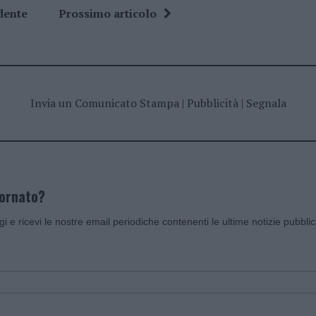
dente
Prossimo articolo
Invia un Comunicato Stampa
|
Pubblicità
|
Segnala
iornato?
ggi e ricevi le nostre email periodiche contenenti le ultime notizie pubbli