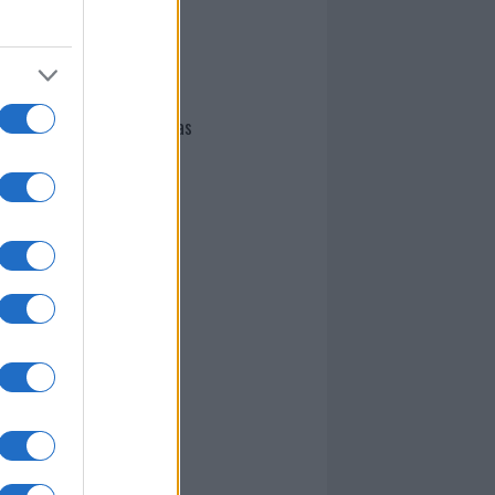
I nostri cari
Giovannimaria Cabras