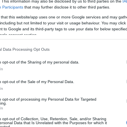
. This information may also be disclosed by us to third parties on the
IA
Participants
that may further disclose it to other third parties.
 that this website/app uses one or more Google services and may gath
brina Serra
presenterà l’approvazione del
including but not limited to your visit or usage behaviour. You may click 
rario e di Poesia Città di Olbia, finalizzato a
 to Google and its third-party tags to use your data for below specifi
culturali sul territorio. L’assessore
ogle consent section.
 di vari interventi urbanistici, proporrà diverse
lificata al “PDL Fideli-Quaglioni e Più” in
l Data Processing Opt Outs
iante non sostanziale al PRU Pittulongu per
one di una variante al programma di
o opt-out of the Sharing of my personal data.
lificazione della
via Monte Ladu
,
In
coli espropriativi.
o opt-out of the Sale of my Personal Data.
me del Consiglio
le osservazioni relative alla
In
iapiede nella frazione di San Pantaleo e la
to opt-out of processing my Personal Data for Targeted
nte al programma di fabbricazione vigente,
ing.
In
 per il progetto. Infine, verrà discussa la
litorali
con l’adozione di una variante al
o opt-out of Collection, Use, Retention, Sale, and/or Sharing
ersonal Data that Is Unrelated with the Purposes for which it
luce delle osservazioni pervenute, in
lected.