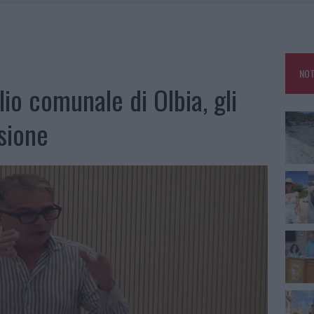
HE IL CENTRO ACCOGLIENZA MINORI CHIUDE
RO SPACCIO E DEGRADO: ESPLODE LA PROTESTA
SCEGLIERE LA SOLUZIONE IDEALE PER LA CASA E L’UFFICIO
NOT
KEND A OLBIA E IN GALLURA
io comunale di Olbia, gli
sione