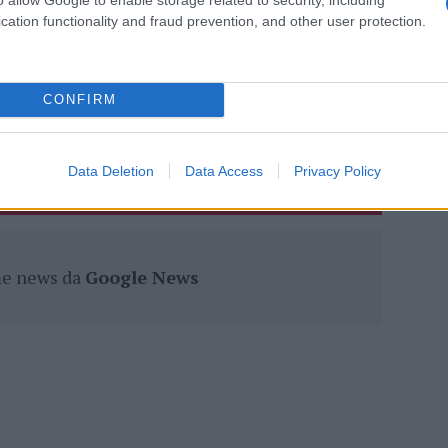
eale?
cation functionality and fraud prevention, and other user protection.
gram di GalluraOggi.it
CONFIRM
lazioni, i tuoi video e le tue foto
ro +39 345 356 7512
Data Deletion
Data Access
Privacy Policy
ime news da
Google News