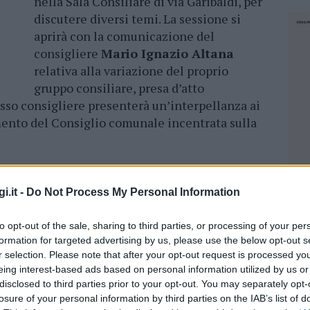
nella Sala Consiliare di via Garibaldi, per
discutere diversi temi. La sessione si
aprirà con la comunicazione del
consigliere
Mario Ignazio Altana
relativa alla variazione del proprio
gruppo consiliare, presa d’atto
esso consigliere presenterà un’interpellanza ai
mento del Consiglio comunale incentrata sulla
ssessore
Alessandro Fiorentino
sottoporrà
libera di Giunta Comunale numero 373 del 12
i.it -
Do Not Process My Personal Information
i previsione per l’esercizio finanziario
ero 15, oltre all’approvazione del bilancio
to opt-out of the sale, sharing to third parties, or processing of your per
2024, in conformità all’articolo 11-bis del
formation for targeted advertising by us, please use the below opt-out s
r selection. Please note that after your opt-out request is processed y
ssessore
Elena Casu
illustrerà, invece, la
eing interest-based ads based on personal information utilized by us or
ttimità di un debito fuori bilancio, derivante
disclosed to third parties prior to your opt-out. You may separately opt-
l Giudice di Pace di Olbia nella causa
losure of your personal information by third parties on the IAB’s list of
NEC
ne, con conseguente liquidazione delle spese