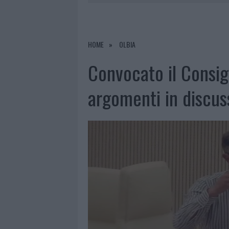
7 AGOSTO 2026
|
CALANGIANUS, DOPO LE POLEMIC
7 AGOSTO 2026
|
OLBIA, DIVIETO DI SOSTA CONT
7 AGOSTO 2026
|
PAUSA CAFFÈ IMPECCABILE: COME 
HOME
OLBIA
7 AGOSTO 2026
|
LE PREVISIONI METEO PER IL WEE
Convocato il Consigl
argomenti in discus