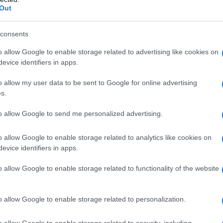
ella Legge Regionale 45/89.
Out
consents
o allow Google to enable storage related to advertising like cookies on
azionali?
evice identifiers in apps.
o allow my user data to be sent to Google for online advertising
 mese
cliccando
qui
s.
to allow Google to send me personalized advertising.
o allow Google to enable storage related to analytics like cookies on
do nella sezione
Login
dal menù del sito o
evice identifiers in apps.
o allow Google to enable storage related to functionality of the website
 Di Olbia
Consiglio Comunale Olbia
Elena Casu
o allow Google to enable storage related to personalization.
abrina Serra
Sebastiano Monni
o allow Google to enable storage related to security, including