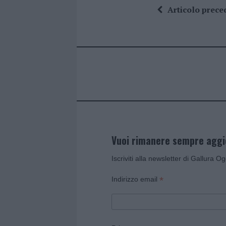
ce
it
te
at
a
Articolo prece
b
te
re
s
re
o
r
st
A
o
p
k
p
Vuoi rimanere sempre agg
Iscriviti alla newsletter di Gallura O
*
Indirizzo email