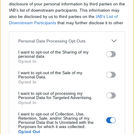
disclosure of your personal information by third parties on the
IAB’s list of downstream participants. This information may
also be disclosed by us to third parties on the
IAB’s List of
Downstream Participants
that may further disclose it to other
third parties.
Please note that this website/app uses one or more Google
Personal Data Processing Opt Outs
services and may gather and store information including but
not limited to your visit or usage behaviour. You may click to
I want to opt-out of the Sharing of my
NECROLOGIE
personal data.
grant or deny consent to Google and its third-party tags to
Opted In
use your data for below specified purposes in below Google
consent section.
I want to opt-out of the Sale of my
Mario Malu
Personal Data.
Opted In
I want to opt-out of processing my
Personal Data for Targeted Advertising.
Paolo Pinna
Opted In
I want to opt-out of Collection, Use,
Retention, Sale, and/or Sharing of my
Personal Data that Is Unrelated with the
Martina Agostina Diturco
Purposes for which it was collected.
Opted Out