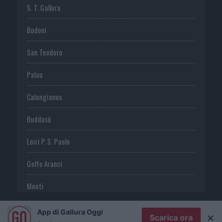
S. T. Gallura
Budoni
San Teodoro
Palau
Calangianus
Buddusò
Loiri P. S. Paolo
Golfo Aranci
Monti
Telti
App di Gallura Oggi
×
Scarica ora