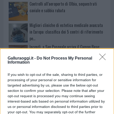
Controlli all’aeroporto di Olbia, sequestrati
caviale e sabbia rubata
Migliori cliniche di estetica medicale avanzata
in Europa: classifica dei 5 centri di riferimento
pe…
Incendi, a San Pasquale arriva il Campo Base:
l’inaugurazione
Galluraoggi.it -
Do Not Process My Personal
Information
Andrea Mura conquista Palau: grande
partecipazione per il suo racconto
If you wish to opt-out of the sale, sharing to third parties, or
processing of your personal or sensitive information for
targeted advertising by us, please use the below opt-out
Calangianus, allarme sul centro accoglienza
section to confirm your selection. Please note that after your
minori, Albieri: “Episodi gravissimi”
opt-out request is processed you may continue seeing
interest-based ads based on personal information utilized by
us or personal information disclosed to third parties prior to
your opt-out. You may separately opt-out of the further