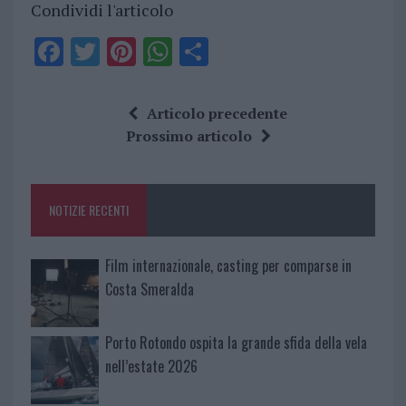
Condividi l'articolo
F
T
Pi
W
S
a
w
n
h
h
ce
it
te
at
a
Articolo precedente
b
te
re
s
re
Prossimo articolo
o
r
st
A
o
p
NOTIZIE RECENTI
k
p
Film internazionale, casting per comparse in
Costa Smeralda
Porto Rotondo ospita la grande sfida della vela
nell’estate 2026