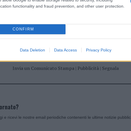
cation functionality and fraud prevention, and other user protection.
CONFIRM
dente
Prossimo articolo
Data Deletion
Data Access
Privacy Policy
Invia un Comunicato Stampa
|
Pubblicità
|
Segnala
iornato?
ggi e ricevi le nostre email periodiche contenenti le ultime notizie pubbli