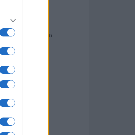
I nostri cari
Giovannimaria Cabras