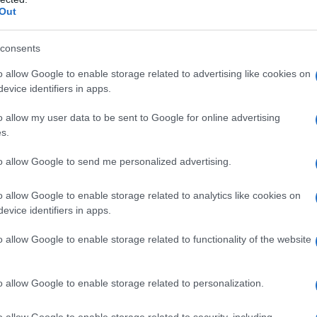
Out
tegni
Esenzione Imu
consents
eale?
o allow Google to enable storage related to advertising like cookies on
gram di GalluraOggi.it
evice identifiers in apps.
o allow my user data to be sent to Google for online advertising
s.
lazioni, i tuoi video e le tue foto
to allow Google to send me personalized advertising.
ro +39 345 356 7512
o allow Google to enable storage related to analytics like cookies on
evice identifiers in apps.
o allow Google to enable storage related to functionality of the website
ime news da
Google News
o allow Google to enable storage related to personalization.
o allow Google to enable storage related to security, including