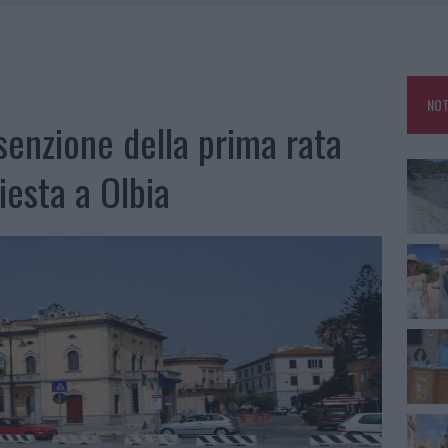
HE IL CENTRO ACCOGLIENZA MINORI CHIUDE
RO SPACCIO E DEGRADO: ESPLODE LA PROTESTA
SCEGLIERE LA SOLUZIONE IDEALE PER LA CASA E L’UFFICIO
NOT
KEND A OLBIA E IN GALLURA
senzione della prima rata
iesta a Olbia