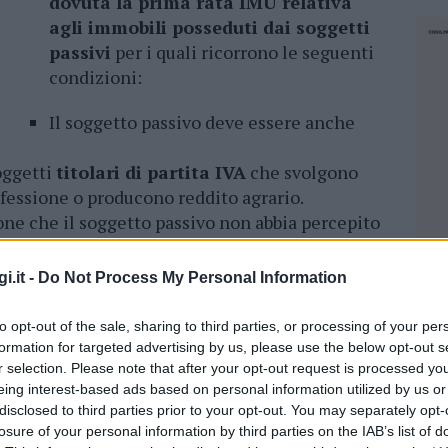
dovuta la prima rata IMU relativa
agli immobili posseduti dai soggetti
passivi
per i quali ricorrono le seguenti
condizioni:
Il soggetto passivo deve essere anche
soggetti
titolari di partita IVA
che svolgono
rofessione o producono reddito agrario.
one che il soggetto passivo non abbia percepito
i a 10 milioni di euro
nel periodo d’imposta
i.it -
Do Not Process My Personal Information
tiva
al 22/03/2021 (non spetta se la partita IVA
ata dopo il 22/03/2021).
to opt-out of the sale, sharing to third parties, or processing of your per
one che l’ammontare del fatturato e dei
formation for targeted advertising by us, please use the below opt-out s
r selection. Please note that after your opt-out request is processed y
siano inferiori almeno del 30% rispetto a
eing interest-based ads based on personal information utilized by us or
disclosed to third parties prior to your opt-out. You may separately opt-
vato la partita IVA dal 01/01/2019
spetta
losure of your personal information by third parties on the IAB’s list of
NEC
 requisito della riduzione del fatturato e dei