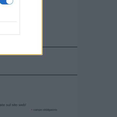
cate sul sito web!
*
campo obbligatorio