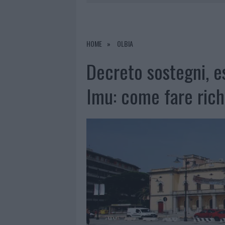
7 AGOSTO 2026
|
CALANGIANUS, DOPO LE POLEMIC
7 AGOSTO 2026
|
OLBIA, DIVIETO DI SOSTA CONT
7 AGOSTO 2026
|
PAUSA CAFFÈ IMPECCABILE: COME 
HOME
OLBIA
7 AGOSTO 2026
|
LE PREVISIONI METEO PER IL WEE
Decreto sostegni, e
Imu: come fare rich