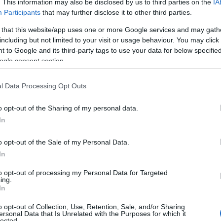
. This information may also be disclosed by us to third parties on the
IA
Participants
that may further disclose it to other third parties.
 that this website/app uses one or more Google services and may gath
rio presentare la richiesta presso l’ufficio
including but not limited to your visit or usage behaviour. You may click 
tro il 30/06/2022. Il modulo da
compilare è
 to Google and its third-party tags to use your data for below specifi
ogle consent section.
l Data Processing Opt Outs
o opt-out of the Sharing of my personal data.
azionali?
In
o opt-out of the Sale of my Personal Data.
 mese
cliccando
qui
In
to opt-out of processing my Personal Data for Targeted
ing.
In
do nella sezione
Login
dal menù del sito o
o opt-out of Collection, Use, Retention, Sale, and/or Sharing
ersonal Data that Is Unrelated with the Purposes for which it
lected.