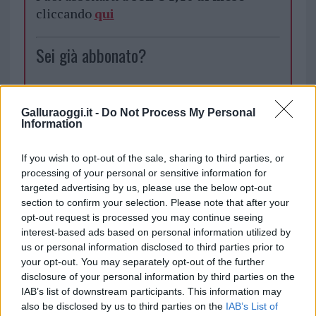
cliccando
qui
Sei già abbonato?
Puoi effettuare l'accesso andando nella
sezione
Login
dal menù del sito o
Galluraoggi.it -
Do Not Process My Personal
cliccando
qui
Information
If you wish to opt-out of the sale, sharing to third parties, or
processing of your personal or sensitive information for
TEMI:
Bar Olbia
Dehors Olbia
targeted advertising by us, please use the below opt-out
section to confirm your selection. Please note that after your
Notizie in tempo reale?
opt-out request is processed you may continue seeing
Entra nel canale telegram di
interest-based ads based on personal information utilized by
GalluraOggi.it
us or personal information disclosed to third parties prior to
your opt-out. You may separately opt-out of the further
disclosure of your personal information by third parties on the
IAB’s list of downstream participants. This information may
also be disclosed by us to third parties on the
IAB’s List of