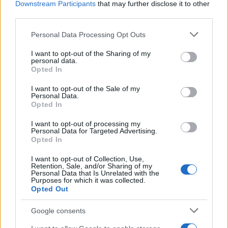
Inviaci le tue segnalazioni,
Downstream Participants
that may further disclose it to other
i tuoi video e le tue foto
third parties.
Su WhatsApp al numero +39
Please note that this website/app uses one or more Google
Personal Data Processing Opt Outs
345 356 7512
services and may gather and store information including but
not limited to your visit or usage behaviour. You may click to
I want to opt-out of the Sharing of my
personal data.
grant or deny consent to Google and its third-party tags to
Opted In
use your data for below specified purposes in below Google
consent section.
I want to opt-out of the Sale of my
Ricevi le nostre ultime news
Personal Data.
Opted In
da
Google News
I want to opt-out of processing my
Personal Data for Targeted Advertising.
Opted In
I want to opt-out of Collection, Use,
Condividi l'articolo
Retention, Sale, and/or Sharing of my
Personal Data that Is Unrelated with the
Purposes for which it was collected.
F
T
Pi
W
S
Opted Out
a
w
n
h
h
Google consents
ce
it
te
at
a
Articolo precedente