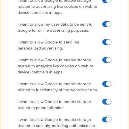
I want to allow Google to enable storage
b
te
re
s
re
Prossimo articolo
related to advertising like cookies on web or
o
r
st
A
device identifiers in apps.
o
p
I want to allow my user data to be sent to
NOTIZIE RECENTI
k
p
Google for online advertising purposes.
I want to allow Google to send me
Le previsioni meteo per il weekend a Olbia e in
personalized advertising.
Gallura
I want to allow Google to enable storage
related to analytics like cookies on web or
Michelle Hunziker in Gallura, bella anche dal
device identifiers in apps.
vivo: un amico vip svela come fa
I want to allow Google to enable storage
related to functionality of the website or app.
Calangianus, dopo le polemiche il centro
accoglienza minori chiude
I want to allow Google to enable storage
related to personalization.
Olbia, divieto di sosta contro spaccio e degrado:
I want to allow Google to enable storage
esplode la protesta
related to security, including authentication