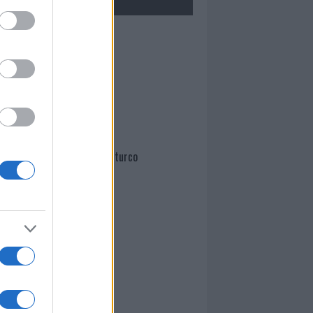
Mario Malu
Paolo Pinna
Martina Agostina Diturco
I nostri cari
I nostri cari