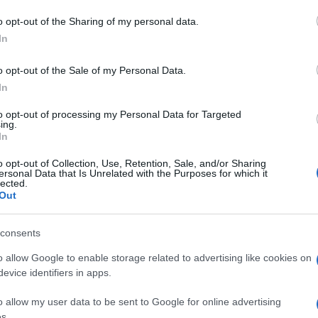
o opt-out of the Sharing of my personal data.
In
o opt-out of the Sale of my Personal Data.
dente
Prossimo articolo
In
to opt-out of processing my Personal Data for Targeted
ing.
In
o opt-out of Collection, Use, Retention, Sale, and/or Sharing
ersonal Data that Is Unrelated with the Purposes for which it
lected.
Out
consents
o allow Google to enable storage related to advertising like cookies on
evice identifiers in apps.
o allow my user data to be sent to Google for online advertising
s.