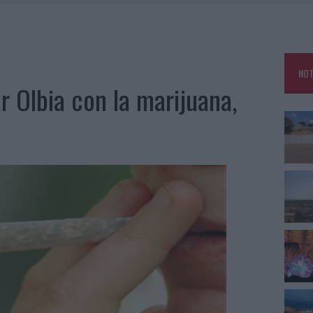
ARMORA, PARCHEGGIO PROVVISORIO A LA MADDALENA
FALSI INCARICATI BUSSANO ALLE PORTE
NOT
A OLBIA, LA PRIMA AL MOLO BRIN È UN SUCCESSO
er Olbia con la marijuana,