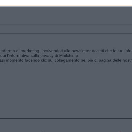
ggi e ricevi le nostre email periodiche contenenti le ultime notizie pubbli
aforma di marketing. Iscrivendoti alla newsletter accetti che le tue info
qui l'informativa sulla privacy di Mailchimp
.
siasi momento facendo clic sul collegamento nel piè di pagina delle nostr