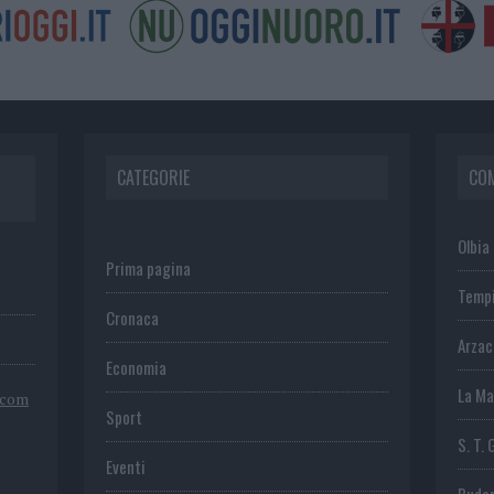
CATEGORIE
CO
Olbia
Prima pagina
Temp
Cronaca
Arza
Economia
La Ma
.com
Sport
S. T. 
Eventi