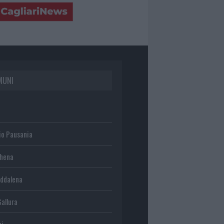
MUNI
io Pausania
chena
ddalena
Gallura