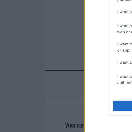
I want 
I want t
web or d
I want t
or app.
I want t
I want t
authenti
Vuoi rimanere sempre agg