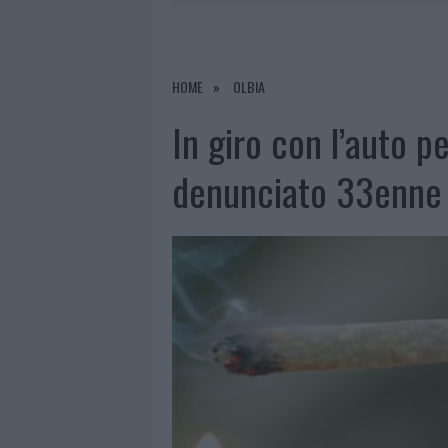
PERDERE
6 AGOSTO 2026
|
NUOVI POSTI AUTO IN VIA LA M
6 AGOSTO 2026
|
ALLARME TRUFFE A BERCHIDDA, 
HOME
OLBIA
6 AGOSTO 2026
|
NOTRE-DAME DE PARIS CONQUIST
In giro con l’auto p
denunciato 33enne