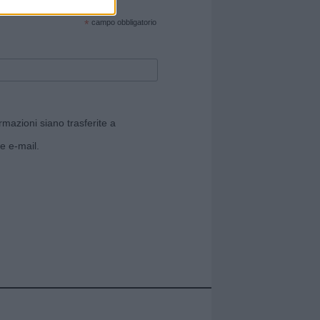
cate sul sito web!
*
campo obbligatorio
rmazioni siano trasferite a
e e-mail.