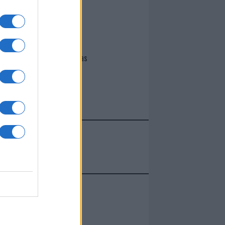
I nostri cari
Giovannimaria Cabras