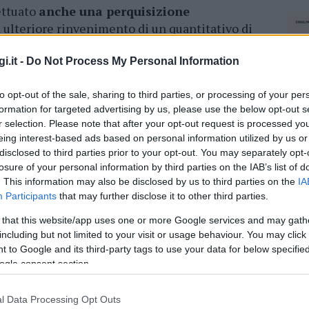
ettuato
anche una perquisizione
 ulteriore rinvenimento di un quantitativo di
ositiva ai derivati della canapa indiana, per un
i.
i.it -
Do Not Process My Personal Information
to opt-out of the sale, sharing to third parties, or processing of your per
azionali?
formation for targeted advertising by us, please use the below opt-out s
r selection. Please note that after your opt-out request is processed y
eing interest-based ads based on personal information utilized by us or
 mese
cliccando
qui
disclosed to third parties prior to your opt-out. You may separately opt-
losure of your personal information by third parties on the IAB’s list of
. This information may also be disclosed by us to third parties on the
IA
Participants
that may further disclose it to other third parties.
do nella sezione
Login
dal menù del sito o
 that this website/app uses one or more Google services and may gath
including but not limited to your visit or usage behaviour. You may click 
 to Google and its third-party tags to use your data for below specifi
ogle consent section.
l Data Processing Opt Outs
NEC