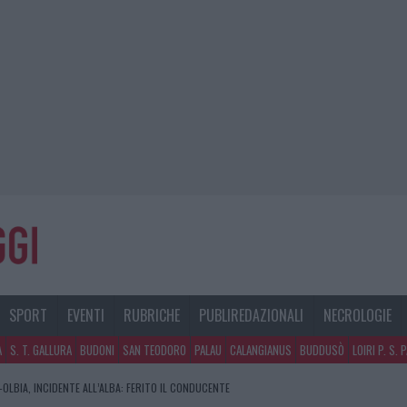
SPORT
EVENTI
RUBRICHE
PUBLIREDAZIONALI
NECROLOGIE
A
S. T. GALLURA
BUDONI
SAN TEODORO
PALAU
CALANGIANUS
BUDDUSÒ
LOIRI P. S. 
OLBIA, INCIDENTE ALL’ALBA: FERITO IL CONDUCENTE
RA, DA JOVANOTTI ALLA ZUPPA GALLURESE: GLI APPUNTAMENTI DA NON