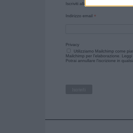
Iscriviti alla newsletter di Gallura O
*
Indirizzo email
Privacy
Utilizziamo Mailchimp come piatt
Mailchimp per l'elaborazione.
Leggi 
Potrai annullare l'iscrizione in qual