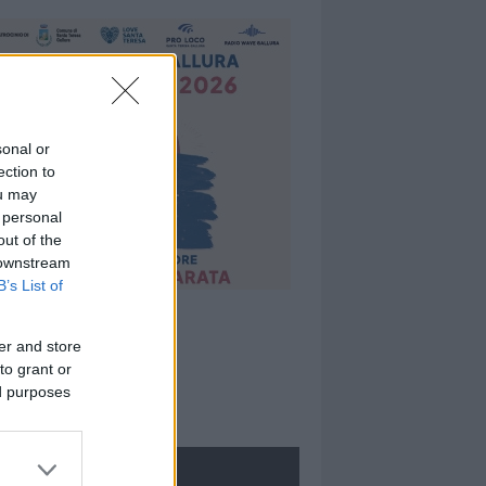
sonal or
ection to
ou may
 personal
out of the
 downstream
B’s List of
er and store
to grant or
ed purposes
ROLOGIE