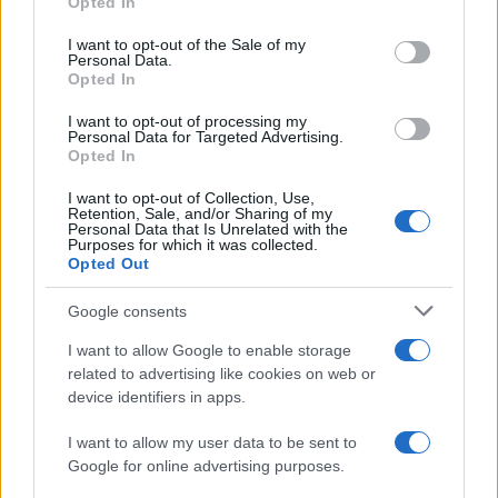
Opted In
use your data for below specified purposes in below Google
Notizie in tempo reale?
consent section.
I want to opt-out of the Sale of my
Entra nel canale telegram di
Personal Data.
Opted In
GalluraOggi.it
I want to opt-out of processing my
Personal Data for Targeted Advertising.
Opted In
Inviaci le tue segnalazioni,
I want to opt-out of Collection, Use,
Retention, Sale, and/or Sharing of my
i tuoi video e le tue foto
Personal Data that Is Unrelated with the
Purposes for which it was collected.
Su WhatsApp al numero +39
Opted Out
345 356 7512
Google consents
I want to allow Google to enable storage
related to advertising like cookies on web or
device identifiers in apps.
Ricevi le nostre ultime news
I want to allow my user data to be sent to
Google for online advertising purposes.
da
Google News