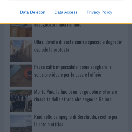
Data Deletion
Data Access
Privacy Policy
Calangianus, dopo le polemiche il centro
accoglienza minori chiude
Olbia, divieto di sosta contro spaccio e degrado:
esplode la protesta
Pausa caffè impeccabile: come scegliere la
soluzione ideale per la casa e l’ufficio
Monte Pino, la fine di un lungo dolore: storia e
rinascita della strada che segnò la Gallura
Raid nelle campagne di Berchidda, rischio per
la rete elettrica