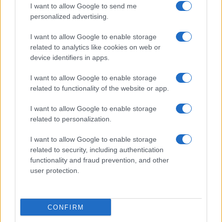
I want to allow Google to send me
personalized advertising.
Condividi l'articolo
I want to allow Google to enable storage
F
T
Pi
W
S
related to analytics like cookies on web or
device identifiers in apps.
a
w
n
h
h
ce
it
te
at
a
I want to allow Google to enable storage
Articolo precedente
related to functionality of the website or app.
b
te
re
s
re
Prossimo articolo
o
r
st
A
I want to allow Google to enable storage
related to personalization.
o
p
NOTIZIE RECENTI
k
p
I want to allow Google to enable storage
related to security, including authentication
functionality and fraud prevention, and other
Le previsioni meteo per il weekend a Olbia e in
user protection.
Gallura
Michelle Hunziker in Gallura, bella anche dal
CONFIRM
vivo: un amico vip svela come fa