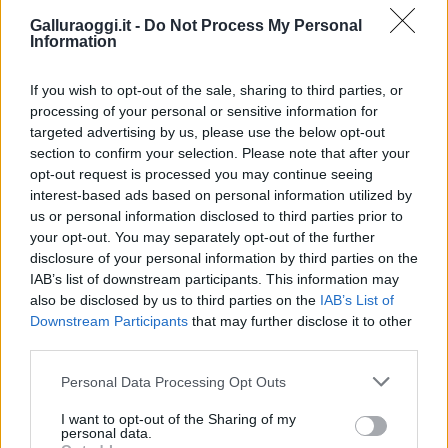
Galluraoggi.it -
Do Not Process My Personal
Information
If you wish to opt-out of the sale, sharing to third parties, or
processing of your personal or sensitive information for
Vuoi rimuovere le pubblicità nazionali?
targeted advertising by us, please use the below opt-out
section to confirm your selection. Please note that after your
Puoi abbonarti a
soli € 1,10 al mese
opt-out request is processed you may continue seeing
cliccando
qui
interest-based ads based on personal information utilized by
us or personal information disclosed to third parties prior to
your opt-out. You may separately opt-out of the further
Sei già abbonato?
disclosure of your personal information by third parties on the
IAB’s list of downstream participants. This information may
also be disclosed by us to third parties on the
IAB’s List of
Puoi effettuare l'accesso andando nella
Downstream Participants
that may further disclose it to other
sezione
Login
dal menù del sito o
third parties.
cliccando
qui
Please note that this website/app uses one or more Google
Personal Data Processing Opt Outs
services and may gather and store information including but
not limited to your visit or usage behaviour. You may click to
I want to opt-out of the Sharing of my
TEMI:
Comune
Edicola
personal data.
grant or deny consent to Google and its third-party tags to