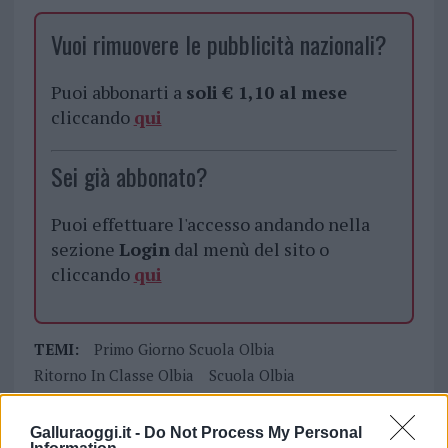
Vuoi rimuovere le pubblicità nazionali?
Puoi abbonarti a
soli € 1,10 al mese
cliccando
qui
Sei già abbonato?
Puoi effettuare l'accesso andando nella
sezione
Login
dal menù del sito o
cliccando
qui
TEMI:
Primo Giorno Scuola Olbia
Ritorno In Classe Olbia
Scuola Olbia
Condividi l'articolo
Galluraoggi.it -
Do Not Process My Personal