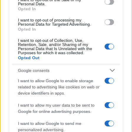
partecipazione per il suo racconto
Personal Data.
Opted In
Calangianus, allarme sul centro accoglienza
I want to opt-out of processing my
minori, Albieri: “Episodi gravissimi”
Personal Data for Targeted Advertising.
Opted In
I want to opt-out of Collection, Use,
Gallura, finti clienti svuotano le suite: furto da
Retention, Sale, and/or Sharing of my
Personal Data that Is Unrelated with the
50mila nel resort
Purposes for which it was collected.
Opted Out
Meteo Olbia 7 agosto, sole e caldo tornano
Google consents
protagonisti
I want to allow Google to enable storage
related to advertising like cookies on web or
Test tunnel Olbia: rampe chiuse ancora fino a
device identifiers in apps.
fine agosto
I want to allow my user data to be sent to
Google for online advertising purposes.
I want to allow Google to send me
personalized advertising.