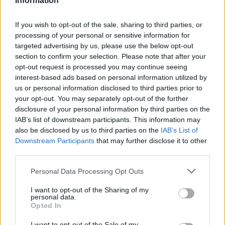
Information
F
T
Pi
W
S
a
w
n
h
h
If you wish to opt-out of the sale, sharing to third parties, or
ce
it
te
at
a
processing of your personal or sensitive information for
Articolo precedente
targeted advertising by us, please use the below opt-out
b
te
re
s
re
Prossimo articolo
section to confirm your selection. Please note that after your
o
r
st
A
opt-out request is processed you may continue seeing
interest-based ads based on personal information utilized by
o
p
us or personal information disclosed to third parties prior to
NOTIZIE RECENTI
k
p
your opt-out. You may separately opt-out of the further
disclosure of your personal information by third parties on the
IAB’s list of downstream participants. This information may
Migliori cliniche di estetica medicale avanzata
also be disclosed by us to third parties on the
IAB’s List of
in Europa: classifica dei 5 centri di riferimento
Downstream Participants
that may further disclose it to other
pe…
third parties.
Incendi, a San Pasquale arriva il Campo Base:
Please note that this website/app uses one or more Google
Personal Data Processing Opt Outs
services and may gather and store information including but
l’inaugurazione
not limited to your visit or usage behaviour. You may click to
I want to opt-out of the Sharing of my
personal data.
grant or deny consent to Google and its third-party tags to
Opted In
Andrea Mura conquista Palau: grande
use your data for below specified purposes in below Google
consent section.
I want to opt-out of the Sale of my