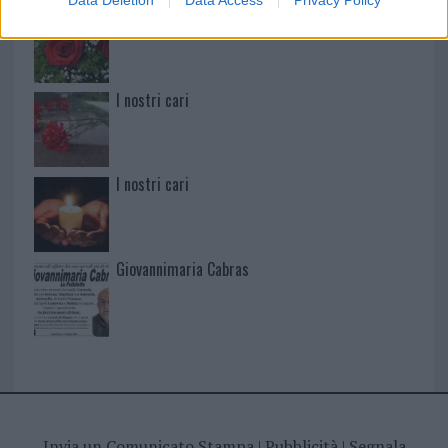
Data Deletion
Data Access
Privacy Policy
I nostri cari
I nostri cari
I nostri cari
Giovannimaria Cabras
Invia un Comunicato Stampa
|
Pubblicità
|
Segnala