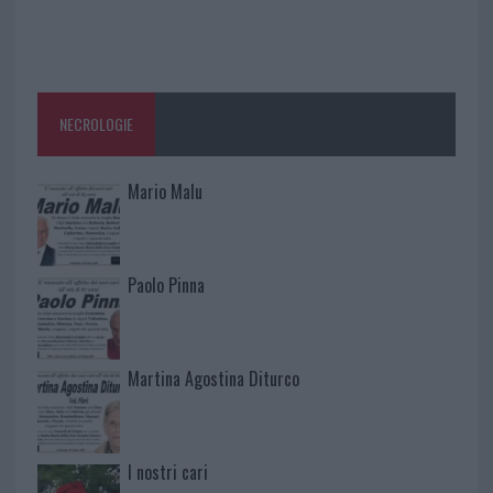
NECROLOGIE
Mario Malu
Paolo Pinna
Martina Agostina Diturco
I nostri cari