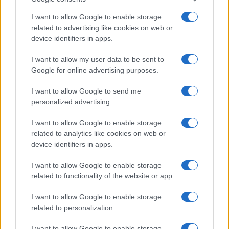
a
w
n
h
h
I want to allow Google to enable storage
ce
it
te
at
a
Articolo precedente
related to advertising like cookies on web or
b
te
re
s
re
Prossimo articolo
device identifiers in apps.
o
r
st
A
I want to allow my user data to be sent to
o
p
Google for online advertising purposes.
NOTIZIE RECENTI
k
p
I want to allow Google to send me
personalized advertising.
Sangue, musica e solidarietà con Avis Olbia al
I want to allow Google to enable storage
Delta Center
related to analytics like cookies on web or
device identifiers in apps.
Meteo Olbia 9 agosto, temperature in calo
I want to allow Google to enable storage
related to functionality of the website or app.
Salmo finisce in ospedale a Catania, ma il tour
I want to allow Google to enable storage
related to personalization.
va avanti: “Sicilia, ci sono”
I want to allow Google to enable storage