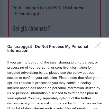
Puoi abbonarti a
soli € 1,10 al mese
cliccando
qui
Sei già abbonato?
Puoi effettuare l'accesso andando nella
sezione
Login
dal menù del sito o
Galluraoggi.it -
Do Not Process My Personal
Information
cliccando
qui
If you wish to opt-out of the sale, sharing to third parties, or
processing of your personal or sensitive information for
TEMI:
ASPO Olbia
Notizie Olbia
San SImplicio
targeted advertising by us, please use the below opt-out
San Simplicio Olbia
section to confirm your selection. Please note that after your
opt-out request is processed you may continue seeing
Inviaci le tue segnalazioni,
interest-based ads based on personal information utilized by
us or personal information disclosed to third parties prior to
i tuoi video e le tue foto
your opt-out. You may separately opt-out of the further
Su WhatsApp al numero +39
disclosure of your personal information by third parties on the
345 356 7512
IAB’s list of downstream participants. This information may