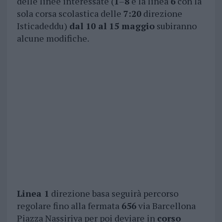
delle linee interessate (
1
–
8
e la linea
6
con la
sola corsa scolastica delle
7:20
direzione
Isticadeddu)
dal 10 al 15 maggio
subiranno
alcune modifiche.
Linea 1
direzione basa seguirà percorso
regolare fino alla fermata
656
via Barcellona
Piazza Nassiriya per poi deviare in
corso