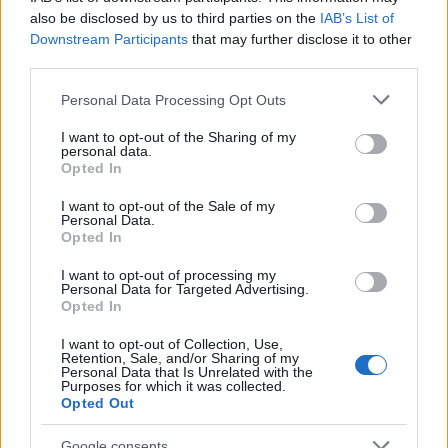
also be disclosed by us to third parties on the
IAB’s List of
Downstream Participants
that may further disclose it to other
third parties.
Notizie in tempo reale?
Please note that this website/app uses one or more Google
Personal Data Processing Opt Outs
Entra nel canale telegram di
services and may gather and store information including but
GalluraOggi.it
not limited to your visit or usage behaviour. You may click to
I want to opt-out of the Sharing of my
personal data.
grant or deny consent to Google and its third-party tags to
Opted In
use your data for below specified purposes in below Google
consent section.
I want to opt-out of the Sale of my
Personal Data.
Opted In
Ricevi le nostre ultime news
I want to opt-out of processing my
Personal Data for Targeted Advertising.
da
Google News
Opted In
I want to opt-out of Collection, Use,
Retention, Sale, and/or Sharing of my
Personal Data that Is Unrelated with the
Condividi l'articolo
Purposes for which it was collected.
Opted Out
F
T
Pi
W
S
Google consents