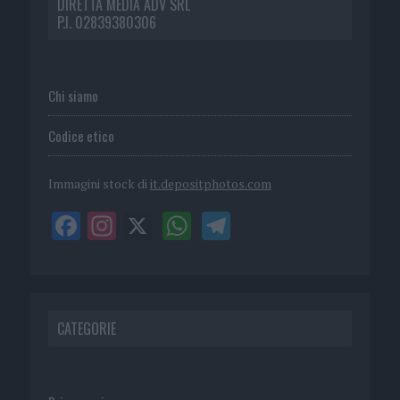
DIRETTA MEDIA ADV SRL
P.I. 02839380306
Chi siamo
Codice etico
Immagini stock di
it.depositphotos.com
CATEGORIE