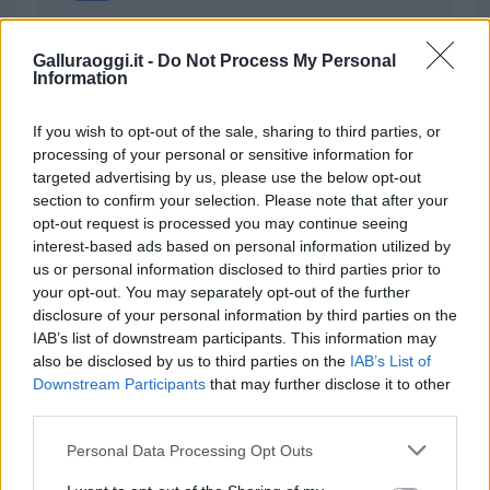
da
Google News
Galluraoggi.it -
Do Not Process My Personal
Information
Condividi l'articolo
If you wish to opt-out of the sale, sharing to third parties, or
processing of your personal or sensitive information for
F
T
Pi
W
S
targeted advertising by us, please use the below opt-out
a
w
n
h
h
section to confirm your selection. Please note that after your
opt-out request is processed you may continue seeing
ce
it
te
at
a
Articolo precedente
interest-based ads based on personal information utilized by
b
te
re
s
re
us or personal information disclosed to third parties prior to
Prossimo articolo
your opt-out. You may separately opt-out of the further
o
r
st
A
disclosure of your personal information by third parties on the
o
p
IAB’s list of downstream participants. This information may
also be disclosed by us to third parties on the
IAB’s List of
NOTIZIE RECENTI
k
p
Downstream Participants
that may further disclose it to other
third parties.
Olbia, le previsioni meteo per lunedì 10 agosto
Please note that this website/app uses one or more Google
Personal Data Processing Opt Outs
2026
services and may gather and store information including but