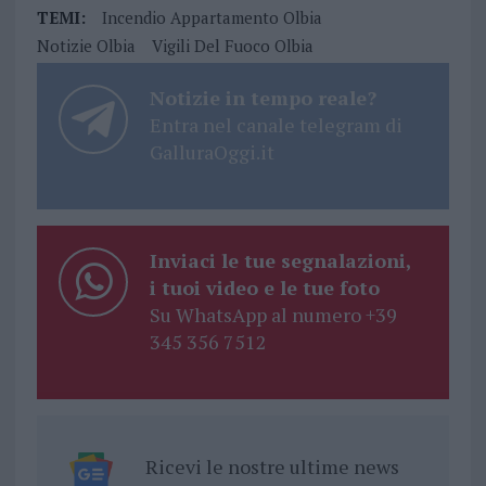
TEMI:
Incendio Appartamento Olbia
Notizie Olbia
Vigili Del Fuoco Olbia
Notizie in tempo reale?
Entra nel canale telegram di
GalluraOggi.it
Inviaci le tue segnalazioni,
i tuoi video e le tue foto
Su WhatsApp al numero +39
345 356 7512
Ricevi le nostre ultime news