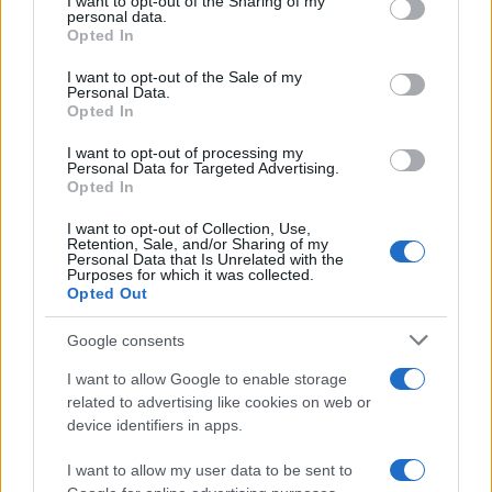
not limited to your visit or usage behaviour. You may click to
I want to opt-out of the Sharing of my
personal data.
grant or deny consent to Google and its third-party tags to
Le ultime offerte di lavoro a Olbia e in Gallura
Opted In
use your data for below specified purposes in below Google
consent section.
I want to opt-out of the Sale of my
Personal Data.
Opted In
Cumuli di rifiuti a Santa Teresa Gallura, la
segnalazione dei residenti
I want to opt-out of processing my
Personal Data for Targeted Advertising.
Opted In
Incendi in Gallura, devastati un chiosco e due
I want to opt-out of Collection, Use,
Retention, Sale, and/or Sharing of my
furgoni: le indagini
Personal Data that Is Unrelated with the
Purposes for which it was collected.
Opted Out
Cannigione celebra la cultura gallurese con il
“Poker letterario”
Google consents
I want to allow Google to enable storage
related to advertising like cookies on web or
È scontro tra Misericordia e Comune di Santa
device identifiers in apps.
Teresa Gallura
I want to allow my user data to be sent to