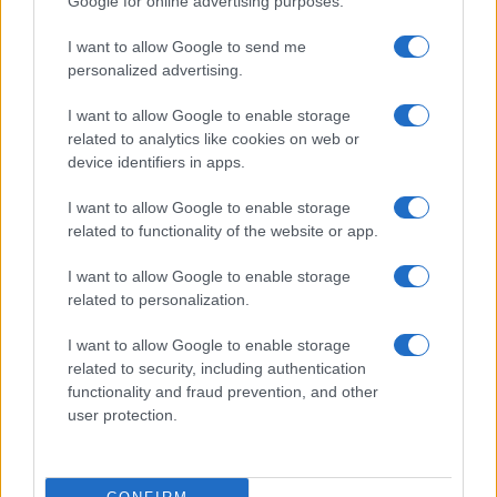
Google for online advertising purposes.
Controlli rafforzati in Costa Smeralda, 20
arresti e 135 denunce
I want to allow Google to send me
personalized advertising.
I want to allow Google to enable storage
related to analytics like cookies on web or
device identifiers in apps.
I want to allow Google to enable storage
related to functionality of the website or app.
I want to allow Google to enable storage
related to personalization.
NECROLOGIE
I want to allow Google to enable storage
related to security, including authentication
Mario Malu
functionality and fraud prevention, and other
user protection.
Paolo Pinna