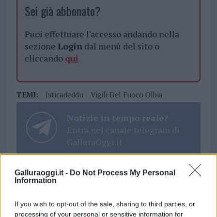
Sei già abbonato?
Puoi effettuare l'accesso andando nella
sezione
Login
dal menù del sito o
cliccando
qui
TEMI:
Isticadeddu
Vigili Del Fuoco Olbia
Notizie in tempo reale?
Entra nel canale telegram di
GalluraOggi.it
Galluraoggi.it -
Do Not Process My Personal
Information
Inviaci le tue segnalazioni,
i tuoi video e le tue foto
If you wish to opt-out of the sale, sharing to third parties, or
Su WhatsApp al numero +39
processing of your personal or sensitive information for