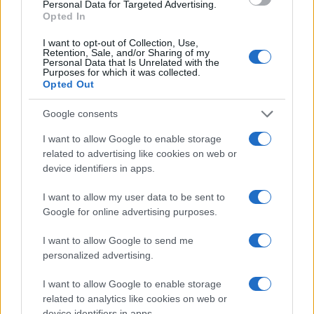
Personal Data for Targeted Advertising.
o
p
Opted In
NOTIZIE RECENTI
k
p
I want to opt-out of Collection, Use,
Retention, Sale, and/or Sharing of my
Personal Data that Is Unrelated with the
Le previsioni meteo per il weekend a Olbia e in
Purposes for which it was collected.
Opted Out
Gallura
Google consents
Michelle Hunziker in Gallura, bella anche dal
I want to allow Google to enable storage
vivo: un amico vip svela come fa
related to advertising like cookies on web or
device identifiers in apps.
Calangianus, dopo le polemiche il centro
I want to allow my user data to be sent to
accoglienza minori chiude
Google for online advertising purposes.
I want to allow Google to send me
Olbia, divieto di sosta contro spaccio e degrado:
personalized advertising.
esplode la protesta
I want to allow Google to enable storage
related to analytics like cookies on web or
Pausa caffè impeccabile: come scegliere la
device identifiers in apps.