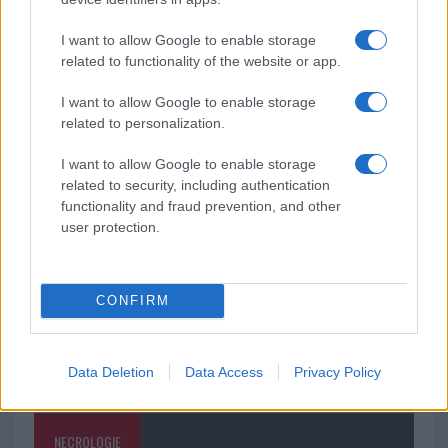
soluzione ideale per la casa e l’ufficio
I want to allow Google to enable storage
related to functionality of the website or app.
Monte Pino, la fine di un lungo dolore: storia e
rinascita della strada che segnò la Gallura
I want to allow Google to enable storage
related to personalization.
Raid nelle campagne di Berchidda, rischio per
I want to allow Google to enable storage
la rete elettrica
related to security, including authentication
functionality and fraud prevention, and other
user protection.
CONFIRM
Data Deletion
Data Access
Privacy Policy
NECROLOGIE