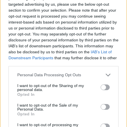
targeted advertising by us, please use the below opt-out
345 356 7512
section to confirm your selection. Please note that after your
opt-out request is processed you may continue seeing
interest-based ads based on personal information utilized by
us or personal information disclosed to third parties prior to
your opt-out. You may separately opt-out of the further
Ricevi le nostre ultime news
disclosure of your personal information by third parties on the
IAB’s list of downstream participants. This information may
also be disclosed by us to third parties on the
IAB’s List of
da
Google News
Downstream Participants
that may further disclose it to other
third parties.
Please note that this website/app uses one or more Google
Condividi l'articolo
Personal Data Processing Opt Outs
services and may gather and store information including but
F
T
Pi
W
S
not limited to your visit or usage behaviour. You may click to
I want to opt-out of the Sharing of my
personal data.
grant or deny consent to Google and its third-party tags to
a
w
n
h
h
Opted In
use your data for below specified purposes in below Google
ce
it
te
at
a
consent section.
I want to opt-out of the Sale of my
Articolo precedente
Personal Data.
b
te
re
s
re
Opted In
Prossimo articolo
o
r
st
A
I want to opt-out of processing my