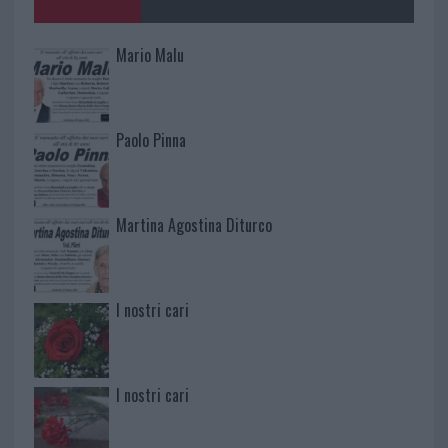
Mario Malu
Paolo Pinna
Martina Agostina Diturco
I nostri cari
I nostri cari