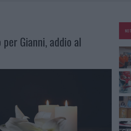
A IL CAMPO BASE: L’INAUGURAZIONE
: GRANDE PARTECIPAZIONE PER IL SUO RACCONTO
RO ACCOGLIENZA MINORI, ALBIERI: “EPISODI GRAVISSIMI”
NOT
NO LE SUITE: FURTO DA 50MILA NEL RESORT
o per Gianni, addio al