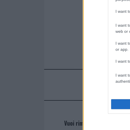
I want 
I want t
web or d
I want t
or app.
I want t
I want t
authenti
Vuoi rimanere sempre agg