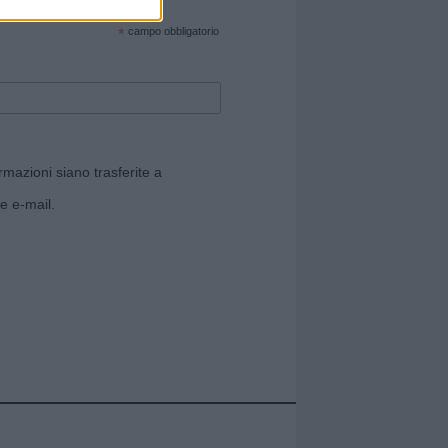
cate sul sito web!
*
campo obbligatorio
rmazioni siano trasferite a
e e-mail.