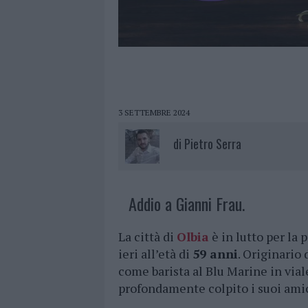
3 SETTEMBRE 2024
di
Pietro Serra
Addio a Gianni Frau.
La città di
Olbia
è in lutto per la
ieri all’età di
59 anni
. Originario 
come barista al Blu Marine in viale
profondamente colpito i suoi amici,