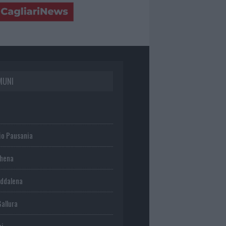
MUNI
io Pausania
chena
ddalena
Gallura