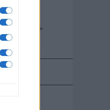
I nostri cari
Giovannimaria Cabras