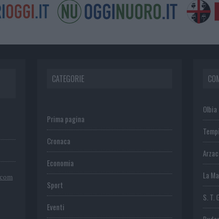
CATEGORIE
CO
Olbia
Prima pagina
Temp
Cronaca
Arza
Economia
La Ma
.com
Sport
S. T. 
Eventi