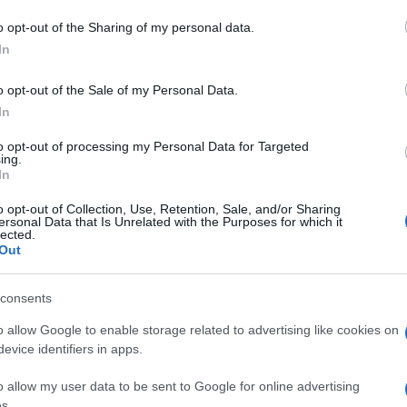
do nella sezione
Login
dal menù del sito o
o opt-out of the Sharing of my personal data.
In
o opt-out of the Sale of my Personal Data.
In
to opt-out of processing my Personal Data for Targeted
ing.
In
o opt-out of Collection, Use, Retention, Sale, and/or Sharing
ersonal Data that Is Unrelated with the Purposes for which it
lected.
Out
dente
Prossimo articolo
consents
o allow Google to enable storage related to advertising like cookies on
evice identifiers in apps.
o allow my user data to be sent to Google for online advertising
s.