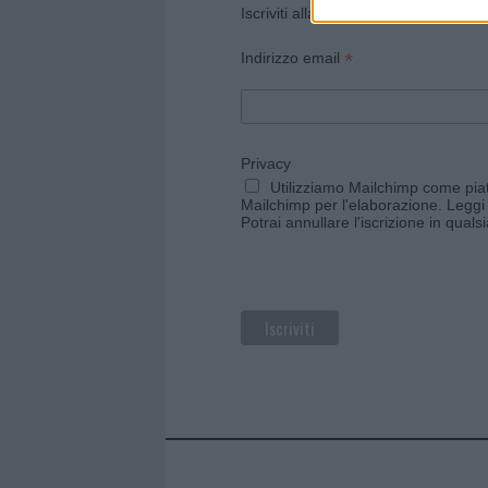
Iscriviti alla newsletter di Gallura O
*
Indirizzo email
Privacy
Utilizziamo Mailchimp come piatt
Mailchimp per l'elaborazione.
Leggi 
Potrai annullare l'iscrizione in qual