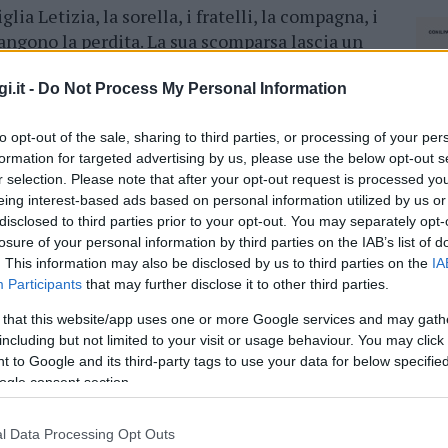
glia Letizia, la sorella, i fratelli, la compagna, i
piangono la perdita. La sua scomparsa lascia un
i lo ha conosciuto e
apprezzato per la sua
pre caloroso.
i.it -
Do Not Process My Personal Information
lle ore 16:30 nella
chiesa del Carmelo
a Bosa,
to opt-out of the sale, sharing to third parties, or processing of your per
à l’occasione per un ultimo saluto e per onorare
formation for targeted advertising by us, please use the below opt-out s
r selection. Please note that after your opt-out request is processed y
ato un caro ricordo nella vita di chi lo ha
eing interest-based ads based on personal information utilized by us or
 grande tristezza,
le città di Olbia e Bosa si
disclosed to third parties prior to your opt-out. You may separately opt-
a
di Gianni, offrendo il proprio sostegno e le
losure of your personal information by third parties on the IAB’s list of
. This information may also be disclosed by us to third parties on the
IA
Participants
that may further disclose it to other third parties.
azionali?
 that this website/app uses one or more Google services and may gath
including but not limited to your visit or usage behaviour. You may click 
 to Google and its third-party tags to use your data for below specifi
 mese
cliccando
qui
ogle consent section.
l Data Processing Opt Outs
NEC