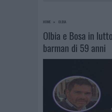
6 AGOSTO 2026
|
INCENDI, A SAN PASQUALE ARRIV
6 AGOSTO 2026
|
ANDREA MURA CONQUISTA PALAU
6 AGOSTO 2026
|
CALANGIANUS, ALLARME SUL CENT
HOME
OLBIA
6 AGOSTO 2026
|
GALLURA, FINTI CLIENTI SVUOTA
Olbia e Bosa in lutt
barman di 59 anni