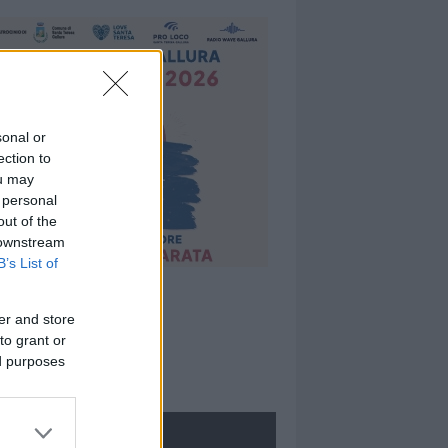
sonal or
ection to
ou may
 personal
out of the
 downstream
B’s List of
er and store
to grant or
ed purposes
ROLOGIE