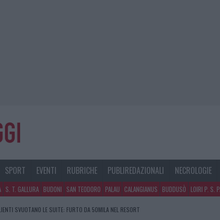
SPORT
EVENTI
RUBRICHE
PUBLIREDAZIONALI
NECROLOGIE
A
S. T. GALLURA
BUDONI
SAN TEODORO
PALAU
CALANGIANUS
BUDDUSÒ
LOIRI P. S. 
GOSTO, SOLE E CALDO TORNANO PROTAGONISTI