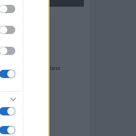
Mario Malu
Paolo Pinna
Martina Agostina Diturco
I nostri cari
I nostri cari