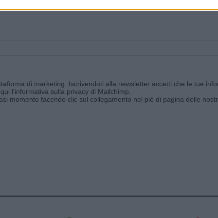
ggi e ricevi le nostre email periodiche contenenti le ultime notizie pubbli
aforma di marketing. Iscrivendoti alla newsletter accetti che le tue info
qui l'informativa sulla privacy di Mailchimp
.
siasi momento facendo clic sul collegamento nel piè di pagina delle nostr