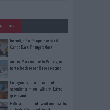
IZIE RECENTI
Incendi, a San Pasquale arriva il
Campo Base: l’inaugurazione
Andrea Mura conquista Palau: grande
partecipazione per il suo racconto
Calangianus, allarme sul centro
accoglienza minori, Albieri: “Episodi
gravissimi”
Gallura, finti clienti svuotano le suite:
furto da 50mila nel resort