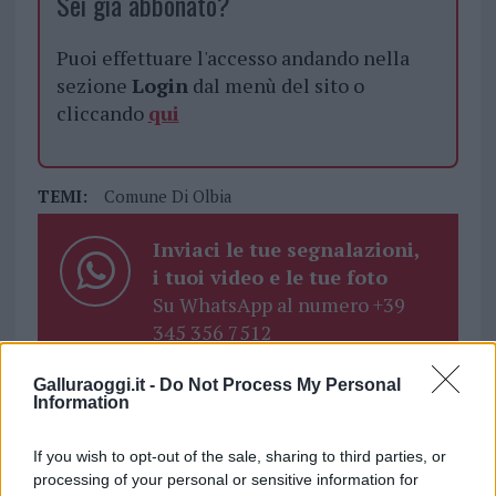
Sei già abbonato?
Puoi effettuare l'accesso andando nella
sezione
Login
dal menù del sito o
cliccando
qui
TEMI:
Comune Di Olbia
Inviaci le tue segnalazioni,
i tuoi video e le tue foto
Su WhatsApp al numero +39
345 356 7512
Galluraoggi.it -
Do Not Process My Personal
Information
Notizie in tempo reale?
If you wish to opt-out of the sale, sharing to third parties, or
Entra nel canale telegram di
processing of your personal or sensitive information for