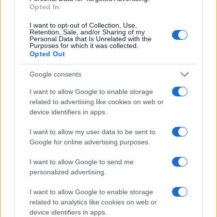
o
p
Opted In
NOTIZIE RECENTI
k
p
I want to opt-out of Collection, Use,
Retention, Sale, and/or Sharing of my
Le previsioni meteo per il weekend a Olbia e in
Personal Data that Is Unrelated with the
Purposes for which it was collected.
Gallura
Opted Out
Google consents
Michelle Hunziker in Gallura, bella anche dal
I want to allow Google to enable storage
vivo: un amico vip svela come fa
related to advertising like cookies on web or
device identifiers in apps.
Calangianus, dopo le polemiche il centro
I want to allow my user data to be sent to
accoglienza minori chiude
Google for online advertising purposes.
Olbia, divieto di sosta contro spaccio e degrado:
I want to allow Google to send me
personalized advertising.
esplode la protesta
I want to allow Google to enable storage
related to analytics like cookies on web or
Pausa caffè impeccabile: come scegliere la
device identifiers in apps.
soluzione ideale per la casa e l’ufficio