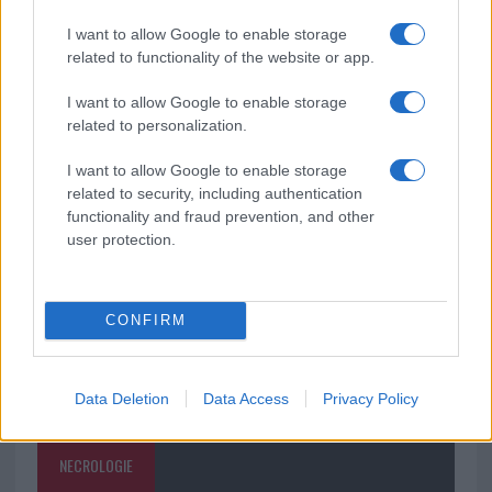
I want to allow Google to enable storage
related to functionality of the website or app.
Monte Pino, la fine di un lungo dolore: storia e
rinascita della strada che segnò la Gallura
I want to allow Google to enable storage
related to personalization.
Raid nelle campagne di Berchidda, rischio per
I want to allow Google to enable storage
la rete elettrica
related to security, including authentication
functionality and fraud prevention, and other
user protection.
CONFIRM
Data Deletion
Data Access
Privacy Policy
NECROLOGIE