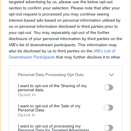
GalluraOggi.it
targeted advertising by us, please use the below opt-out
section to confirm your selection. Please note that after your
opt-out request is processed you may continue seeing
interest-based ads based on personal information utilized by
us or personal information disclosed to third parties prior to
your opt-out. You may separately opt-out of the further
Ricevi le nostre ultime news
disclosure of your personal information by third parties on the
IAB’s list of downstream participants. This information may
da
Google News
also be disclosed by us to third parties on the
IAB’s List of
Downstream Participants
that may further disclose it to other
third parties.
Condividi l'articolo
Please note that this website/app uses one or more Google
Personal Data Processing Opt Outs
services and may gather and store information including but
F
T
Pi
W
S
not limited to your visit or usage behaviour. You may click to
I want to opt-out of the Sharing of my
personal data.
a
w
n
h
h
grant or deny consent to Google and its third-party tags to
Opted In
use your data for below specified purposes in below Google
ce
it
te
at
a
consent section.
Articolo precedente
I want to opt-out of the Sale of my
Personal Data.
b
te
re
s
re
Prossimo articolo
Opted In
o
r
st
A
I want to opt-out of processing my
Personal Data for Targeted Advertising.