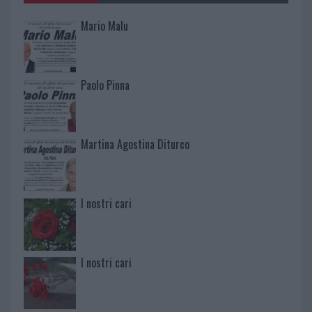
Mario Malu
Paolo Pinna
Martina Agostina Diturco
I nostri cari
I nostri cari