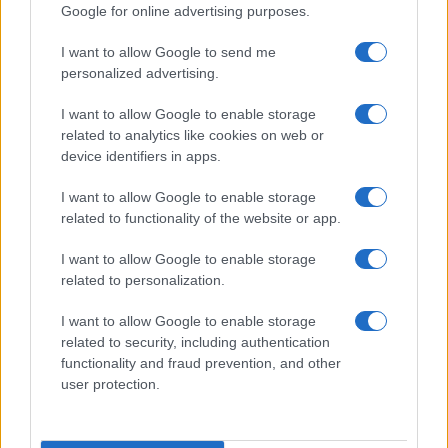
Google for online advertising purposes.
TEMI:
Comune Di Olbia
Figari Film Fest Olbia
I want to allow Google to send me
Museo Archeologico Di Olbia
Sabrina Serra
personalized advertising.
Inviaci le tue segnalazioni,
I want to allow Google to enable storage
i tuoi video e le tue foto
related to analytics like cookies on web or
Su WhatsApp al numero +39
device identifiers in apps.
345 356 7512
I want to allow Google to enable storage
related to functionality of the website or app.
I want to allow Google to enable storage
related to personalization.
Notizie in tempo reale?
Entra nel canale telegram di
I want to allow Google to enable storage
GalluraOggi.it
related to security, including authentication
functionality and fraud prevention, and other
user protection.