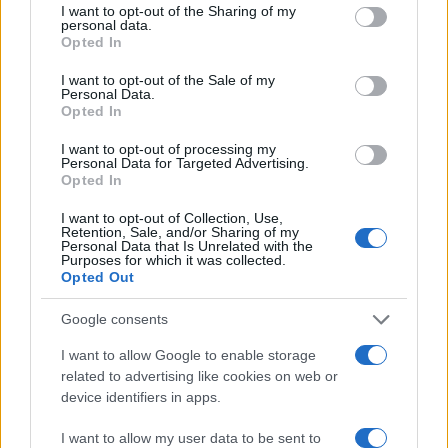
not limited to your visit or usage behaviour. You may click to
I want to opt-out of the Sharing of my
personal data.
grant or deny consent to Google and its third-party tags to
Opted In
use your data for below specified purposes in below Google
consent section.
I want to opt-out of the Sale of my
Personal Data.
Opted In
I want to opt-out of processing my
Personal Data for Targeted Advertising.
Vuoi rimuovere le pubblicità nazionali?
Opted In
I want to opt-out of Collection, Use,
Puoi abbonarti a
soli € 1,10 al mese
Retention, Sale, and/or Sharing of my
Personal Data that Is Unrelated with the
cliccando
qui
Purposes for which it was collected.
Opted Out
Sei già abbonato?
Google consents
Puoi effettuare l'accesso andando nella
I want to allow Google to enable storage
related to advertising like cookies on web or
sezione
Login
dal menù del sito o
device identifiers in apps.
cliccando
qui
I want to allow my user data to be sent to