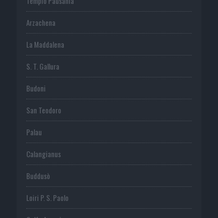
Tempio Pausania
Arzachena
La Maddalena
S. T. Gallura
Budoni
San Teodoro
Palau
Calangianus
Buddusò
Loiri P. S. Paolo