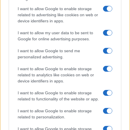
a
w
n
h
h
ce
it
te
at
a
I want to allow Google to enable storage
Articolo precedente
related to advertising like cookies on web or
b
te
re
s
re
Prossimo articolo
device identifiers in apps.
o
r
st
A
I want to allow my user data to be sent to
o
p
Google for online advertising purposes.
NOTIZIE RECENTI
k
p
I want to allow Google to send me
personalized advertising.
Le previsioni meteo per il weekend a Olbia e in
Gallura
I want to allow Google to enable storage
related to analytics like cookies on web or
device identifiers in apps.
Michelle Hunziker in Gallura, bella anche dal
vivo: un amico vip svela come fa
I want to allow Google to enable storage
related to functionality of the website or app.
Calangianus, dopo le polemiche il centro
I want to allow Google to enable storage
related to personalization.
accoglienza minori chiude
I want to allow Google to enable storage