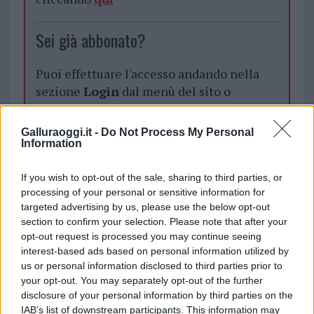
Sei già abbonato?
Puoi effettuare l'accesso andando nella
sezione
Login
dal menù del sito o
cliccando
qui
Galluraoggi.it -
Do Not Process My Personal
Information
TEMI:
Assoluzione Incidente
Incidente Olbia
If you wish to opt-out of the sale, sharing to third parties, or
Incidente Pittulongu
Notizie Olbia
processing of your personal or sensitive information for
Notizie Pittulongu
Processo Pittulongu
targeted advertising by us, please use the below opt-out
Tribunale Di Tempio
section to confirm your selection. Please note that after your
opt-out request is processed you may continue seeing
Notizie in tempo reale?
interest-based ads based on personal information utilized by
Entra nel canale telegram di
us or personal information disclosed to third parties prior to
your opt-out. You may separately opt-out of the further
GalluraOggi.it
disclosure of your personal information by third parties on the
IAB’s list of downstream participants. This information may