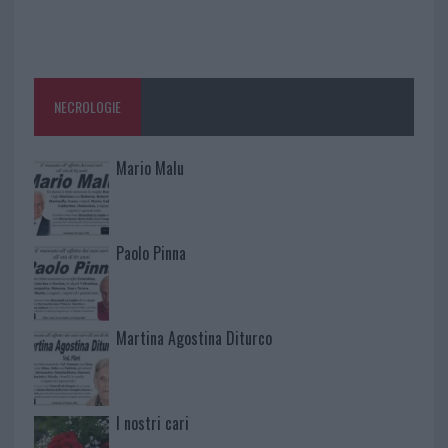
NECROLOGIE
Mario Malu
Paolo Pinna
Martina Agostina Diturco
I nostri cari