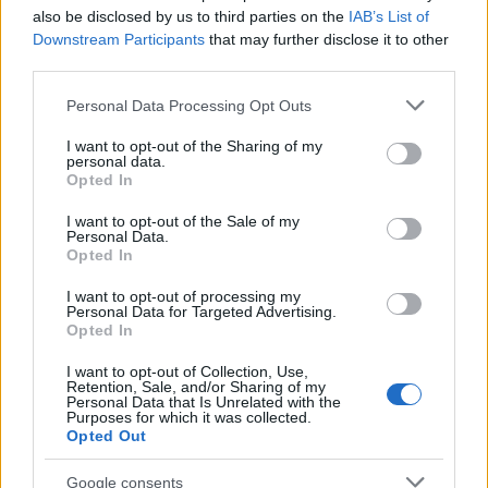
also be disclosed by us to third parties on the
IAB’s List of
Downstream Participants
that may further disclose it to other
Inviaci le tue segnalazioni,
third parties.
i tuoi video e le tue foto
Please note that this website/app uses one or more Google
Personal Data Processing Opt Outs
Su WhatsApp al numero +39
services and may gather and store information including but
345 356 7512
not limited to your visit or usage behaviour. You may click to
I want to opt-out of the Sharing of my
personal data.
grant or deny consent to Google and its third-party tags to
Opted In
use your data for below specified purposes in below Google
consent section.
I want to opt-out of the Sale of my
Personal Data.
Opted In
Ricevi le nostre ultime news
I want to opt-out of processing my
Personal Data for Targeted Advertising.
da
Google News
Opted In
I want to opt-out of Collection, Use,
Retention, Sale, and/or Sharing of my
Personal Data that Is Unrelated with the
Condividi l'articolo
Purposes for which it was collected.
Opted Out
F
T
Pi
W
S
Google consents